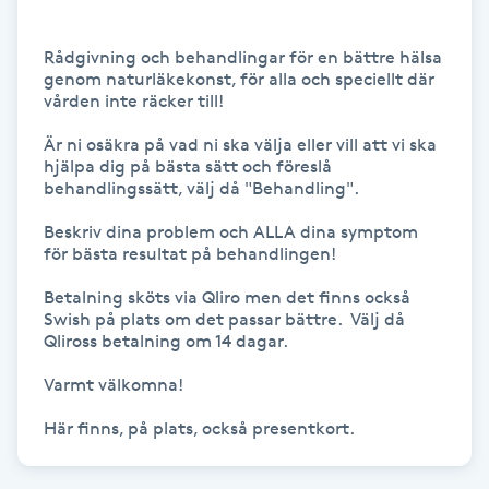
F
Rådgivning och behandlingar för en bättre hälsa 
genom naturläkekonst, för alla och speciellt där 
Face framing
vården inte räcker till!

Faceliftmassage
Är ni osäkra på vad ni ska välja eller vill att vi ska 
hjälpa dig på bästa sätt och föreslå 
behandlingssätt, välj då "Behandling".

Fet hårbotten
Beskriv dina problem och ALLA dina symptom 
för bästa resultat på behandlingen!

Fettreducering
Betalning sköts via Qliro men det finns också 
Swish på plats om det passar bättre.  Välj då 
Fibromassage
Qliross betalning om 14 dagar.

Varmt välkomna!

Fillers
Fotmassage