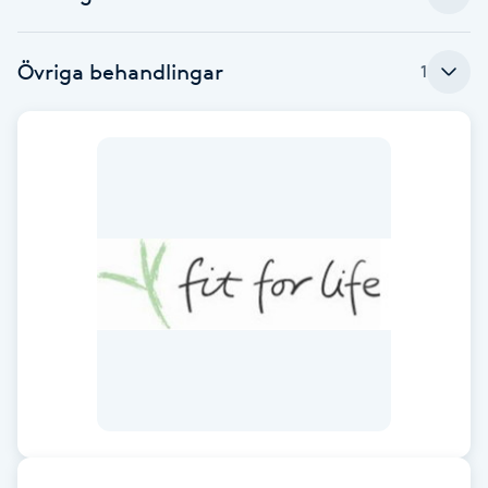
Babylights
Övriga behandlingar
1
Balayage
Bambumassage
Barber
Barnklippning
BIAB
Blowout
Bottenfärg