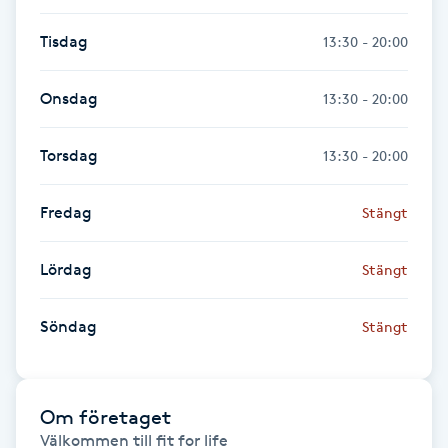
Cryoterapi
D
Tisdag
13:30 - 20:00
Damklippning
Onsdag
13:30 - 20:00
Dermapen
Torsdag
13:30 - 20:00
Diamantslipning
Fredag
Stängt
E
Lördag
Stängt
Enzympeeling
Söndag
Stängt
Extensions
Extensions borttagning
Om företaget
Välkommen till fit for life

Eyeliner-tatuering