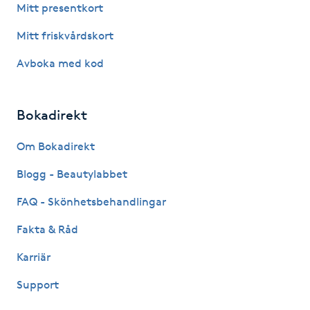
Mitt presentkort
Fransk manikyr
Mitt friskvårdskort
Fransrengöring
Avboka med kod
Frekvensterapi
Bokadirekt
Friskvård
Om Bokadirekt
Friskvårdsmassage
Blogg - Beautylabbet
FAQ - Skönhetsbehandlingar
Frisör
Fakta & Råd
Funktionsanalys
Karriär
Support
Färgning