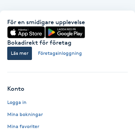
Fotsvamp
För en smidigare upplevelse
Fotvård
Fransar
Bokadirekt för företag
Läs mer
Företagsinloggning
Fransborttagning
Fransfärgning
Konto
Fransförlängning
Logga in
Fransförlängning Megavolym
Mina bokningar
Fransförlängning Volym
Mina favoriter