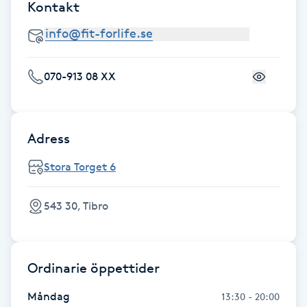
Kontakt
Brynformning
Brynfärgning
070-913 08 XX
Brynplockning
Adress
Bröllopsuppsättning
C
Stora Torget 6
Celluliter
543 30, Tibro
Coachning
Ordinarie öppettider
Color correction
Måndag
13:30 - 20:00