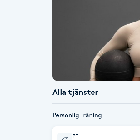
Alternativmedicin
Andningsmassage
Ansiktslyft utan kirurgi
Aromamassage
Ashtanga Yoga
Alla tjänster
Ayurveda
Ayurvedisk Massage
Personlig Träning
Ansiktsbehandling djuprengörande
PT
B