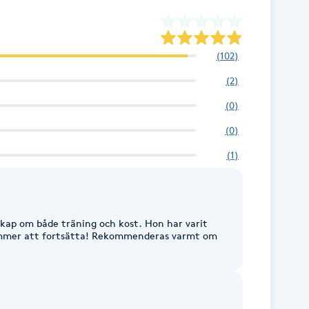
(
102
)
(
2
)
(
0
)
(
0
)
(
1
)
nskap om både träning och kost. Hon har varit
ommer att fortsätta! Rekommenderas varmt om