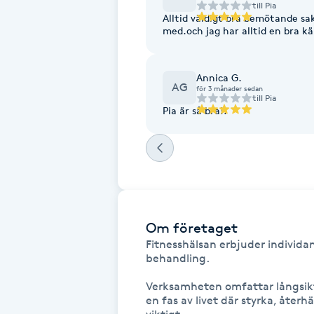
till
Pia
Alltid väldigt bra bemötande sa
Fotsvamp
med.och jag har alltid en bra kä
Fotvård
Annica G.
AG
för 3 månader sedan
Fransar
till
Pia
Pia är så bra!!
Fransborttagning
Fransfärgning
Fransförlängning
Om företaget
Fitnesshälsan erbjuder individan
Fransförlängning Megavolym
behandling.

Verksamheten omfattar långsikti
Fransförlängning Volym
en fas av livet där styrka, återh