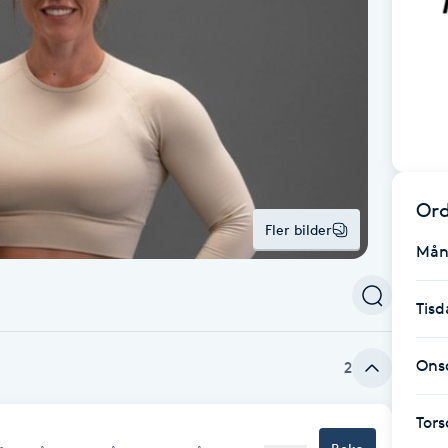
Ord
Fler bilder
Mån
Tisd
Ons
2
Tor