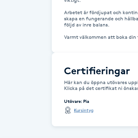
viktigt. 

Fransk manikyr
Arbetet är fördjupat och kontinu
skapa en fungerande och hållbar
följd av inre balans.

Fransrengöring
Frekvensterapi
Friskvård
Certifieringar
Friskvårdsmassage
Här kan du öppna utövares uppl
Klicka på det certifikat ni önsk
Frisör
Utövare
:
Pia
Kursintyg
Funktionsanalys
Färgning