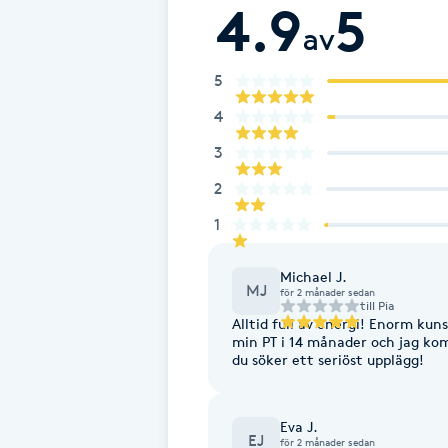
Eyeliner-tatuering
4.9
5
av
F
5
Face framing
4
Faceliftmassage
3
2
Fet hårbotten
1
Fettreducering
Michael J.
MJ
för 2 månader sedan
till
Pia
Fibromassage
Alltid full av energi! Enorm ku
min PT i 14 månader och jag k
du söker ett seriöst upplägg!
Fillers
Fotmassage
Eva J.
EJ
för 2 månader sedan