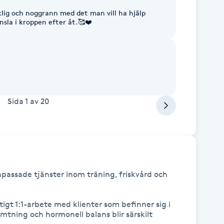
klig och noggrann med det man vill ha hjälp
nsla i kroppen efter åt.🥰❤️
Sida
1
av
20
passade tjänster inom träning, friskvård och 
gt 1:1-arbete med klienter som befinner sig i 
ämtning och hormonell balans blir särskilt 