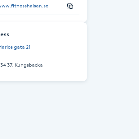
www.fitnesshalsan.se
ess
arios gata 21
434 37, Kungsbacka