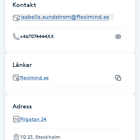
Kontakt
F
Face framing
+467074444XX
Faceliftmassage
Fet hårbotten
Länkar
Fettreducering
fleximind.se
Fibromassage
Adress
Fillers
Pilgatan 24
Fotmassage
112 23, Stockholm