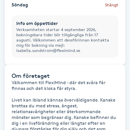
Söndag
Stängt
Fransk manikyr
Fransrengöring
Info om öppettider
Verksamheten startar 4 september 2026,
bokningsbara tider blir tillgängliga från 17
Frekvensterapi
augusti. Välkommen att dessförinnan kontakta
mig för bokning via mejl:
isabella.sundstrom@fleximind.se
Friskvård
Friskvårdsmassage
Om företaget
Välkommen till FlexiMind – där det svåra får 
Frisör
finnas och det kloka får styra.

Livet kan ibland kännas överväldigande. Kanske 
Funktionsanalys
brottas du med stress, ångest, 
relationssvårigheter eller återkommande 
mönster som begränsar dig. Kanske befinner du 
Färgning
dig i en livsförändring eller längtar efter en 
djupare förståelse för dig själv och det som 