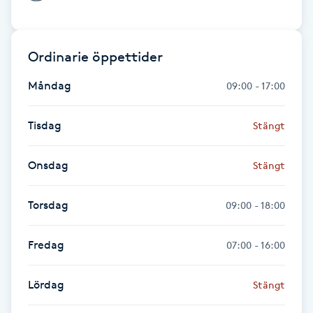
Fotsvamp
Fotvård
Ordinarie öppettider
Måndag
09:00 - 17:00
Fransar
Tisdag
Stängt
Fransborttagning
Onsdag
Stängt
Fransfärgning
Torsdag
09:00 - 18:00
Fransförlängning
Fredag
07:00 - 16:00
Fransförlängning Megavolym
Lördag
Stängt
Fransförlängning Volym