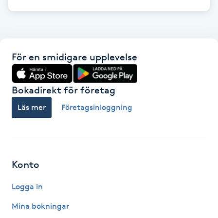
Gua Sha-massage
H
För en smidigare upplevelse
Hatha Yoga
Headspa
Bokadirekt för företag
Läs mer
Företagsinloggning
Healing
Herrklippning
Konto
HIFU
Logga in
Hollywood Peel
Mina bokningar