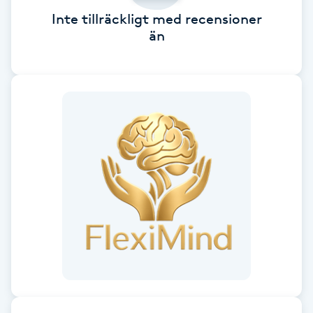
Cryoterapi
Inte tillräckligt med recensioner
D
än
Damklippning
Dermapen
Diamantslipning
E
Enzympeeling
Extensions
Extensions borttagning
Eyeliner-tatuering