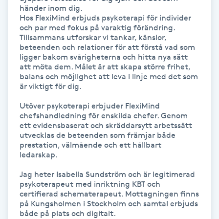
händer inom dig.

Föning
Hos FlexiMind erbjuds psykoterapi för individer 
G
och par med fokus på varaktig förändring. 
Tillsammans utforskar vi tankar, känslor, 
beteenden och relationer för att förstå vad som 
Gel naglar
ligger bakom svårigheterna och hitta nya sätt 
att möta dem. Målet är att skapa större frihet, 
Gelenaglar
balans och möjlighet att leva i linje med det som 
är viktigt för dig.

Gellack
Utöver psykoterapi erbjuder FlexiMind 
chefshandledning för enskilda chefer. Genom 
ett evidensbaserat och skräddarsytt arbetssätt 
Gellack med förstärkning
utvecklas de beteenden som främjar både 
prestation, välmående och ett hållbart 
ledarskap.

Gravidmassage
Jag heter Isabella Sundström och är legitimerad 
psykoterapeut med inriktning KBT och 
Gravidyoga
certifierad schematerapeut. Mottagningen finns 
på Kungsholmen i Stockholm och samtal erbjuds 
Gruppträning
både på plats och digitalt.