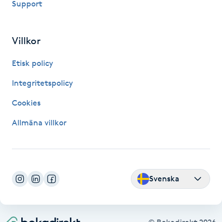
Support
Hårborttagning
Hårbottenbehandling
Villkor
Hårförlängning
Etisk policy
Integritetspolicy
Hårvård
Cookies
Hälsa
Allmäna villkor
Hälsprickor
I
Svenska
Idrottsmassage
IPL