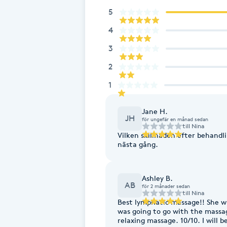
Eyeliner-tatuering
5
F
4
Face framing
3
2
Faceliftmassage
1
Fet hårbotten
Jane H.
JH
för ungefär en månad sedan
till
Nina
Fettreducering
Vilken skillnaden efter behandli
nästa gång.
Fibromassage
Ashley B.
Fillers
AB
för 2 månader sedan
till
Nina
Best lymphatic massage!! She w
was going to go with the massag
Fotmassage
relaxing massage. 10/10. I will b