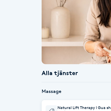
Alternativmedicin
Andningsmassage
Ansiktslyft utan kirurgi
Aromamassage
Ashtanga Yoga
Alla tjänster
Ayurveda
Ayurvedisk Massage
Massage
Ansiktsbehandling djuprengörande
Natural Lift Therapy l Gua 
B