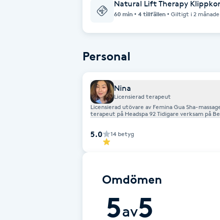
Natural Lift Therapy Klippko
Cryoterapi
60 min
4 tillfällen
Giltigt i 2 månade
D
Damklippning
Personal
Dermapen
Nina
Licensierad terapeut
Diamantslipning
Licensierad utövare av Femina Gua Sha-massage
terapeut på Headspa 92 Tidigare verksam på Bel
E
kombinerar östliga tekniker med modernt hud
5.0
14
betyg
Enzympeeling
Extensions
Omdömen
Extensions borttagning
5
5
av