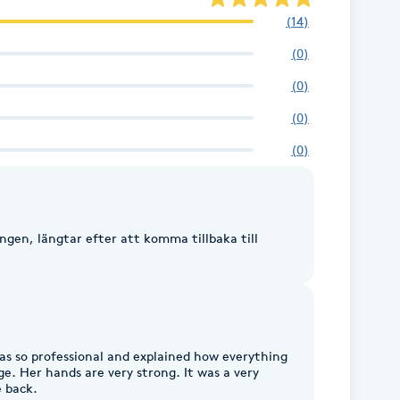
(
14
)
(
0
)
(
0
)
(
0
)
(
0
)
ngen, längtar efter att komma tillbaka till
as so professional and explained how everything
e. Her hands are very strong. It was a very
e back.