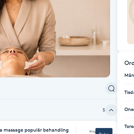
Ord
Mån
Tisd
Ons
5
Tor
sha massage populär behandling
Pris