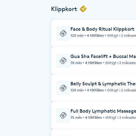
med din läkare eller kontaktar oss inn
muskelspänningar och ge djup avslappning Resultatet är en lätta
balanserad känsla i hela kroppen
Klippkort
Brynformning
Face & Body Ritual Klippkort
Brynfärgning
120 min
4 tillfällen
Giltigt i 2 månad
Brynplockning
Gua Sha Facelift + Buccal M
70 min
4 tillfällen
Giltigt i 2 månade
Bröllopsuppsättning
C
Belly Sculpt & Lymphatic Th
Celluliter
120 min
4 tillfällen
Giltigt i 2 månad
Coachning
Full Body Lymphatic Massage
75 min
4 tillfällen
Giltigt i 2 månade
Color correction