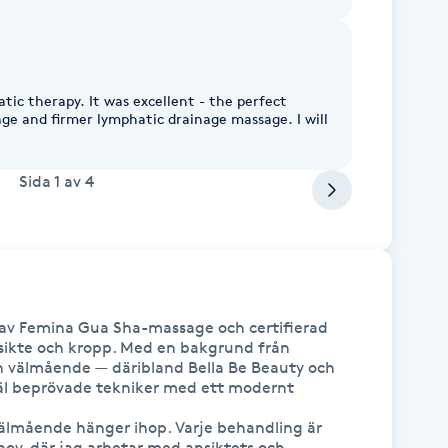
atic therapy. It was excellent - the perfect
ge and firmer lymphatic drainage massage. I will
Sida
1
av
4
e av Femina Gua Sha-massage och certifierad 
ikte och kropp. Med en bakgrund från 
välmående — däribland Bella Be Beauty och 
l beprövade tekniker med ett modernt 
välmående hänger ihop. Varje behandling är 
ov, där jag arbetar med ansiktets och 