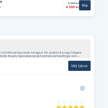
rt
5 580 kr
Köp
4 500 kr
r
 Certifierad Ayurveda-terapeut för ansikte & kropp Tidigare
la Be Beauty Specialiserad på holistiska behandlingar som
vårdssynsätt
Välj tjänst