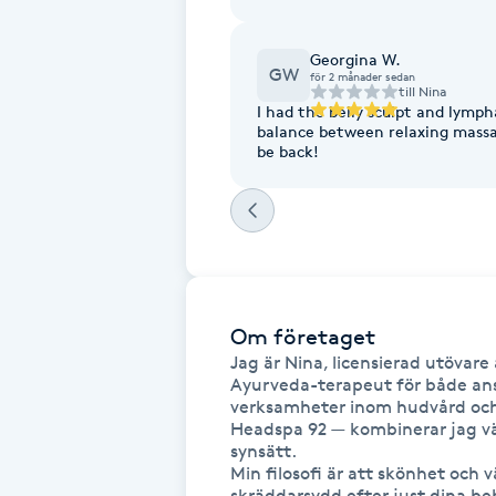
Fotsvamp
Georgina W.
GW
för 2 månader sedan
Fotvård
till
Nina
I had the belly sculpt and lymph
balance between relaxing massa
be back!
Fransar
Fransborttagning
Fransfärgning
Om företaget
Fransförlängning
Jag är Nina, licensierad utövar
Ayurveda-terapeut för både ans
Fransförlängning Megavolym
verksamheter inom hudvård och 
Headspa 92 — kombinerar jag vä
synsätt.

Fransförlängning Volym
Min filosofi är att skönhet och 
skräddarsydd efter just dina beh