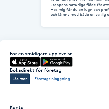
kroppens naturliga flöde för att
Fransk manikyr
Hos mig får du en lugn och profe
och lämna med både en synlig o
Fransrengöring
Frekvensterapi
Friskvård
För en smidigare upplevelse
Friskvårdsmassage
Bokadirekt för företag
Frisör
Läs mer
Företagsinloggning
Funktionsanalys
Färgning
Konto