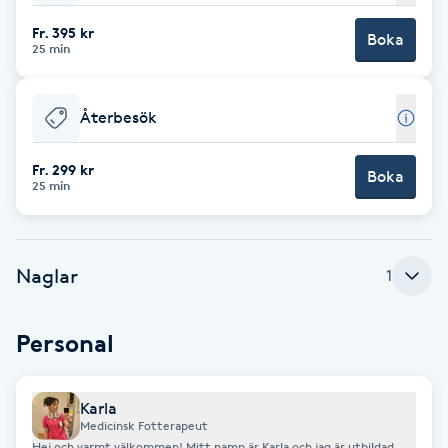
Fr. 395 kr
Brynformning
Boka
25 min
Brynfärgning
Återbesök
Brynplockning
Fr. 299 kr
Boka
25 min
Bröllopsuppsättning
C
Naglar
1
Celluliter
Personal
Coachning
Color correction
Karla
Medicinsk Fotterapeut
Hej och varmt välkommen! Mitt namn är Karla och jag är utbildad