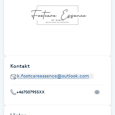
F
Face framing
Faceliftmassage
Fet hårbotten
Fettreducering
Kontakt
Fibromassage
Fillers
+467007955XX
Fotmassage