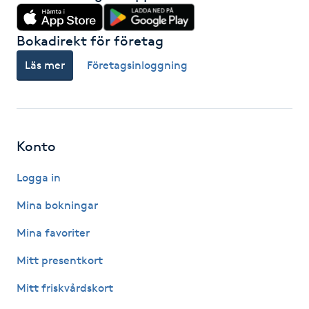
Gua Sha-massage
Bokadirekt för företag
H
Läs mer
Företagsinloggning
Hatha Yoga
Headspa
Konto
Healing
Logga in
Herrklippning
Mina bokningar
Mina favoriter
HIFU
Mitt presentkort
Hollywood Peel
Mitt friskvårdskort