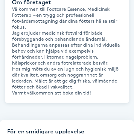
Om företaget
Föning
Välkommen till Footcare Essence, Medicinsk 
Fotterapi – en trygg och professionell 
G
fotvårdsmottagning där dina fötters hälsa står i 
fokus.

Gel naglar
Jag erbjuder medicinsk fotvård för både 
förebyggande och behandlande ändamål. 
Behandlingarna anpassas efter dina individuella 
Gelenaglar
behov och kan hjälpa vid exempelvis 
förhårdnader, liktornar, nagelproblem, 
hälsprickor och andra fotrelaterade besvär.

Gellack
Hos mig möts du av en lugn och hygienisk miljö 
där kvalitet, omsorg och noggrannhet är 
Gellack med förstärkning
ledorden. Målet är att ge dig friska, välmående 
fötter och ökad livskvalitet.

Varmt välkommen att boka din tid!
Gravidmassage
Gravidyoga
Gruppträning
För en smidigare upplevelse