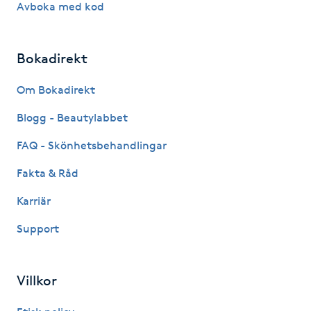
Avboka med kod
Hot Stone Massage
Hot yoga
Bokadirekt
Hudföryngring
Om Bokadirekt
Blogg - Beautylabbet
Huduppstramning
FAQ - Skönhetsbehandlingar
Hudvård
Fakta & Råd
Karriär
Hyaluronsyra
Support
Hyperhidros
Villkor
Hypnos