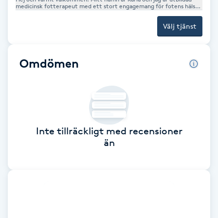
Cryoterapi
medicinsk fotterapeut med ett stort engagemang för fotens hälsa
och människors välbefinnande. Jag brinner för att hjälpa mina
D
kunder att både förebygga och behandla olika fotrelaterade besvär i
Välj tjänst
en trygg, lugn och professionell miljö. Hos mig möts du alltid av
omtanke, noggrannhet och individuellt anpassade behandlingar
Damklippning
utifrån dina behov. Jag lägger stor vikt vid hygien, kvalitet och att
du som kund ska känna dig väl omhändertagen under hela ditt
besök. Oavsett om du kommer för medicinsk fotvård, friskvård eller
Omdömen
behandling av specifika besvär är mitt mål att du ska lämna
Dermapen
behandlingen med lättare, friskare och mer välmående fötter. Jag
ser fram emot att få ta hand om dig och dina fötter!
Diamantslipning
E
Inte tillräckligt med recensioner
Enzympeeling
än
Extensions
Extensions borttagning
Eyeliner-tatuering