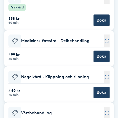
Friskvård
Babylights
998 kr
Boka
50 min
Balayage
Bambumassage
Medicinsk fotvård - Delbehandling
Barber
499 kr
Boka
25 min
Barnklippning
Nagelvård - Klippning och slipning
BIAB
449 kr
Boka
25 min
Blowout
Bottenfärg
Vårtbehandling