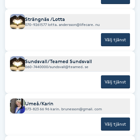
Fotsvamp
Strängnäs /Lotta
Fotvård
070-9261577 lotta. andersson@lifecare. nu
Välj tjänst
Fransar
Fransborttagning
Sundsvall/Teamed Sundsvall
060-7440000/sundsvall@teamed. se
Fransfärgning
Välj tjänst
Fransförlängning
Umeå/Karin
073-823 66 96 karin. brunesson@gmail. com
Fransförlängning Megavolym
Välj tjänst
Fransförlängning Volym