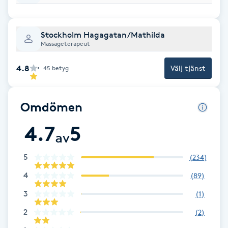
Föning
G
Stockholm Hagagatan/Mathilda
Massageterapeut
Gel naglar
4.8
Välj tjänst
45
betyg
Gelenaglar
Omdömen
Gellack
4.7
5
av
Gellack med förstärkning
5
(
234
)
Gravidmassage
4
(
89
)
Gravidyoga
3
(
1
)
2
(
2
)
Gruppträning