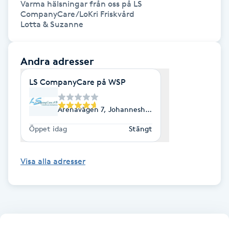
Varma hälsningar från oss på LS 
CompanyCare/LoKri Friskvård 

Kosmetisk tatuering
Kostrådgivning
Andra adresser
Kroppsinpackning
LS CompanyCare på WSP
Kroppspeeling
Arenavägen 7, Johanneshov
Käkledsbehandling
Öppet idag
Stängt
Kärlbehandling
Visa alla adresser
L
Laserbehandling
Lashlift Keratin