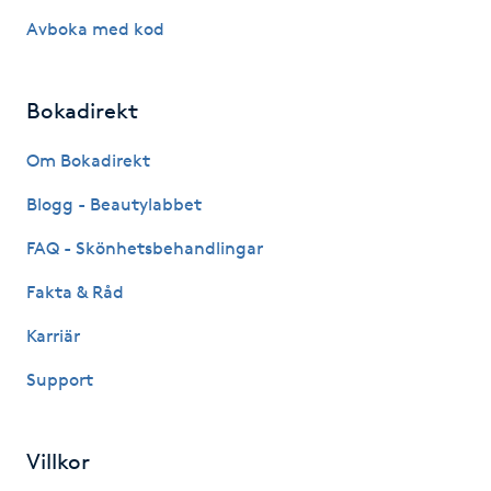
Avboka med kod
M
Makeup
Bokadirekt
Manikyr & Pedikyr
Om Bokadirekt
Blogg - Beautylabbet
Massage
FAQ - Skönhetsbehandlingar
Medial vägledning
Fakta & Råd
Medicinsk massage
Karriär
Support
Meditation
Medium
Villkor