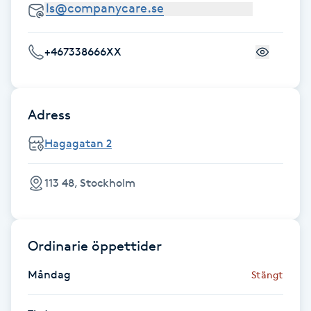
Hårborttagning
Hårbottenbehandling
+467338666XX
Hårförlängning
Adress
Hårvård
Hagagatan 2
Hälsa
113 48, Stockholm
Hälsprickor
I
Ordinarie öppettider
Idrottsmassage
Måndag
Stängt
IPL