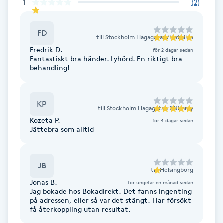
1
(
2
)
Gua Sha-massage
FD
H
till
Stockholm Hagagatan/Mathilda
Fredrik D.
för 2 dagar sedan
Fantastiskt bra händer. Lyhörd. En riktigt bra
Hatha Yoga
behandling!
Headspa
KP
till
Stockholm Hagagatan 2/Jimmy
Healing
Kozeta P.
för 4 dagar sedan
Jättebra som alltid
Herrklippning
JB
till
Helsingborg
HIFU
Jonas B.
för ungefär en månad sedan
Jag bokade hos Bokadirekt. Det fanns ingenting
på adressen, eller så var det stängt. Har försökt
Hollywood Peel
få återkoppling utan resultat.