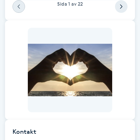
Hot Stone Massage
Sida
1
av
22
Hot yoga
Hudföryngring
Huduppstramning
Hudvård
Hyaluronsyra
Hyperhidros
Hypnos
Kontakt