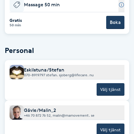
Massage 50 min
Babylights
Gratis
Boka
50 min
Balayage
Bambumassage
Personal
Barber
Eskilstuna/Stefan
070-8919797 stefan. sjoberg@lifecare. nu
Barnklippning
Välj tjänst
BIAB
Gävle/Malin_2
Blowout
+46 70 872 76 52, malin@mamovement. se
Bottenfärg
Välj tjänst