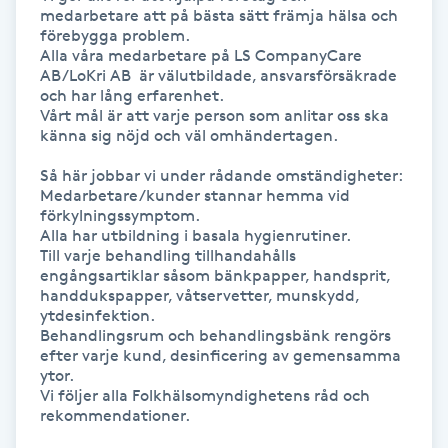
medarbetare att på bästa sätt främja hälsa och 
Kinesiologi
förebygga problem.

Alla våra medarbetare på LS CompanyCare 
AB/LoKri AB  är välutbildade, ansvarsförsäkrade 
Kinesisk medicin
och har lång erfarenhet. 

Vårt mål är att varje person som anlitar oss ska 
känna sig nöjd och väl omhändertagen. 

Kiropraktik
Så här jobbar vi under rådande omständigheter:

Medarbetare/kunder stannar hemma vid 
Klangmassage
förkylningssymptom.

Alla har utbildning i basala hygienrutiner.

Klippning
Till varje behandling tillhandahålls 
engångsartiklar såsom bänkpapper, handsprit, 
handdukspapper, våtservetter, munskydd, 
Klippning & Slingor
ytdesinfektion.

Behandlingsrum och behandlingsbänk rengörs 
efter varje kund, desinficering av gemensamma 
Klippning ungdom
ytor.

Vi följer alla Folkhälsomyndighetens råd och 
rekommendationer. 

Koppningsmassage