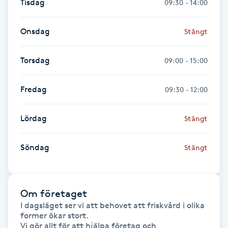
Tisdag
09:30 - 14:00
IPL hårborttagning
Onsdag
Stängt
IR-massage
Torsdag
09:00 - 15:00
J
Japansk massage
Fredag
09:30 - 12:00
K
Lördag
Stängt
K18
Söndag
Stängt
Katun fransar
Kemisk peeling
Om företaget
I dagsläget ser vi att behovet att friskvård i olika 
Keratinbehandling
former ökar stort.

Vi gör allt för att hjälpa företag och 