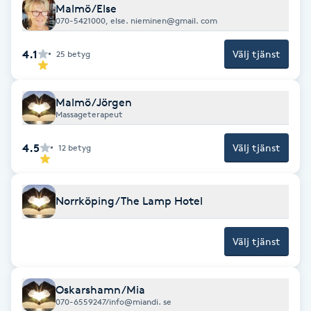
Cryoterapi
Malmö/Else
070-5421000, else. nieminen@gmail. com
D
4.1
Välj tjänst
25
betyg
Damklippning
Dermapen
Malmö/Jörgen
Massageterapeut
Diamantslipning
4.5
Välj tjänst
12
betyg
E
Enzympeeling
Norrköping/The Lamp Hotel
Extensions
Välj tjänst
Extensions borttagning
Oskarshamn/Mia
070-6559247/info@miandi. se
Eyeliner-tatuering