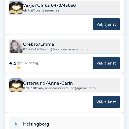
Växjö/Ulrika 0470/45050
Fransk manikyr
ulrika@torntaggen. se
Fransrengöring
Välj tjänst
Frekvensterapi
Örebro/Emma
073-5533215/info@orebromassage. com
Friskvård
4.5
Välj tjänst
37
betyg
Friskvårdsmassage
Östersund/Anna-Carin
Frisör
070-3301146, annacarinnordlund@gmail. com
Välj tjänst
Funktionsanalys
Färgning
Helsingborg