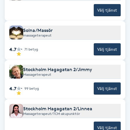
F
Välj tjänst
Face framing
Solna/Massör
massageterapeut
Faceliftmassage
4.7
Välj tjänst
71
betyg
Fet hårbotten
Stockholm Hagagatan 2/Jimmy
Fettreducering
Massageterapeut
Fibromassage
4.7
Välj tjänst
99
betyg
Fillers
Stockholm Hagagatan 2/Linnea
Massageterapeut/TCM akupunktör
Fotmassage
Välj tjänst