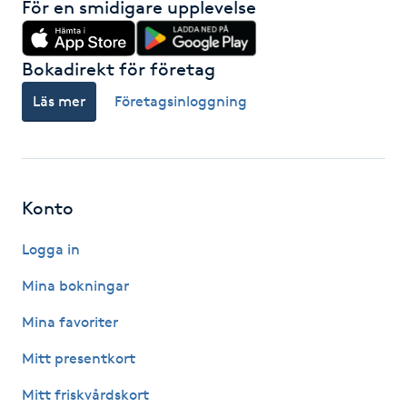
För en smidigare upplevelse
LED-ljusterapi
Bokadirekt för företag
Liktornar
Läs mer
Företagsinloggning
LPG
LPG-behandling
Konto
Logga in
LPG-massage
Mina bokningar
Luggklippning
Mina favoriter
Lymfmassage
Mitt presentkort
Mitt friskvårdskort
Läpptatuering