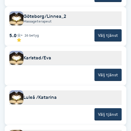
Brynformning
Göteborg/Linnea_2
Massageterapeut
Brynfärgning
5.0
Välj tjänst
26
betyg
Brynplockning
Karlstad/Eva
Bröllopsuppsättning
C
Välj tjänst
Celluliter
Luleå /Katarina
Coachning
Välj tjänst
Color correction