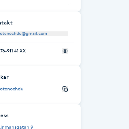
ntakt
76-911 41 XX
kar
Fotenochdu
ess
Rinmansgatan 9