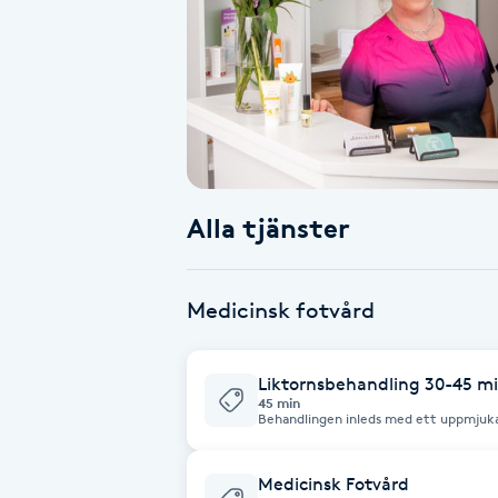
Alternativmedicin
Andningsmassage
Ansiktslyft utan kirurgi
Aromamassage
Alla tjänster
Ashtanga Yoga
Medicinsk fotvård
Ayurveda
Liktornsbehandling 30-45 m
Ayurvedisk Massage
45 min
Behandlingen inleds med ett uppmjuka
Avslutas med att fötter smörjs in me
ca 30-45 minuter beroende på hur det 
Ansiktsbehandling djuprengörande
Medicinsk Fotvård
B