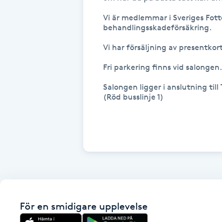
Fransk manikyr
Vi är medlemmar i Sveriges Fott
behandlingsskadeförsäkring. 

Fransrengöring
Vi har försäljning av presentkor
Fri parkering finns vid salongen.

Frekvensterapi
Salongen ligger i anslutning til
Friskvård
(Röd busslinje 1)

Friskvårdsmassage
Frisör
Funktionsanalys
För en smidigare upplevelse
Färgning