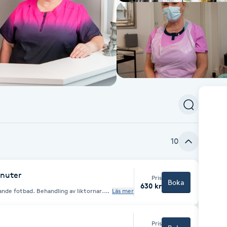
10
inuter
Pris
Boka
630 kr
nde fotbad. Behandling av liktornar.
Läs mer
d en mjukgörande kräm. Behandlingstid
ser.
Pris