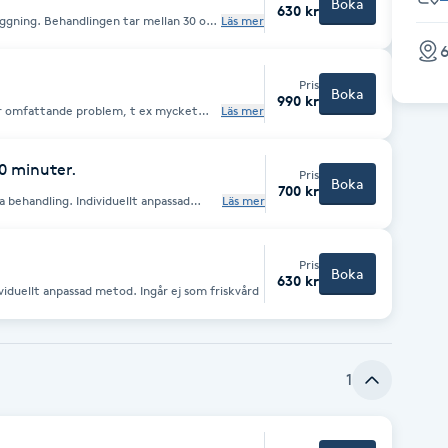
Boka
630 kr
mellan 30 och
Läs mer
45 minuter beroende på hur det ser ut Ingår ej som Friskvård
6
Pris
Boka
990 kr
r omfattande problem, t ex mycket
Läs mer
 mm. Behandlingen börjar med ett
klipps och slipas. Behandling av
ickor och nageltrång. fötterna filas och
tionshöjande fotmassage med
0 minuter.
Pris
Boka
700 kr
r ej som friskvård
ndividuellt anpassad
Läs mer
Pris
Boka
630 kr
Behandling av två-tre vårtor. Med individuellt anpassad metod. Ingår ej som friskvård
1