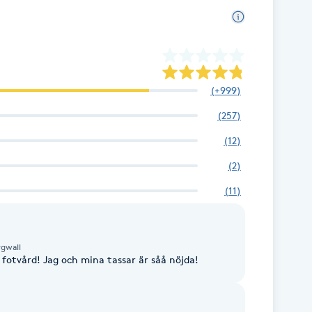
(
+999
)
(
257
)
(
12
)
(
2
)
(
11
)
rgwall
otvård! Jag och mina tassar är såå nöjda!