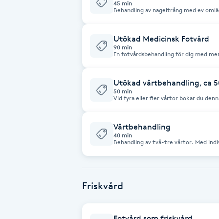
45 min
Behandling av nageltrång med ev omläggning. Behandlingen tar 
Brynformning
Utökad Medicinsk Fotvård
90 min
Brynfärgning
En fotvårdsbehandling för dig med me
förhårdnader, hudsprickor, liktornar
mjukgörande fotbad. Naglarna rengörs, 
förhårdnader, liktornar, vårtor, hälspr
Brynplockning
behandlingen avslutas med en cirkula
Utökad vårtbehandling, ca 5
mjukgörande kräm. var rädd om din behandlingstid - ta gärna bort ditt
50 min
nagellack innan besöket. Ingå
Vid fyra eller fler vårtor bokar du denna behandling. I
Bröllopsuppsättning
vårtbehandling. Ingår ej i friskvård
C
Vårtbehandling
40 min
Celluliter
Coachning
Friskvård
Color correction
Fotvård som friskvård