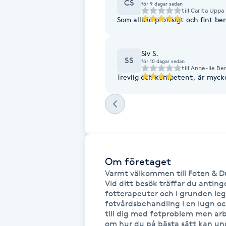
CS
för 9 dagar sedan
till
Carita Uppa
Fotsvamp
Som allltid proffsigt och fint
Fotvård
Siv S.
SS
för 10 dagar sedan
till
Anne-lie Be
Fransar
Trevlig och kompetent, är myck
Fransborttagning
Fransfärgning
Fransförlängning
Om företaget
Varmt välkommen till Foten & Du
Fransförlängning Megavolym
Vid ditt besök träffar du anting
fotterapeuter och i grunden leg 
fotvårdsbehandling i en lugn oc
Fransförlängning Volym
till dig med fotproblem men arb
om hur du på bästa sätt kan und