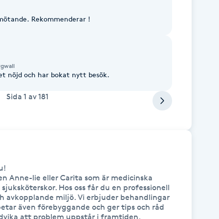
 bemötande. Rekommenderar !
rgwall
et nöjd och har bokat nytt besök.
Sida
1
av
181
!

en Anne-lie eller Carita som är medicinska 
sjuksköterskor. Hos oss får du en professionell 
h avkopplande miljö. Vi erbjuder behandlingar 
etar även förebyggande och ger tips och råd 
vika att problem uppstår i framtiden.
