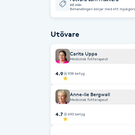
Cryoterapi
60 min
Behandlingen börjar med ett mjukgöra
D
och slipas. Slipar förhårdnader. Fötter
en skön och avkopplande fotmassage med mj
din behandlingstid - ta gärna bort ditt nagel
vårtor, nageltrång behandlas ej utan d
Damklippning
anknutna till ePassi.
Utövare
Dermapen
Carita Uppa
Medicinsk fotterapeut
Diamantslipning
E
4.9
938
betyg
Enzympeeling
Anne-lie Bergwall
Medicinsk fotterapeut
Extensions
4.7
690
betyg
Extensions borttagning