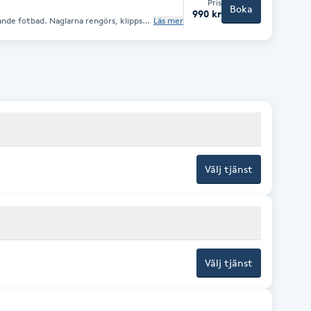
Pris
Boka
990 kr
nde fotbad. Naglarna rengörs, klipps
Läs mer
na filas och behandlingen avslutas med
ukgörande kräm. Var rädd om
lack innan besöket. Liktornar,
å bokas medicinsk fotvård. Vi är
Välj tjänst
Välj tjänst