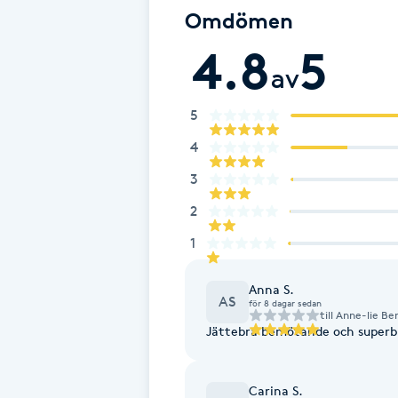
Eyeliner-tatuering
Omdömen
F
4.8
5
av
Face framing
5
Faceliftmassage
4
Fet hårbotten
3
2
Fettreducering
1
Fibromassage
Anna S.
AS
för 8 dagar sedan
till
Anne-lie Be
Fillers
Jättebra bemötande och superb f
Fotmassage
Carina S.