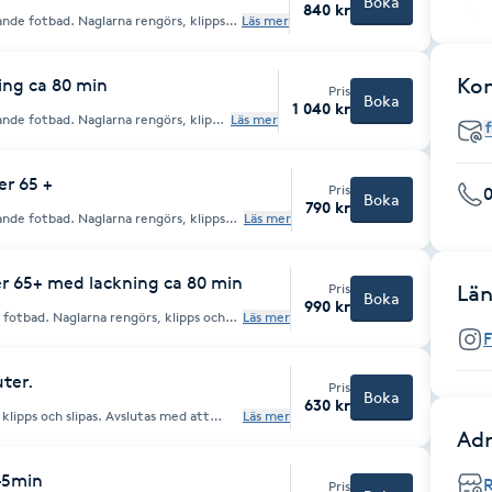
Boka
840 kr
na rengörs, klipps
Läs mer
er, liktornar, vårtor, hälsprickor och
lingen avslutas med en
e kräm. Var rädd om din
Ko
innan besöket. Ingår ej som
ning ca 80 min
Pris
Boka
1 040 kr
na rengörs, klipps
Läs mer
er, liktornar, vårtor, hälsprickor och
lingen avslutas med en
nde kräm. Lackning av
er 65 +
Pris
0
er ej som friskvård
Boka
790 kr
na rengörs, klipps
Läs mer
r, liktornar, vårtor, hälsprickor,
lingen avslutas med en
jukgörande kräm. Behandlingstid ca
r 65+ med lackning ca 80 min
Pris
Län
Boka
990 kr
fotbad. Naglarna rengörs, klipps och
Läs mer
liktornar, vårtor, hälsprickor och
lingen avslutas med en
n mjukgörande kräm. Lackning av
ter.
Pris
Boka
630 kr
lipps och slipas. Avslutas med att
Läs mer
a! att denna
Adr
kas i stället en medicinsk fotvård. Var
bort ditt nagellack innan besöket.
45min
Pris