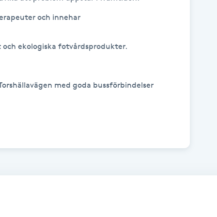
erapeuter och innehar 
t och ekologiska fotvårdsprodukter.

l Torshällavägen med goda bussförbindelser 