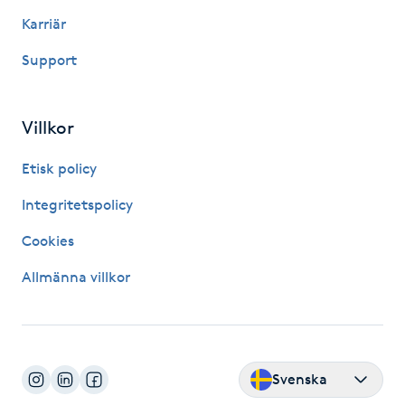
Karriär
Gua Sha-massage
Support
H
Hatha Yoga
Villkor
Headspa
Etisk policy
Integritetspolicy
Healing
Cookies
Herrklippning
Allmänna villkor
HIFU
Hollywood Peel
Svenska