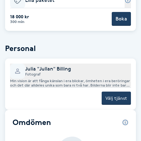
Lilla paketet
Brynformning
18 000 kr
Boka
300 min
Brynfärgning
Brynplockning
Personal
Bröllopsuppsättning
Julia "Jullan" Billing
C
Fotograf
Min vision är att fånga känslan i era blickar, ömheten i era beröringar
och det där alldeles unika som bara ni två har. Bilderna blir inte bara
Celluliter
vackra att titta på, utan en berättelse om er kärlek – naturlig,
autentisk och tidlös.
Välj tjänst
Coachning
Omdömen
Color correction