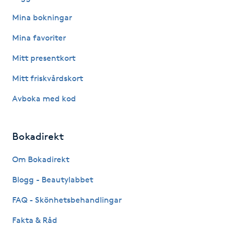
Föning
Mina bokningar
G
Mina favoriter
Gel naglar
Mitt presentkort
Mitt friskvårdskort
Gelenaglar
Avboka med kod
Gellack
Bokadirekt
Gellack med förstärkning
Om Bokadirekt
Gravidmassage
Blogg - Beautylabbet
Gravidyoga
FAQ - Skönhetsbehandlingar
Fakta & Råd
Gruppträning