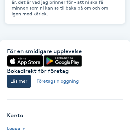
är, det är vad jag brinner för - att ni ska få 
Fransk manikyr
minnen som ni kan se tillbaka på om och om 
igen med kärlek.
Fransrengöring
Frekvensterapi
För en smidigare upplevelse
Friskvård
Bokadirekt för företag
Friskvårdsmassage
Läs mer
Företagsinloggning
Frisör
Funktionsanalys
Konto
Färgning
Logga in