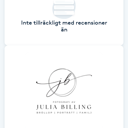
Cryoterapi
D
Inte tillräckligt med recensioner
Damklippning
än
Dermapen
Diamantslipning
E
Enzympeeling
Extensions
Extensions borttagning
Eyeliner-tatuering