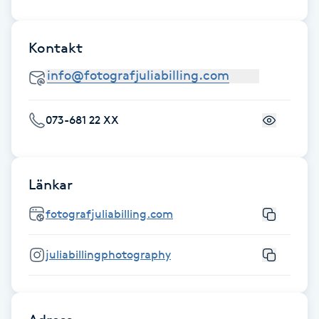
F
Kontakt
Face framing
Faceliftmassage
073-681 22 XX
Fet hårbotten
Fettreducering
Länkar
Fibromassage
fotografjuliabilling.com
Fillers
juliabillingphotography
Fotmassage