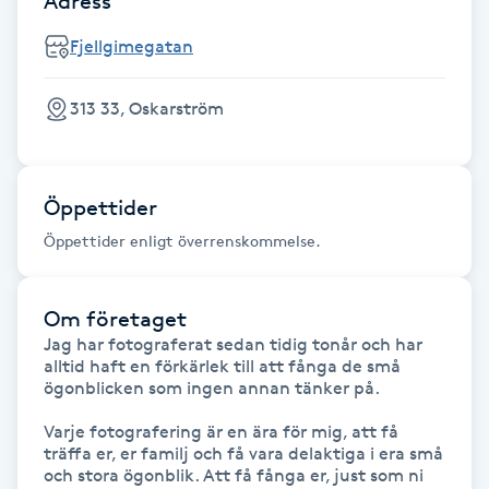
Adress
Fotsvamp
Fjellgimegatan
Fotvård
313 33, Oskarström
Fransar
Öppettider
Fransborttagning
Öppettider enligt överrenskommelse.
Fransfärgning
Om företaget
Fransförlängning
Jag har fotograferat sedan tidig tonår och har 
alltid haft en förkärlek till att fånga de små 
ögonblicken som ingen annan tänker på. 

Fransförlängning Megavolym
Varje fotografering är en ära för mig, att få 
Fransförlängning Volym
träffa er, er familj och få vara delaktiga i era små 
och stora ögonblik. Att få fånga er, just som ni 