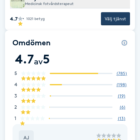
Medicinsk fotvårdsterapeut
Brynformning
4.7
Välj tjänst
1021
betyg
Brynfärgning
Omdömen
Brynplockning
4.7
5
av
Bröllopsuppsättning
5
(
785
)
C
4
(
198
)
Celluliter
3
(
19
)
Coachning
2
(
6
)
1
(
13
)
Color correction
AJ