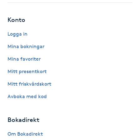
Gua Sha-massage
Konto
H
Logga in
Hatha Yoga
Mina bokningar
Headspa
Mina favoriter
Mitt presentkort
Healing
Mitt friskvårdskort
Herrklippning
Avboka med kod
HIFU
Bokadirekt
Hollywood Peel
Om Bokadirekt