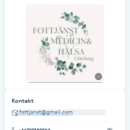
F
Face framing
Faceliftmassage
Fet hårbotten
Fettreducering
Fibromassage
Kontakt
Fillers
Fotmassage