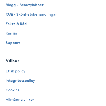
Hot Stone Massage
Blogg - Beautylabbet
FAQ - Skönhetsbehandlingar
Hot yoga
Fakta & Råd
Hudföryngring
Karriär
Huduppstramning
Support
Hudvård
Villkor
Hyaluronsyra
Etisk policy
Integritetspolicy
Hyperhidros
Cookies
Hypnos
Allmänna villkor