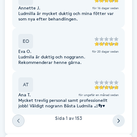
till
Fottjänst
Cryoterapi
Annette J.
för 16 dagar sedan
D
Ludmilla är mycket duktig och mina fötter var
som nya efter behandlingen.
Damklippning
EO
Dermapen
till
Fottjänst
Eva O.
för 20 dagar sedan
Ludmila är duktig och noggrann.
Diamantslipning
Rekommenderar henne gärna.
E
Enzympeeling
AT
till
Fottjänst
Ana T.
för ungefär en månad sedan
Mycket trevlig personal samt professionellt
Extensions
jobb! Väldigt nogrann Bästa Ludmila 🦶👣♥️
Sida
1
av
153
Extensions borttagning
Eyeliner-tatuering