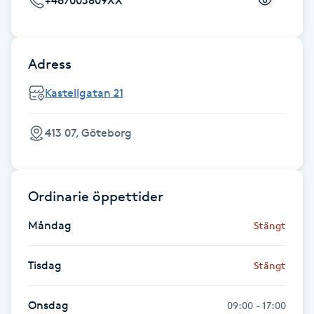
+467003809XX
Fotsvamp
Fotvård
Adress
Fransar
Kastellgatan 21
Fransborttagning
413 07, Göteborg
Fransfärgning
Ordinarie öppettider
Fransförlängning
Måndag
Stängt
Fransförlängning Megavolym
Tisdag
Stängt
Fransförlängning Volym
Onsdag
09:00 - 17:00