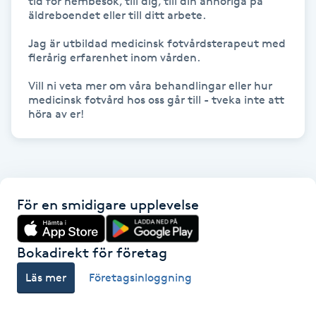
tid för hembesök, till dig, till din anhöriga på 
Föning
äldreboendet eller till ditt arbete. 

G
Jag är utbildad medicinsk fotvårdsterapeut med 
flerårig erfarenhet inom vården. 

Gel naglar
Vill ni veta mer om våra behandlingar eller hur 
medicinsk fotvård hos oss går till - tveka inte att 
Gelenaglar
höra av er! 
Gellack
Gellack med förstärkning
För en smidigare upplevelse
Gravidmassage
Bokadirekt för företag
Gravidyoga
Läs mer
Företagsinloggning
Gruppträning