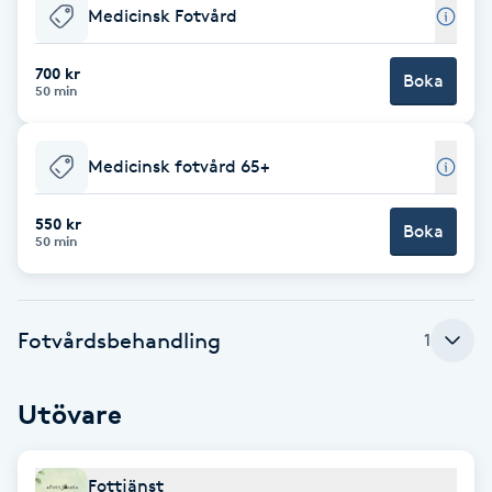
Medicinsk Fotvård
Babylights
700 kr
Boka
50 min
Balayage
Bambumassage
Medicinsk fotvård 65+
Barber
550 kr
Boka
50 min
Barnklippning
Fotvårdsbehandling
1
BIAB
Blowout
Utövare
Bottenfärg
Fottjänst