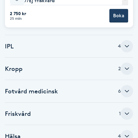
//Ej friskvård
Babylights
2 750 kr
Boka
25 min
Balayage
IPL
Bambumassage
4
Barber
Kropp
2
Barnklippning
Fotvård medicinsk
6
BIAB
Friskvård
1
Blowout
Bottenfärg
Hälsa
4