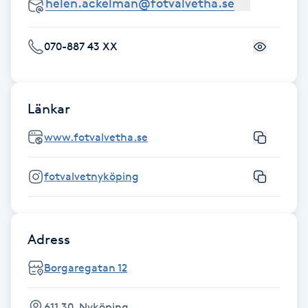
Fransk manikyr
070-887 43 XX
Fransrengöring
Frekvensterapi
Länkar
Friskvård
www.fotvalvetha.se
Friskvårdsmassage
fotvalvetnyköping
Frisör
Adress
Funktionsanalys
Borgaregatan 12
Färgning
611 30, Nyköping