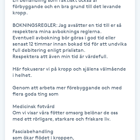
En behandling som faktiskt också är 
förbyggande och en bra grund till det levande 
kropp. 

Gua Sha-massage
H
BOKNINGSREGLER: Jag avsätter en tid till er så 
respektera mina avboknings reglerna.

Eventuell avbokning bör göras i god tid eller 
Hatha Yoga
senast 12 timmar innan bokad tid för att undvika 
full debitering enligt prislistan. 

Headspa
Respektera att även min tid är värdefull. 

Här fokuserar vi på kropp och själens välmående 
Healing
i helhet. 

Genom att arbeta mer förebyggande och med 
Herrklippning
flera goda ting som 

Medicinsk fotvård

HIFU
Om vi visar våra fötter omsorg belönar de oss 
med ett rörligare, starkare och friskare liv.

Hollywood Peel
Fasciabehandling 

som ökar flödet i kroppen, 