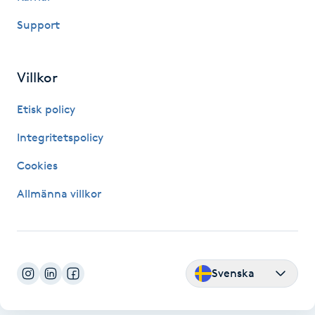
Kosmetisk tatuering
Support
Kostrådgivning
Villkor
Kroppsinpackning
Etisk policy
Integritetspolicy
Kroppspeeling
Cookies
Käkledsbehandling
Allmänna villkor
Kärlbehandling
L
Laserbehandling
Svenska
Lashlift Keratin