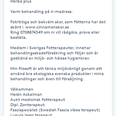
Herba plus 

Hårborttagning
Varm behandling på Ir-madrass.

Hårbottenbehandling
Fotriktiga och bekväm skor, som fötterna har det 
skönt i. www.cinnamonskor.se

Hårförlängning
Ring 0708874349 om ni vill rådgöra, prova eller 
beställa.

Hårvård
Medlem i Sveriges Fotterapeuter, innehar 
behandlingsskadeförsäkring och följer och är 
godkänd av miljö- och hälsas hygienkrav.

Hälsa
Min filosofi är att tänka miljövänligt genom att 
använd bra ekologiska svenska produkter i mina 
Hälsprickor
behandlingar och även till försäljning. 

I
Välkommen 

Helén Ackelman

Idrottsmassage
Aukt medicinsk fotterapeut 

Dipl. Zonterapeut.

Fascispecialist (Swedish Fascia vibes terapeut)

IPL
Lunula laser terapeut 
