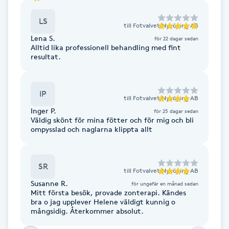
F
LS
till
Fotvalvet Nyköping AB
Lena S.
Face framing
för 22 dagar sedan
Alltid lika professionell behandling med fint
resultat.
Faceliftmassage
IP
Fet hårbotten
till
Fotvalvet Nyköping AB
Inger P.
för 25 dagar sedan
Väldig skönt för mina fötter och för mig och bli
Fettreducering
ompysslad och naglarna klippta allt
Fibromassage
SR
till
Fotvalvet Nyköping AB
Fillers
Susanne R.
för ungefär en månad sedan
Mitt första besök, provade zonterapi. Kändes
bra o jag upplever Helene väldigt kunnig o
Fotmassage
mångsidig. Återkommer absolut.