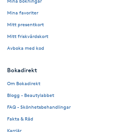
Mina bokningar
Kinesiologi
Mina favoriter
Mitt presentkort
Kinesisk medicin
Mitt friskvårdskort
Kiropraktik
Avboka med kod
Klangmassage
Bokadirekt
Klippning
Om Bokadirekt
Klippning & Slingor
Blogg - Beautylabbet
FAQ - Skönhetsbehandlingar
Klippning ungdom
Fakta & Råd
Koppningsmassage
Karriär