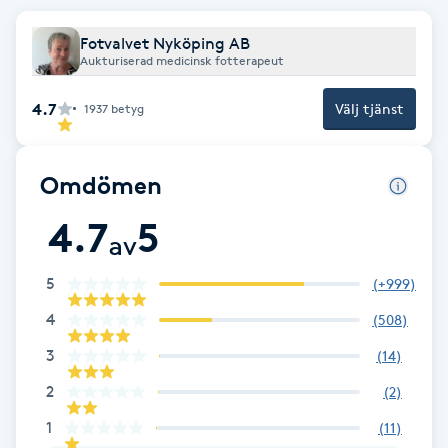
Cryoterapi
D
Fotvalvet Nyköping AB
Aukturiserad medicinsk fotterapeut
Damklippning
4.7
Välj tjänst
1937
betyg
Dermapen
Omdömen
Diamantslipning
4.7
5
E
av
Enzympeeling
5
(
+999
)
4
(
508
)
Extensions
3
(
14
)
Extensions borttagning
2
(
2
)
1
(
11
)
Eyeliner-tatuering