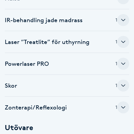
Brynformning
IR-behandling jade madrass
1
Brynfärgning
Laser ”Treatlite” för uthyrning
1
Brynplockning
Bröllopsuppsättning
Powerlaser PRO
1
C
Skor
Celluliter
1
Coachning
Zonterapi/Reflexologi
1
Color correction
Utövare