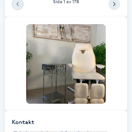
Sida
1
av
178
Fotsvamp
Fotvård
Fransar
Fransborttagning
Fransfärgning
Fransförlängning
Fransförlängning Megavolym
Kontakt
Fransförlängning Volym