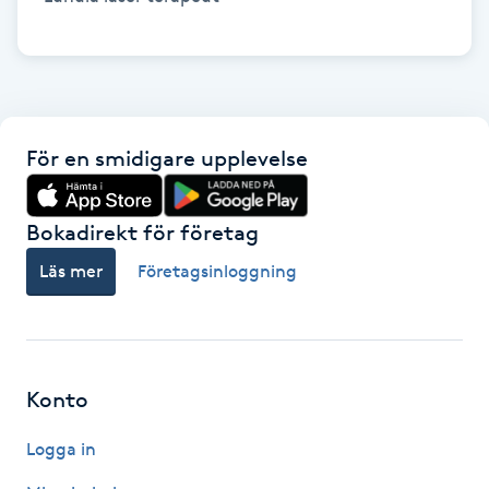
IPL hårborttagning
IR-massage
J
För en smidigare upplevelse
Japansk massage
K
Bokadirekt för företag
Läs mer
Företagsinloggning
K18
Katun fransar
Konto
Kemisk peeling
Logga in
Keratinbehandling