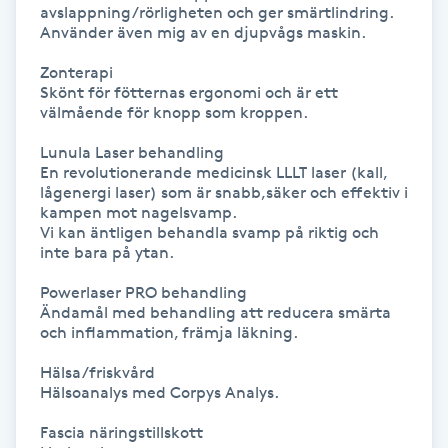
Hot Stone Massage
avslappning/rörligheten och ger smärtlindring. 
Använder även mig av en djupvågs maskin.

Hot yoga
Zonterapi

Skönt för fötternas ergonomi och är ett 
välmående för knopp som kroppen. 

Hudföryngring
Lunula Laser behandling

En revolutionerande medicinsk LLLT laser (kall, 
Huduppstramning
lågenergi laser) som är snabb,säker och effektiv i 
kampen mot nagelsvamp. 

Vi kan äntligen behandla svamp på riktig och 
Hudvård
inte bara på ytan.

Hyaluronsyra
Powerlaser PRO behandling

Ändamål med behandling att reducera smärta 
och inflammation, främja läkning.

Hyperhidros
Hälsa/friskvård

Hälsoanalys med Corpys Analys.

Hypnos
Fascia näringstillskott 
