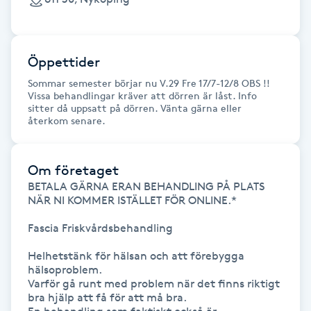
Föning
G
Öppettider
Gel naglar
Sommar semester börjar nu V.29 Fre 17/7-12/8 OBS !!
Vissa behandlingar kräver att dörren är låst. Info
Gelenaglar
sitter då uppsatt på dörren. Vänta gärna eller
återkom senare.
Gellack
Om företaget
Gellack med förstärkning
BETALA GÄRNA ERAN BEHANDLING PÅ PLATS 
NÄR NI KOMMER ISTÄLLET FÖR ONLINE.*

Gravidmassage
Fascia Friskvårdsbehandling 

Helhetstänk för hälsan och att förebygga 
Gravidyoga
hälsoproblem.

Varför gå runt med problem när det finns riktigt 
bra hjälp att få för att må bra. 

Gruppträning