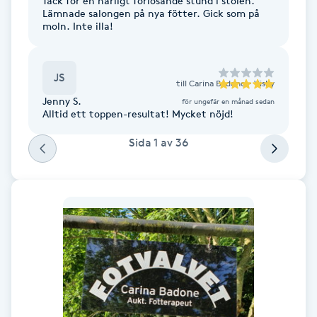
Tack för en härligt förlösande stund i stolen.
Cryoterapi
Lämnade salongen på nya fötter. Gick som på
D
moln. Inte illa!
Damklippning
JS
till
Carina Badone - Visby
Dermapen
Jenny S.
för ungefär en månad sedan
Alltid ett toppen-resultat! Mycket nöjd!
Diamantslipning
Sida
1
av
36
E
Enzympeeling
Extensions
Extensions borttagning
Eyeliner-tatuering