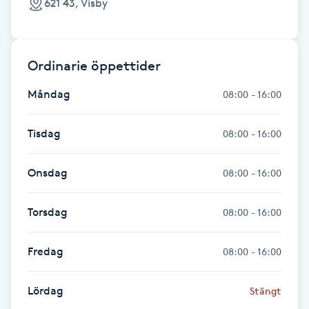
621 43, Visby
Fotsvamp
Fotvård
Ordinarie öppettider
Fransar
Måndag
08:00 - 16:00
Fransborttagning
Tisdag
08:00 - 16:00
Fransfärgning
Onsdag
08:00 - 16:00
Fransförlängning
Torsdag
08:00 - 16:00
Fransförlängning Megavolym
Fredag
08:00 - 16:00
Fransförlängning Volym
Lördag
Stängt