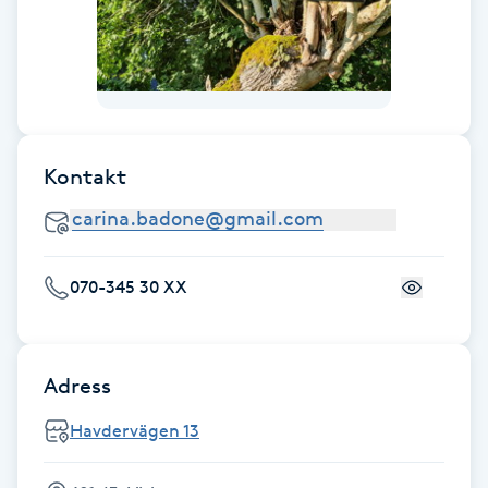
F
Face framing
Faceliftmassage
Kontakt
Fet hårbotten
Fettreducering
070-345 30 XX
Fibromassage
Adress
Fillers
Havdervägen 13
Fotmassage