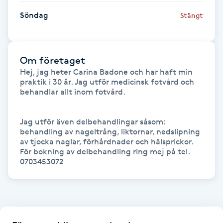
Fransk manikyr
Söndag
Stängt
Fransrengöring
Om företaget
Frekvensterapi
Hej, jag heter Carina Badone och har haft min 
praktik i 30 år. Jag utför medicinsk fotvård och 
behandlar allt inom fotvård.

Friskvård
Friskvårdsmassage
Jag utför även delbehandlingar såsom:

behandling av nageltrång, liktornar, nedslipning 
av tjocka naglar, förhårdnader och hälsprickor.

Frisör
För bokning av delbehandling ring mej på tel. 
0703453072
Funktionsanalys
Färgning