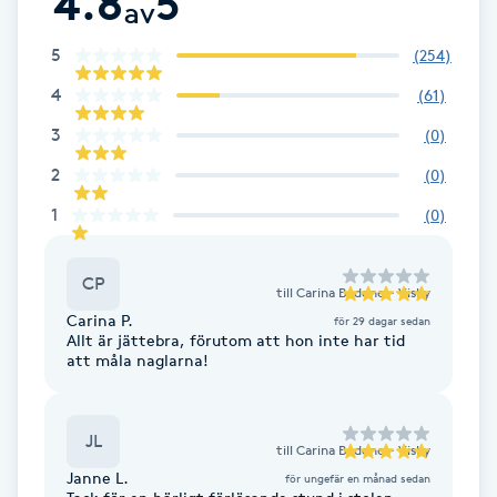
4.8
5
av
Brynformning
5
(
254
)
4
(
61
)
Brynfärgning
3
(
0
)
Brynplockning
2
(
0
)
1
(
0
)
Bröllopsuppsättning
C
CP
till
Carina Badone - Visby
Celluliter
Carina P.
för 29 dagar sedan
Allt är jättebra, förutom att hon inte har tid
att måla naglarna!
Coachning
Color correction
JL
till
Carina Badone - Visby
Janne L.
för ungefär en månad sedan