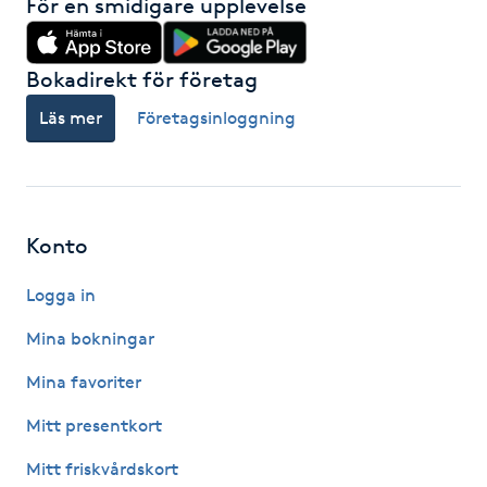
För en smidigare upplevelse
Föning
G
Bokadirekt för företag
Gel naglar
Läs mer
Företagsinloggning
Gelenaglar
Gellack
Konto
Gellack med förstärkning
Logga in
Mina bokningar
Gravidmassage
Mina favoriter
Gravidyoga
Mitt presentkort
Mitt friskvårdskort
Gruppträning