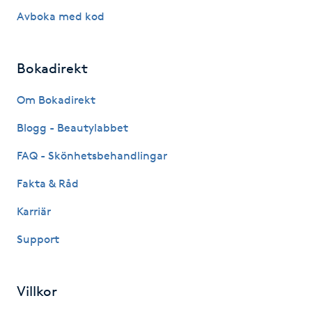
Avboka med kod
Gua Sha-massage
H
Bokadirekt
Hatha Yoga
Om Bokadirekt
Headspa
Blogg - Beautylabbet
FAQ - Skönhetsbehandlingar
Healing
Fakta & Råd
Herrklippning
Karriär
Support
HIFU
Hollywood Peel
Villkor