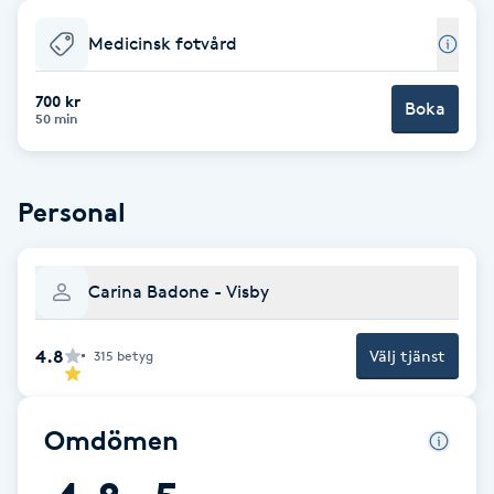
Babylights
Medicinsk fotvård
Balayage
700 kr
Boka
50 min
Bambumassage
Personal
Barber
Barnklippning
Carina Badone - Visby
BIAB
4.8
Välj tjänst
315
betyg
Blowout
Omdömen
Bottenfärg