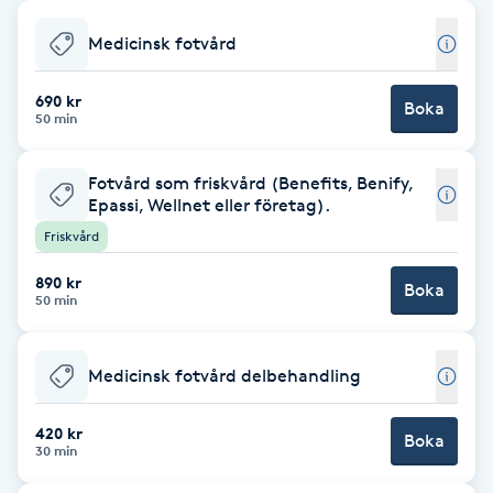
Babylights
Medicinsk fotvård
Balayage
690 kr
Boka
50 min
Bambumassage
Fotvård som friskvård (Benefits, Benify,
Epassi, Wellnet eller företag).
Barber
Friskvård
890 kr
Barnklippning
Boka
50 min
BIAB
Medicinsk fotvård delbehandling
Blowout
420 kr
Boka
30 min
Bottenfärg