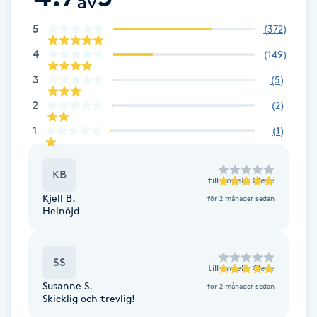
av
Cryoterapi
D
5
(
372
)
4
(
149
)
Damklippning
3
(
5
)
Dermapen
2
(
2
)
1
(
1
)
Diamantslipning
E
KB
till
Annelie Cleve
Enzympeeling
Kjell B.
för 2 månader sedan
Helnöjd
Extensions
SS
till
Annelie Cleve
Extensions borttagning
Susanne S.
för 2 månader sedan
Skicklig och trevlig!
Eyeliner-tatuering