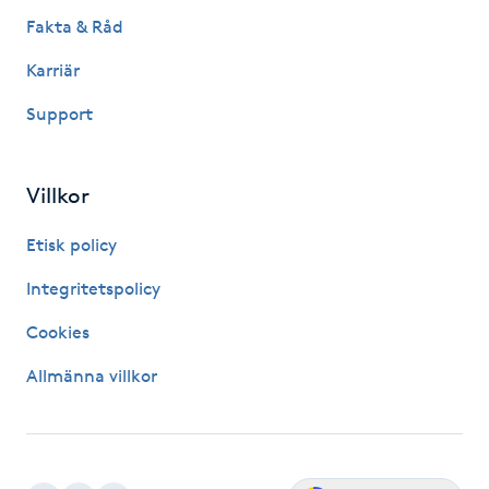
Hot Stone Massage
Fakta & Råd
Karriär
Hot yoga
Support
Hudföryngring
Villkor
Huduppstramning
Etisk policy
Hudvård
Integritetspolicy
Hyaluronsyra
Cookies
Allmänna villkor
Hyperhidros
Hypnos