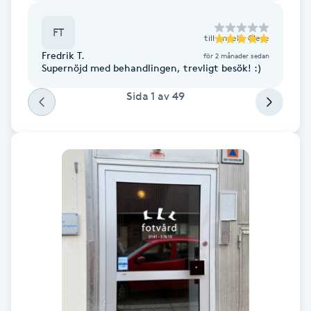
F
FT
till
Annelie Cleve
Face framing
Fredrik T.
för 2 månader sedan
Supernöjd med behandlingen, trevligt besök! :)
Faceliftmassage
Sida
1
av
49
Fet hårbotten
Fettreducering
Fibromassage
Fillers
Fotmassage