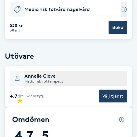
Medicinsk fotvård nagelvård
Brynformning
530 kr
Boka
Brynfärgning
30 min
Brynplockning
Utövare
Bröllopsuppsättning
C
Annelie Cleve
Medicinsk fotterapeut
Celluliter
4.7
Välj tjänst
529
betyg
Coachning
Omdömen
Color correction
4.7
5