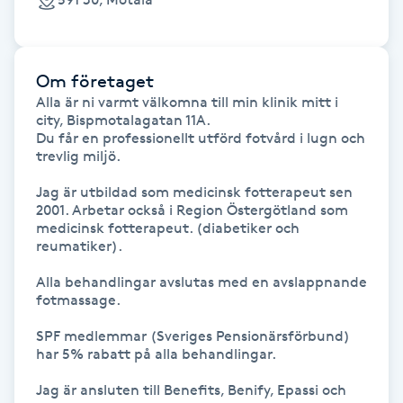
Fransk manikyr
Fransrengöring
Om företaget
Alla är ni varmt välkomna till min klinik mitt i 
Frekvensterapi
city, Bispmotalagatan 11A. 

Du får en professionellt utförd fotvård i lugn och 
trevlig miljö.

Friskvård
Jag är utbildad som medicinsk fotterapeut sen 
2001. Arbetar också i Region Östergötland som 
Friskvårdsmassage
medicinsk fotterapeut. (diabetiker och 
reumatiker).

Frisör
Alla behandlingar avslutas med en avslappnande 
fotmassage.

Funktionsanalys
SPF medlemmar (Sveriges Pensionärsförbund) 
har 5% rabatt på alla behandlingar.

Färgning
Jag är ansluten till Benefits, Benify, Epassi och 