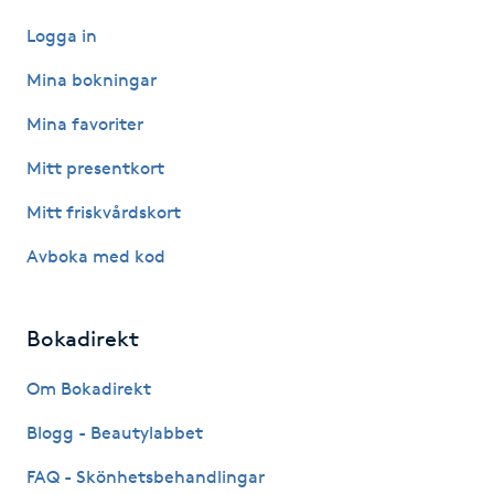
Logga in
Gua Sha-massage
Mina bokningar
H
Mina favoriter
Hatha Yoga
Mitt presentkort
Headspa
Mitt friskvårdskort
Avboka med kod
Healing
Herrklippning
Bokadirekt
HIFU
Om Bokadirekt
Blogg - Beautylabbet
Hollywood Peel
FAQ - Skönhetsbehandlingar