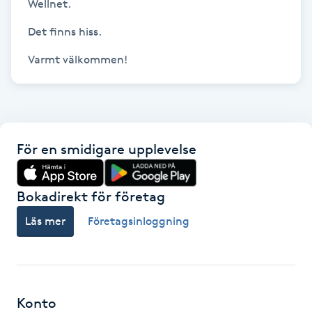
Wellnet. 

Föning
Det finns hiss.

G
Varmt välkommen! 
Gel naglar
Gelenaglar
För en smidigare upplevelse
Gellack
Gellack med förstärkning
Bokadirekt för företag
Läs mer
Företagsinloggning
Gravidmassage
Gravidyoga
Konto
Gruppträning