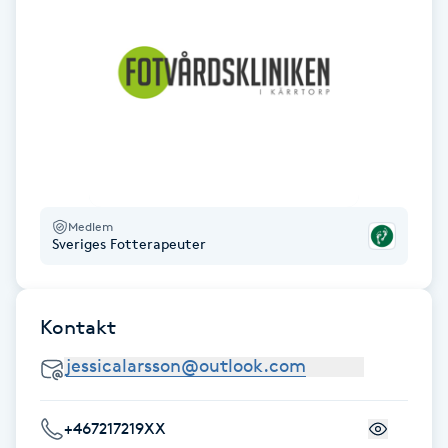
Fotsvamp
Fotvård
Fransar
Fransborttagning
Medlem
Fransfärgning
Sveriges Fotterapeuter
Fransförlängning
Kontakt
Fransförlängning Megavolym
Fransförlängning Volym
+467217219XX