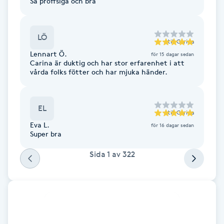
Så proffsiga och bra
F
LÖ
Face framing
till
Carina
Lennart Ö.
för 15 dagar sedan
Carina är duktig och har stor erfarenhet i att
Faceliftmassage
vårda folks fötter och har mjuka händer.
Fet hårbotten
EL
till
Carina
Fettreducering
Eva L.
för 16 dagar sedan
Super bra
Fibromassage
Sida
1
av
322
Fillers
Fotmassage