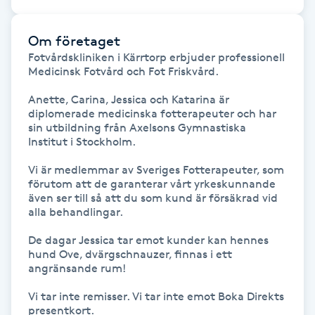
Föning
G
Om företaget
Fotvårdskliniken i Kärrtorp erbjuder professionell 
Gel naglar
Medicinsk Fotvård och Fot Friskvård. 

Anette, Carina, Jessica och Katarina är 
Gelenaglar
diplomerade medicinska fotterapeuter och har 
sin utbildning från Axelsons Gymnastiska 
Institut i Stockholm. 

Gellack
Vi är medlemmar av Sveriges Fotterapeuter, som 
förutom att de garanterar vårt yrkeskunnande 
Gellack med förstärkning
även ser till så att du som kund är försäkrad vid 
alla behandlingar. 

Gravidmassage
De dagar Jessica tar emot kunder kan hennes 
hund Ove, dvärgschnauzer, finnas i ett 
Gravidyoga
angränsande rum! 

Vi tar inte remisser. Vi tar inte emot Boka Direkts 
Gruppträning
presentkort. 
