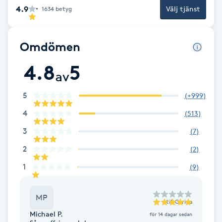
Cryoterapi
4.9
Välj tjänst
1634
betyg
D
Damklippning
Omdömen
4.8
5
Dermapen
av
5
(
+999
)
Diamantslipning
E
4
(
513
)
3
(
7
)
Enzympeeling
2
(
2
)
Extensions
1
(
9
)
Extensions borttagning
MP
till
Carina
Michael P.
för 14 dagar sedan
Eyeliner-tatuering