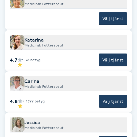
Medicinsk Fotterapeut
Brynformning
Välj tjänst
Brynfärgning
Katarina
Brynplockning
Medicinsk Fotterapeut
4.7
Välj tjänst
76
betyg
Bröllopsuppsättning
C
Carina
Celluliter
Medicinsk Fotterapeut
4.8
Välj tjänst
1399
betyg
Coachning
Color correction
Jessica
Medicinsk Fotterapeut