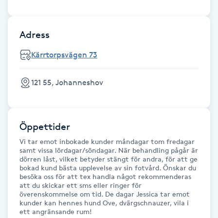
Fransk manikyr
Adress
Fransrengöring
Kärrtorpsvägen 73
Frekvensterapi
121 55, Johanneshov
Friskvård
Friskvårdsmassage
Öppettider
Vi tar emot inbokade kunder måndagar tom fredagar
Frisör
samt vissa lördagar/söndagar. När behandling pågår är
dörren låst, vilket betyder stängt för andra, för att ge
bokad kund bästa upplevelse av sin fotvård. Önskar du
Funktionsanalys
besöka oss för att tex handla något rekommenderas
att du skickar ett sms eller ringer för
överenskommelse om tid. De dagar Jessica tar emot
Färgning
kunder kan hennes hund Ove, dvärgschnauzer, vila i
ett angränsande rum!