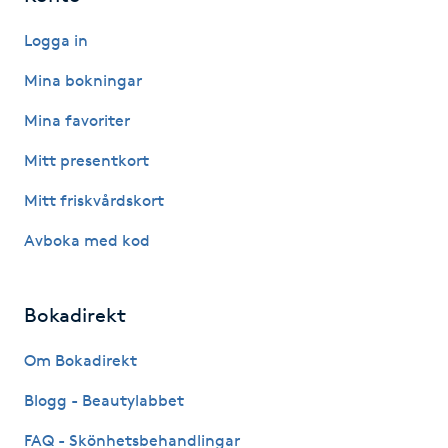
Hot Stone Massage
Logga in
Hot yoga
Mina bokningar
Mina favoriter
Hudföryngring
Mitt presentkort
Huduppstramning
Mitt friskvårdskort
Hudvård
Avboka med kod
Hyaluronsyra
Bokadirekt
Hyperhidros
Om Bokadirekt
Blogg - Beautylabbet
Hypnos
FAQ - Skönhetsbehandlingar