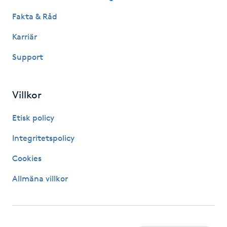
Hårborttagning
Fakta & Råd
Hårbottenbehandling
Karriär
Support
Hårförlängning
Hårvård
Villkor
Etisk policy
Hälsa
Integritetspolicy
Hälsprickor
Cookies
I
Allmäna villkor
Idrottsmassage
IPL