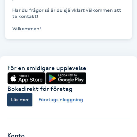
Har du frågor så är du självklart välkommen att 
Gua Sha-massage
ta kontakt! 

H
Välkommen!
Hatha Yoga
Headspa
För en smidigare upplevelse
Healing
Bokadirekt för företag
Herrklippning
Läs mer
Företagsinloggning
HIFU
Hollywood Peel
Konto