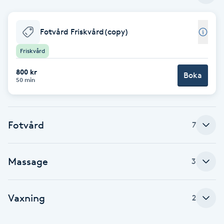
Babylights
Fotvård Friskvård(copy)
Balayage
Friskvård
800 kr
Bambumassage
Boka
50 min
Barber
Fotvård
7
Barnklippning
BIAB
Massage
3
Blowout
Vaxning
2
Bottenfärg