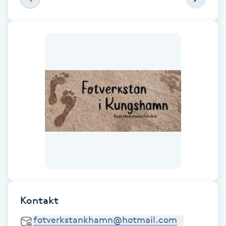
F
Face framing
Faceliftmassage
Fet hårbotten
Fettreducering
Fibromassage
Fillers
Kontakt
Fotmassage