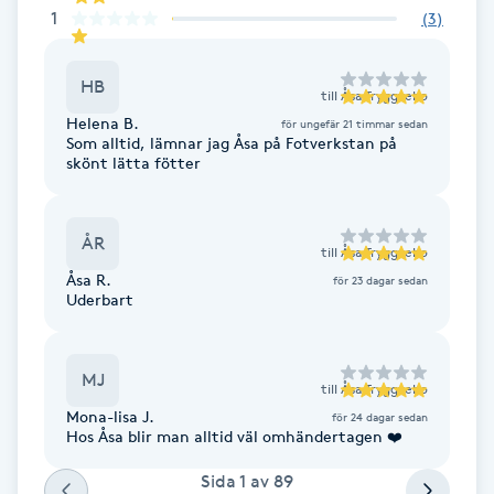
Cryoterapi
1
(
3
)
D
HB
Damklippning
till
Åsa Tryggvebo
Helena B.
för ungefär 21 timmar sedan
Som alltid, lämnar jag Åsa på Fotverkstan på
Dermapen
skönt lätta fötter
Diamantslipning
ÅR
E
till
Åsa Tryggvebo
Åsa R.
för 23 dagar sedan
Uderbart
Enzympeeling
Extensions
MJ
till
Åsa Tryggvebo
Mona-lisa J.
för 24 dagar sedan
Extensions borttagning
Hos Åsa blir man alltid väl omhändertagen ❤️
Sida
1
av
89
Eyeliner-tatuering