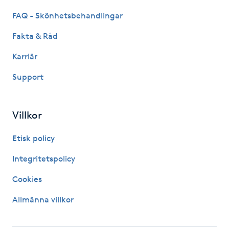
Hot Stone Massage
FAQ - Skönhetsbehandlingar
Hot yoga
Fakta & Råd
Karriär
Hudföryngring
Support
Huduppstramning
Villkor
Hudvård
Etisk policy
Hyaluronsyra
Integritetspolicy
Hyperhidros
Cookies
Allmänna villkor
Hypnos