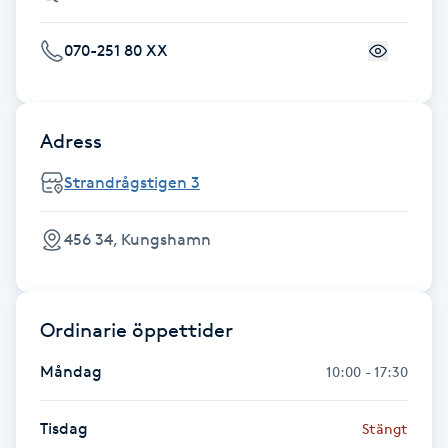
Fotsvamp
070-251 80 XX
Fotvård
Fransar
Adress
Strandrågstigen 3
Fransborttagning
456 34, Kungshamn
Fransfärgning
Fransförlängning
Ordinarie öppettider
Fransförlängning Megavolym
Måndag
10:00 - 17:30
Fransförlängning Volym
Tisdag
Stängt