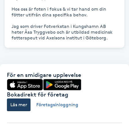
Föning
Hos oss är foten i fokus & vi tar hand om din 
fötter utifrån dina specifika behov.

G
Jag som driver Fotverkstan i Kungshamn AB 
Gel naglar
heter Åsa Tryggvebo och är utbildad medicinsk 
fotterapeut vid Axelsons institut i Göteborg.
Gelenaglar
Gellack
För en smidigare upplevelse
Gellack med förstärkning
Gravidmassage
Bokadirekt för företag
Läs mer
Företagsinloggning
Gravidyoga
Gruppträning