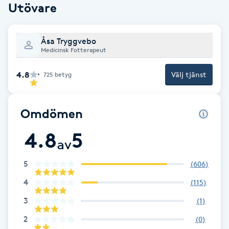
Utövare
Brynformning
Åsa Tryggvebo
Brynfärgning
Medicinsk Fotterapeut
4.8
Välj tjänst
725
betyg
Brynplockning
Bröllopsuppsättning
Omdömen
C
4.8
5
av
Celluliter
5
(
606
)
Coachning
4
(
115
)
3
(
1
)
Color correction
2
(
0
)