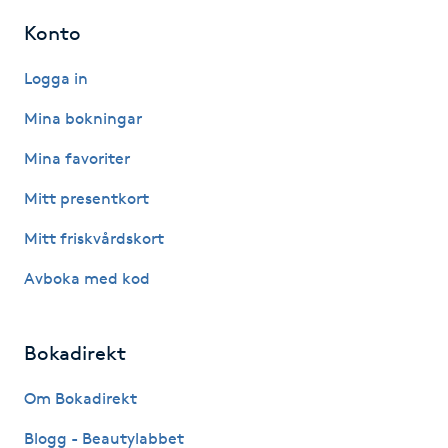
Konto
Gua Sha-massage
H
Logga in
Mina bokningar
Hatha Yoga
Mina favoriter
Headspa
Mitt presentkort
Healing
Mitt friskvårdskort
Avboka med kod
Herrklippning
HIFU
Bokadirekt
Om Bokadirekt
Hollywood Peel
Blogg - Beautylabbet