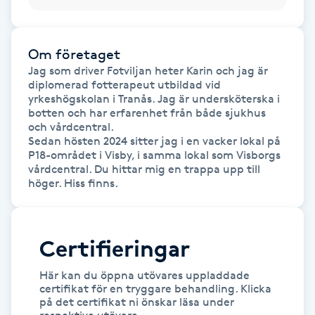
Föning
G
Om företaget
Gel naglar
Jag som driver Fotviljan heter Karin och jag är 
diplomerad fotterapeut utbildad vid 
yrkeshögskolan i Tranås. Jag är undersköterska i 
Gelenaglar
botten och har erfarenhet från både sjukhus 
och vårdcentral.

Sedan hösten 2024 sitter jag i en vacker lokal på 
Gellack
P18-området i Visby, i samma lokal som Visborgs 
vårdcentral. Du hittar mig en trappa upp till 
Gellack med förstärkning
Gravidmassage
Certifieringar
Gravidyoga
Här kan du öppna utövares uppladdade
certifikat för en tryggare behandling. Klicka
på det certifikat ni önskar läsa under
Gruppträning