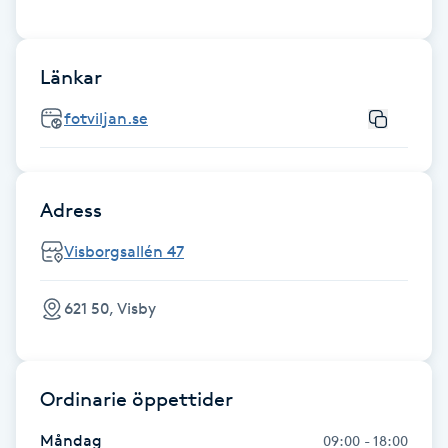
Fotsvamp
Länkar
Fotvård
fotviljan.se
Fransar
Fransborttagning
Adress
Fransfärgning
Visborgsallén 47
Fransförlängning
621 50, Visby
Fransförlängning Megavolym
Ordinarie öppettider
Fransförlängning Volym
Måndag
09:00 - 18:00