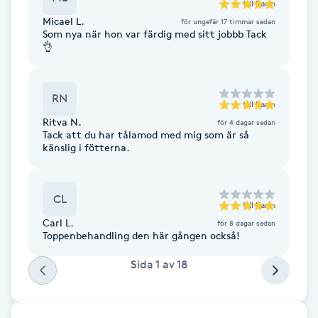
Cryoterapi
till
Karin
Micael L.
för ungefär 17 timmar sedan
D
Som nya när hon var färdig med sitt jobbb Tack
👌
Damklippning
RN
Dermapen
till
Karin
Ritva N.
för 4 dagar sedan
Tack att du har tålamod med mig som är så
Diamantslipning
känslig i fötterna.
E
Enzympeeling
CL
till
Karin
Carl L.
för 8 dagar sedan
Extensions
Toppenbehandling den här gången också!
Sida
1
av
18
Extensions borttagning
Eyeliner-tatuering