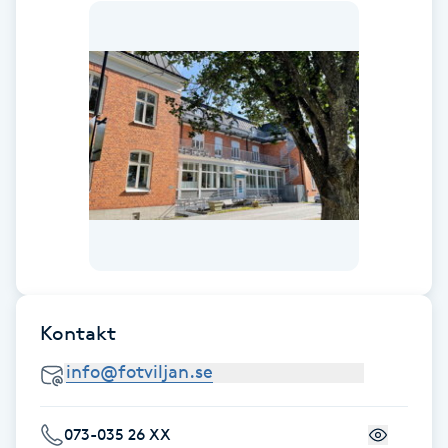
F
Face framing
Faceliftmassage
Fet hårbotten
Fettreducering
Fibromassage
Kontakt
Fillers
Fotmassage
073-035 26 XX