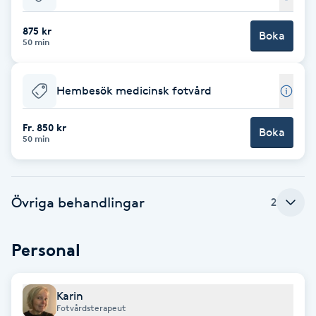
Babylights
875 kr
Boka
50 min
Balayage
Hembesök medicinsk fotvård
Bambumassage
Fr. 850 kr
Boka
50 min
Barber
Barnklippning
Övriga behandlingar
2
BIAB
Personal
Blowout
Karin
Bottenfärg
Fotvårdsterapeut