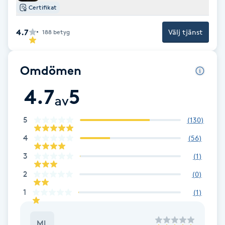
Certifikat
Brynformning
4.7
Välj tjänst
188
betyg
Brynfärgning
Omdömen
Brynplockning
4.7
5
av
Bröllopsuppsättning
C
5
(
130
)
4
(
56
)
Celluliter
3
(
1
)
Coachning
2
(
0
)
1
(
1
)
Color correction
ML