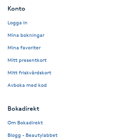
Hot Stone Massage
Konto
Hot yoga
Logga in
Mina bokningar
Hudföryngring
Mina favoriter
Huduppstramning
Mitt presentkort
Mitt friskvårdskort
Hudvård
Avboka med kod
Hyaluronsyra
Bokadirekt
Hyperhidros
Om Bokadirekt
Hypnos
Blogg - Beautylabbet