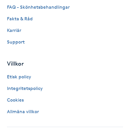
Hårborttagning
FAQ - Skönhetsbehandlingar
Fakta & Råd
Hårbottenbehandling
Karriär
Hårförlängning
Support
Hårvård
Villkor
Hälsa
Etisk policy
Hälsprickor
Integritetspolicy
I
Cookies
Idrottsmassage
Allmäna villkor
IPL