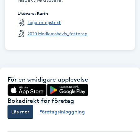
respektive utövare.
Utövare
:
Karin
Gua Sha-massage
Logo-m-epstext
H
2020 Medlemsbevis_fotterap
Hatha Yoga
Headspa
Healing
För en smidigare upplevelse
Herrklippning
Bokadirekt för företag
HIFU
Läs mer
Företagsinloggning
Hollywood Peel