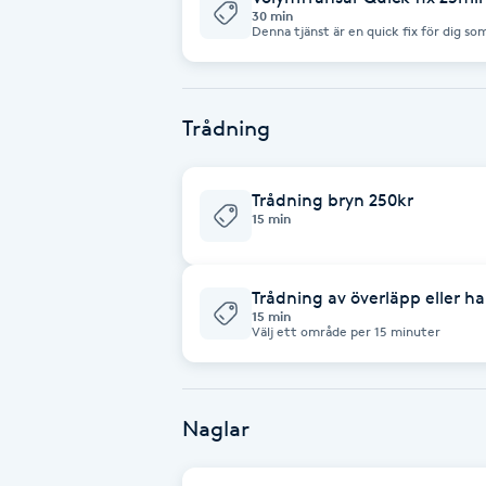
Cryoterapi
30 min
Denna tjänst är en quick fix för dig som
D
lite snabbt. Denna behandling kan ej bo
har mindre fransar än 15 knippen per ö
Damklippning
Trådning
Dermapen
Trådning bryn 250kr
15 min
Diamantslipning
E
Trådning av överläpp eller h
Enzympeeling
15 min
Välj ett område per 15 minuter
Extensions
Naglar
Extensions borttagning