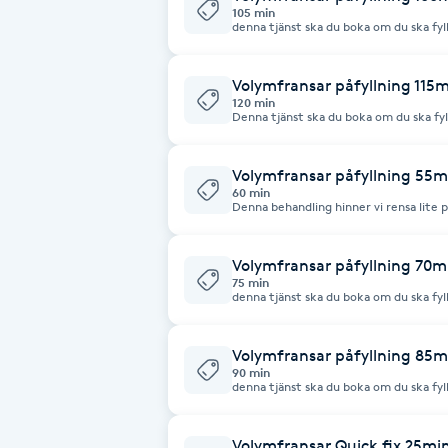
105 min
denna tjänst ska du boka om du ska fylla på med fra
fransar per öga vid återbesök
Brynformning
Volymfransar påfyllning 115
Brynfärgning
120 min
Denna tjänst ska du boka om du ska fylla
fylligt resultat. Om du bokar denna tjänst och har mindre än 15 fransar per
öga så kommer det räknas som nytt 
Brynplockning
Volymfransar påfyllning 55m
60 min
Denna behandling hinner vi rensa lite på
Bröllopsuppsättning
rekommenderar kunder som går ofta so
boka denna behandling. om man vill ha e
C
volymknippen per öga.
Volymfransar påfyllning 70m
75 min
Celluliter
denna tjänst ska du boka om du ska fylla på med fransar Du 
öga vid återbesök
Coachning
Volymfransar påfyllning 85m
90 min
denna tjänst ska du boka om du ska fylla på med fransar Du 
öga vid återbesök
Color correction
Volymfransar Quick fix 25mi