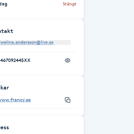
dag
Stängt
ntakt
+467092445XX
kar
www.francy.se
ess