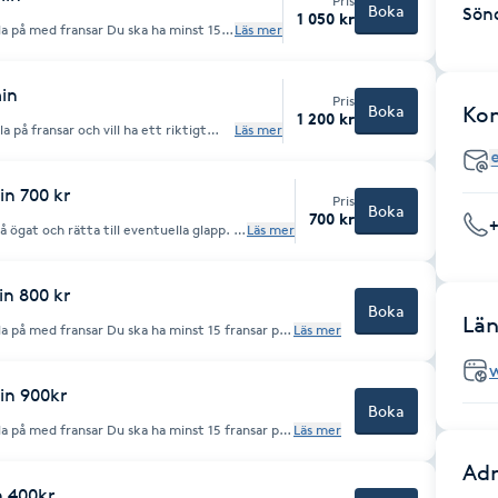
Pris
Boka
Sön
1 050 kr
nsar Du ska ha minst 15
Läs mer
min
Pris
Boka
Ko
1 200 kr
 på fransar och vill ha ett riktigt
Läs mer
set och kommer kosta dig 1400kr
in 700 kr
Pris
Boka
700 kr
 ögat och rätta till eventuella glapp. Vi
Läs mer
m varje vecka eller varannan vecka att
tt fylligt resultat. Minst 15
in 800 kr
Boka
Län
ska ha minst 15 fransar per
Läs mer
in 900kr
Boka
ska ha minst 15 fransar per
Läs mer
Adr
n 400kr