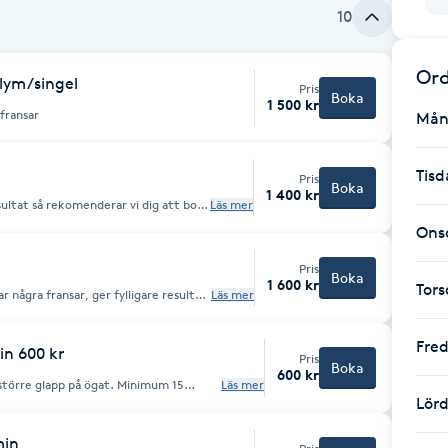
10
Ord
olym/singel
Pris
Boka
1 500 kr
 fransar
Mån
Tisd
Pris
Boka
1 400 kr
esultat så rekomenderar vi dig att boka
Läs mer
 40-55min efter Att tänka på
Ons
Pris
Boka
1 600 kr
Tor
 några fransar, ger fylligare resultat
Läs mer
 i ögat under behandlingen
Fre
in 600 kr
Pris
Boka
600 kr
 större glapp på ögat. Minimum 15
Läs mer
Lör
min