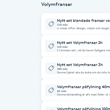
Volymfransar
Babylights
Nytt set blandade fransar v
Balayage
120 min
vi mixar efter design, volym och singel
Bambumassage
Nytt set Volymfransar 2h
120 min
2 timmars set, vill du ha en fylligare r
Barber
vår 3 timmars set eller boka ett återbesök på
innan behandlingen: Kom osminkad, inga krämer runt ögat. Inga linser i ögat
under behandlingen
Nytt set Volymfransar 3h
Barnklippning
180 min
Denna tjänst ska du boka om du inte har
än 2timmars set Att tänka på innan behandlingen: Kom osminkad, inga
BIAB
krämer runt ögat. Inga linser
Volymfransar påfyllning 40m
45 min
Blowout
Denna behandling är att man fyller ut
volymknippen per öga.
Bottenfärg
Volymfransar påfyllning 100