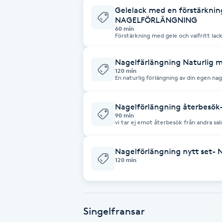
Gelelack med en förstärkning
Fotsvamp
NAGELFÖRLÄNGNING
60 min
Förstärkning med gele och valfritt lack
Fotvård
nagelförlängning.)
Nagelfärlängning Naturlig med
Fransar
120 min
En naturlig förlängning av din egen nage
och glitter. (valfritt)
Fransborttagning
Nagelförlängning återbesök-
90 min
vi tar ej emot återbesök från andra sal
Fransfärgning
Nagelförlängning nytt set- N
Fransförlängning
120 min
Fransförlängning Megavolym
Fransförlängning Volym
Singelfransar