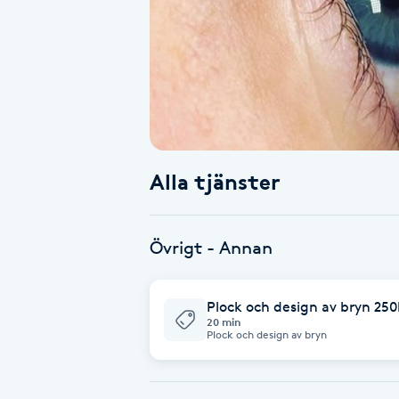
Alternativmedicin
Andningsmassage
Ansiktslyft utan kirurgi
Aromamassage
Alla tjänster
Ashtanga Yoga
Övrigt - Annan
Ayurveda
Plock och design av bryn 250
Ayurvedisk Massage
20 min
Plock och design av bryn
Ansiktsbehandling djuprengörande
B