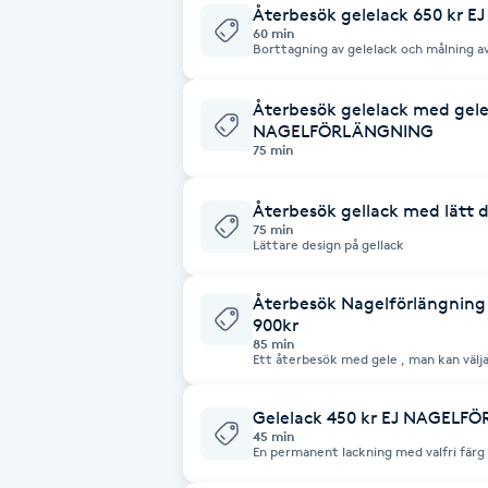
Eyeliner-tatuering
Återbesök gelelack 650 kr
60 min
F
Borttagning av gelelack och målning av
salong tar vi inte emot er utan att ni h
Face framing
Återbesök gelelack med gele
NAGELFÖRLÄNGNING
75 min
Faceliftmassage
Återbesök gellack med lät
Fet hårbotten
75 min
Lättare design på gellack
Fettreducering
Återbesök Nagelförlängning Na
900kr
Fibromassage
85 min
Ett återbesök med gele , man kan välja va
Fillers
Gelelack 450 kr EJ NAGEL
45 min
En permanent lackning med valfri färg s
Fotmassage