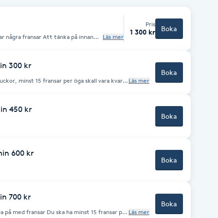
Pris
Boka
1 300 kr
ar Att tänka på innan
Läs mer
in 300 kr
Boka
 luckor, minst 15 fransar per öga skall vara kvar.
Läs mer
kar denna behandling om man har gått till
 ta längre tid.)
in 450 kr
Boka
min 600 kr
Boka
in 700 kr
Boka
ska ha minst 15 fransar per
Läs mer