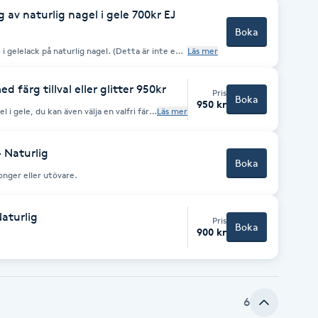
 av naturlig nagel i gele 700kr EJ
Boka
 i gelelack på naturlig nagel. (Detta är inte en
Läs mer
 färg tillval eller glitter 950kr
Pris
Boka
950 kr
l i gele, du kan även välja en valfri färg
Läs mer
 Naturlig
Boka
onger eller utövare.
aturlig
Pris
Boka
900 kr
6