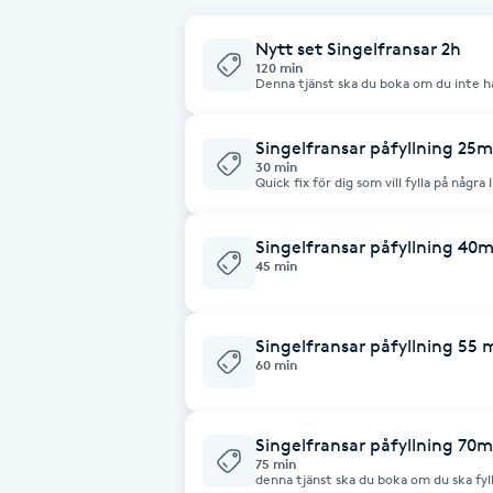
Fransk manikyr
Nytt set Singelfransar 2h
120 min
Denna tjänst ska du boka om du inte har några frans
Fransrengöring
behandlingen: Kom osminkad, inga krämer runt ögat. Inga linser i ögonen
under behandlingen
Singelfransar påfyllning 25m
Frekvensterapi
30 min
Quick fix för dig som vill fylla på några
(Vi tar helst inte emot kunder som bo
någon annan fransstylist för det brukar
Friskvård
Singelfransar påfyllning 40m
45 min
Friskvårdsmassage
Frisör
Singelfransar påfyllning 55 
60 min
Funktionsanalys
Singelfransar påfyllning 70m
Färgning
75 min
denna tjänst ska du boka om du ska fylla på med fransar Du 