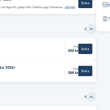
Boka
 vill laga ett glapp eller fräscha upp fransarna
Läs mer
kas om man varit hos annan frans stylist eller
ga.
7
2
Pris
Boka
250 kr
aka 300kr
Pris
Boka
300 kr
9