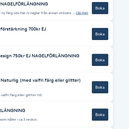
 EJ NAGELFÖRLÄNGNING
Boka
 ny färg obs Har ni naglar från annan utövare /
Läs mer
ar hört av er innan och vi har tittat på naglar .
förstärkning 700kr EJ
Boka
t design 750kr EJ NAGELFÖRLÄNGNING
Boka
turlig (med valfri färg eller glitter)
Boka
lfri färg eller glitter till.
FÖRLÄNGNING
Boka
om håller i ca 3 veckor.