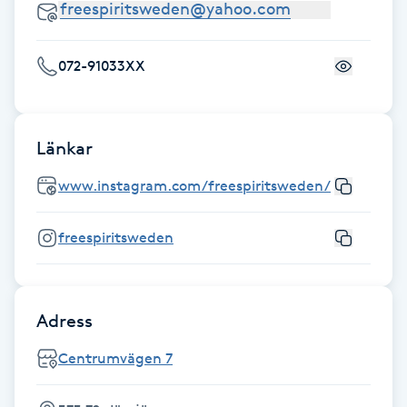
Hot Stone Massage
Hot yoga
072-91033XX
Hudföryngring
Länkar
Huduppstramning
www.instagram.com/freespiritsweden/
Hudvård
freespiritsweden
Hyaluronsyra
Hyperhidros
Adress
Centrumvägen 7
Hypnos