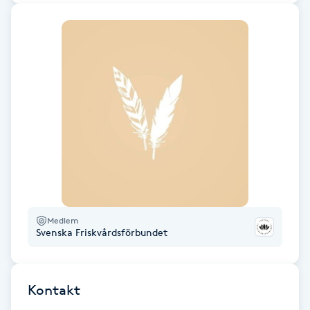
Gua Sha-massage
H
Hatha Yoga
Headspa
Healing
Herrklippning
Medlem
Svenska Friskvårdsförbundet
HIFU
Hollywood Peel
Kontakt