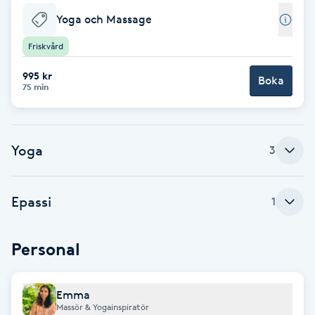
Fotsvamp
Yoga och Massage
Friskvård
Fotvård
995 kr
Boka
75 min
Fransar
Fransborttagning
Yoga
3
Fransfärgning
Epassi
1
Fransförlängning
Personal
Fransförlängning Megavolym
Fransförlängning Volym
Emma
Massör & Yogainspiratör