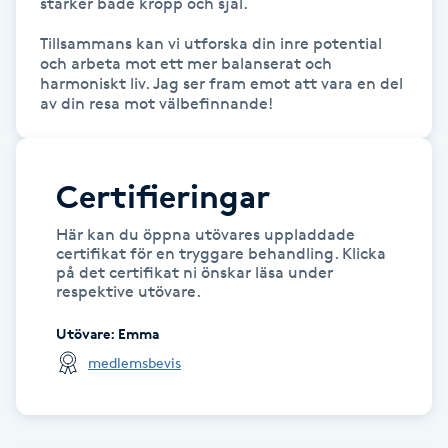
stärker både kropp och själ. 

Kinesiologi
Tillsammans kan vi utforska din inre potential 
och arbeta mot ett mer balanserat och 
harmoniskt liv. Jag ser fram emot att vara en del 
Kinesisk medicin
av din resa mot välbefinnande!
Kiropraktik
Certifieringar
Klangmassage
Här kan du öppna utövares uppladdade
Klippning
certifikat för en tryggare behandling. Klicka
på det certifikat ni önskar läsa under
respektive utövare.
Klippning & Slingor
Utövare
:
Emma
medlemsbevis
Klippning ungdom
Koppningsmassage