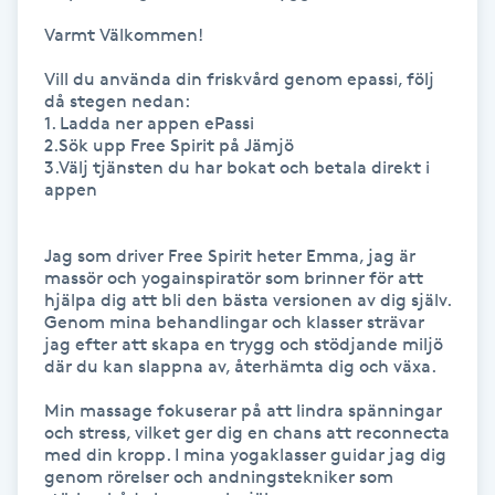
Varmt Välkommen!

IPL hårborttagning
Vill du använda din friskvård genom epassi, följ 
då stegen nedan:

IR-massage
1. Ladda ner appen ePassi

J
2.Sök upp Free Spirit på Jämjö

3.Välj tjänsten du har bokat och betala direkt i 
appen 

Japansk massage
K
Jag som driver Free Spirit heter Emma, jag är 
massör och yogainspiratör som brinner för att 
K18
hjälpa dig att bli den bästa versionen av dig själv. 
Genom mina behandlingar och klasser strävar 
Katun fransar
jag efter att skapa en trygg och stödjande miljö 
där du kan slappna av, återhämta dig och växa. 

Kemisk peeling
Min massage fokuserar på att lindra spänningar 
och stress, vilket ger dig en chans att reconnecta 
med din kropp. I mina yogaklasser guidar jag dig 
Keratinbehandling
genom rörelser och andningstekniker som 