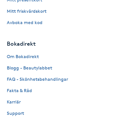
Mitt friskvårdskort
LED-ljusterapi
Avboka med kod
Liktornar
Bokadirekt
LPG
Om Bokadirekt
LPG-behandling
Blogg - Beautylabbet
LPG-massage
FAQ - Skönhetsbehandlingar
Fakta & Råd
Luggklippning
Karriär
Lymfmassage
Support
Läpptatuering