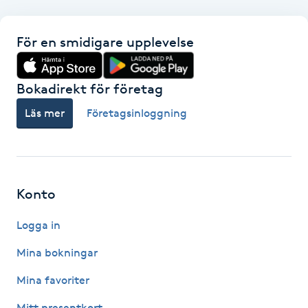
Kosmetisk tatuering
För en smidigare upplevelse
Kostrådgivning
Bokadirekt för företag
Kroppsinpackning
Läs mer
Företagsinloggning
Kroppspeeling
Käkledsbehandling
Konto
Kärlbehandling
Logga in
L
Mina bokningar
Laserbehandling
Mina favoriter
Lashlift Keratin
Mitt presentkort