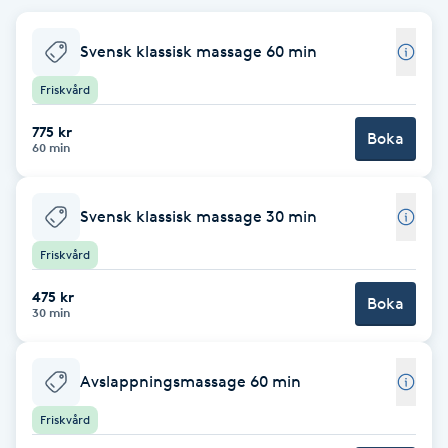
Brynformning
Svensk klassisk massage 60 min
Friskvård
Brynfärgning
775 kr
Boka
Brynplockning
60 min
Bröllopsuppsättning
Svensk klassisk massage 30 min
C
Friskvård
Celluliter
475 kr
Boka
30 min
Coachning
Avslappningsmassage 60 min
Color correction
Friskvård