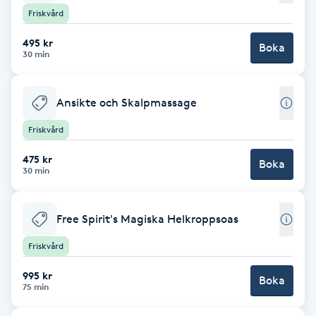
Friskvård
F
495 kr
Boka
Face framing
30 min
Faceliftmassage
Ansikte och Skalpmassage
Friskvård
Fet hårbotten
475 kr
Boka
30 min
Fettreducering
Fibromassage
Free Spirit's Magiska Helkroppsoas
Friskvård
Fillers
995 kr
Boka
75 min
Fotmassage