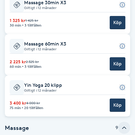
Massage 30min X3
Giltigt i 12 månader
Babylights
1 325 kr
1 425 kr
Köp
30 min
3 tillfällen
Balayage
Massage 60min X3
Bambumassage
Giltigt i 12 månader
Barber
2 225 kr
2 325 kr
Köp
60 min
3 tillfällen
Barnklippning
Yin Yoga 20 klipp
Giltigt i 12 månader
BIAB
3 400 kr
4 000 kr
Köp
75 min
20 tillfällen
Blowout
Massage
9
Bottenfärg