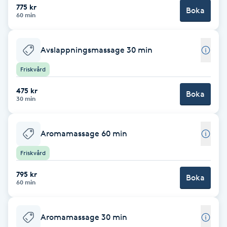
Cryoterapi
775 kr
Boka
60 min
D
Damklippning
Avslappningsmassage 30 min
Friskvård
Dermapen
475 kr
Boka
Diamantslipning
30 min
E
Aromamassage 60 min
Enzympeeling
Friskvård
Extensions
795 kr
Boka
60 min
Extensions borttagning
Aromamassage 30 min
Eyeliner-tatuering