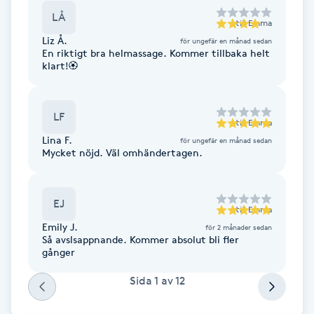
Föning
LÅ
till
Emma
G
Liz Å.
för ungefär en månad sedan
En riktigt bra helmassage. Kommer tillbaka helt
klart!🏵️
Gel naglar
Gelenaglar
LF
till
Emma
Lina F.
för ungefär en månad sedan
Gellack
Mycket nöjd. Väl omhändertagen.
Gellack med förstärkning
EJ
till
Emma
Gravidmassage
Emily J.
för 2 månader sedan
Så avslsappnande. Kommer absolut bli fler
gånger
Gravidyoga
Sida
1
av
12
Gruppträning