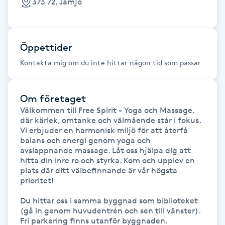
373 72, Jämjö
Hårborttagning
Hårbottenbehandling
Öppettider
Hårförlängning
Kontakta mig om du inte hittar någon tid som passar
Hårvård
Om företaget
Välkommen till Free Spirit - Yoga och Massage, 
Hälsa
där kärlek, omtanke och välmående står i fokus. 
Vi erbjuder en harmonisk miljö för att återfå 
balans och energi genom yoga och 
Hälsprickor
avslappnande massage. Låt oss hjälpa dig att 
hitta din inre ro och styrka. Kom och upplev en 
I
plats där ditt välbefinnande är vår högsta 
prioritet!

Idrottsmassage
Du hittar oss i samma byggnad som biblioteket 
(gå in genom huvudentrén och sen till vänster). 
IPL
Fri parkering finns utanför byggnaden. 
