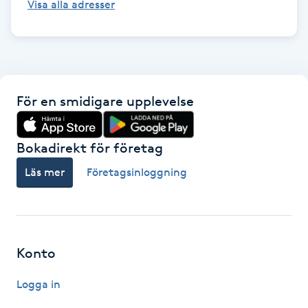
Visa alla adresser
Kinesiologi
Kinesisk medicin
Kiropraktik
För en smidigare upplevelse
Klangmassage
Bokadirekt för företag
Läs mer
Företagsinloggning
Klippning
Klippning & Slingor
Klippning ungdom
Konto
Logga in
Koppningsmassage