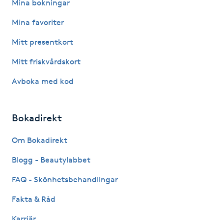
Mina bokningar
Kosmetisk tatuering
Mina favoriter
Kostrådgivning
Mitt presentkort
Mitt friskvårdskort
Kroppsinpackning
Avboka med kod
Kroppspeeling
Bokadirekt
Käkledsbehandling
Om Bokadirekt
Kärlbehandling
Blogg - Beautylabbet
L
FAQ - Skönhetsbehandlingar
Laserbehandling
Fakta & Råd
Lashlift Keratin
Karriär