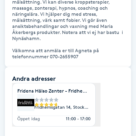
målsättning. Vi kan diverse kroppsterapier, 
massage, zonterapi, hypnos, coaching och 
IPL hårborttagning
näringslära. Vi hjälper dig med stress, 
målsättning, värk samt fobier. Vi gör även 
ansiktsbehandlingar och vaxning med Maria 
IR-massage
Åkerbergs produkter. Notera att vi ej har bastu  i 
J
Nynäshamn. 

Välkomna att anmäla er till Agneta på 
Japansk massage
telefonnummer 070-2655907
K
K18
Andra adresser
Fridens Hälso Zenter - Fridhemsplan
Katun fransar
Fridhemsgatan 14, Stockholm
Kemisk peeling
Öppet idag
11:00 - 17:00
Keratinbehandling