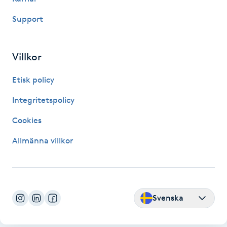
Support
LED-ljusterapi
Liktornar
Villkor
Etisk policy
LPG
Integritetspolicy
LPG-behandling
Cookies
LPG-massage
Allmänna villkor
Luggklippning
Lymfmassage
Svenska
Läpptatuering