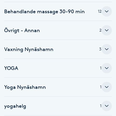
F
Behandlande massage 30-90 min
12
Face framing
Övrigt - Annan
2
Faceliftmassage
Vaxning Nynäshamn
Fet hårbotten
3
Fettreducering
YOGA
1
Fibromassage
Yoga Nynäshamn
1
Fillers
yogahelg
1
Fotmassage