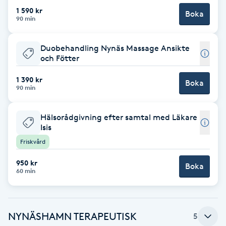
1 590 kr
Boka
Brynformning
90 min
Brynfärgning
Duobehandling Nynäs Massage Ansikte
och Fötter
Brynplockning
1 390 kr
Boka
90 min
Bröllopsuppsättning
Hälsorådgivning efter samtal med Läkare
C
Isis
Friskvård
Celluliter
950 kr
Boka
Coachning
60 min
Color correction
NYNÄSHAMN TERAPEUTISK
5