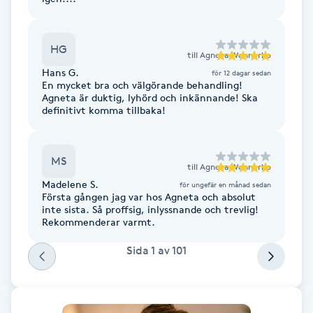
Föning
G
HG
till
Agneta Wennerbo
Gel naglar
Hans G.
för 12 dagar sedan
En mycket bra och välgörande behandling!
Agneta är duktig, lyhörd och inkännande! Ska
Gelenaglar
definitivt komma tillbaka!
Gellack
MS
till
Agneta Wennerbo
Madelene S.
för ungefär en månad sedan
Gellack med förstärkning
Första gången jag var hos Agneta och absolut
inte sista. Så proffsig, inlyssnande och trevlig!
Rekommenderar varmt.
Gravidmassage
Sida
1
av
101
Gravidyoga
Gruppträning