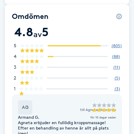
Fransk manikyr
Omdömen
Fransrengöring
4.8
5
av
Frekvensterapi
5
(
805
)
Friskvård
4
(
88
)
3
(
11
)
Friskvårdsmassage
2
(
5
)
1
(
3
)
Frisör
Funktionsanalys
AG
till
Agneta Wennerbo
Armand G.
för 10 dagar sedan
Agneta erbjuder en fullödig kroppsmassage!
Färgning
Efter en behandling av henne är allt på plats
igen!...