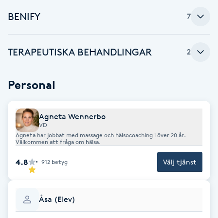
Fotsvamp
BENIFY
7
Fotvård
TERAPEUTISKA BEHANDLINGAR
2
Fransar
Personal
Fransborttagning
Agneta Wennerbo
Fransfärgning
VD
Agneta har jobbat med massage och hälsocoaching i över 20 år.
Välkommen att fråga om hälsa.
Fransförlängning
4.8
Välj tjänst
912
betyg
Fransförlängning Megavolym
Åsa (Elev)
Fransförlängning Volym