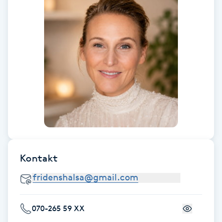
Gua Sha-massage
H
Hatha Yoga
Headspa
Healing
Herrklippning
Kontakt
HIFU
Hollywood Peel
070-265 59 XX