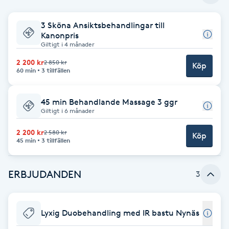
Babylights
3 Sköna Ansiktsbehandlingar till
Kanonpris
Giltigt i 4 månader
Balayage
2 200 kr
2 850 kr
Köp
60 min
3 tillfällen
Bambumassage
45 min Behandlande Massage 3 ggr
Barber
Giltigt i 6 månader
2 200 kr
Barnklippning
2 580 kr
Köp
45 min
3 tillfällen
BIAB
ERBJUDANDEN
3
Blowout
Lyxig Duobehandling med IR bastu Nynäs
Bottenfärg