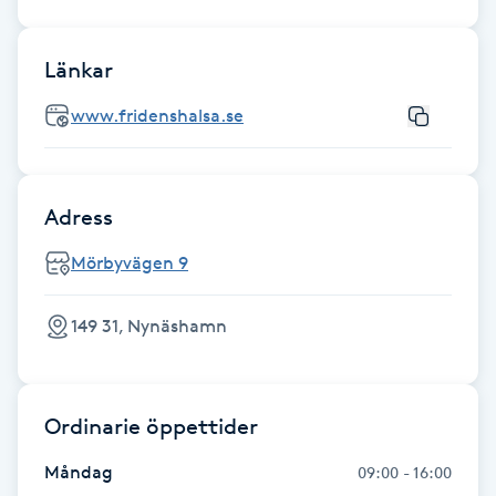
Hot Stone Massage
Länkar
Hot yoga
www.fridenshalsa.se
Hudföryngring
Huduppstramning
Adress
Hudvård
Mörbyvägen 9
Hyaluronsyra
149 31, Nynäshamn
Hyperhidros
Ordinarie öppettider
Hypnos
Måndag
09:00 - 16:00