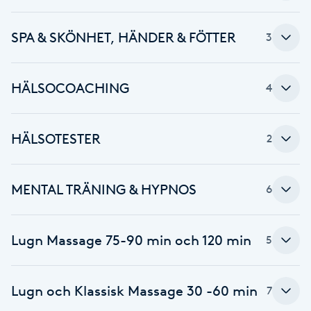
Cryoterapi
D
SPA & SKÖNHET, HÄNDER & FÖTTER
3
Damklippning
HÄLSOCOACHING
4
Dermapen
Diamantslipning
HÄLSOTESTER
2
E
MENTAL TRÄNING & HYPNOS
6
Enzympeeling
Extensions
Lugn Massage 75-90 min och 120 min
5
Extensions borttagning
Lugn och Klassisk Massage 30 -60 min
7
Eyeliner-tatuering