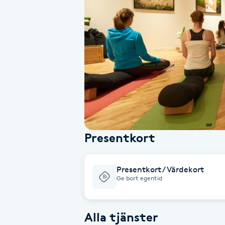
Alternativmedicin
Andningsmassage
Ansiktslyft utan kirurgi
Aromamassage
Ashtanga Yoga
Presentkort
Ayurveda
Presentkort / Värdekort
Ayurvedisk Massage
Ge bort egentid
Ansiktsbehandling djuprengörande
Alla tjänster
B