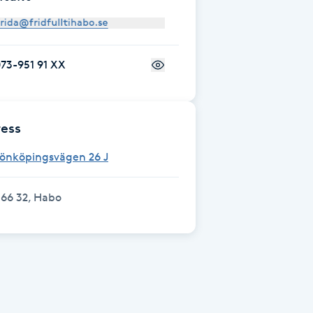
73-951 91 XX
ess
Jönköpingsvägen 26 J
66 32, Habo