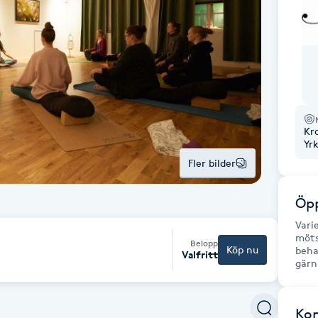
Kr
Yr
Fler bilder
Öpp
Vari
möts
Belopp
Köp nu
beha
Valfritt
gärn
Ko