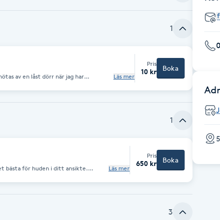
1
0
Pris
Boka
10 kr
mötas av en låst dörr när jag har
Läs mer
ighet att boka in en tid då jag kan hjälpa
Adr
kter och presentkort. När du gör
a villkor, men natrligtvis är den här
ingen avgift om du får förhinder.
1
5
Pris
Boka
650 kr
t bästa för huden i ditt ansikte.
Läs mer
fuktande hudvårdsprodukter från
 mest naturliga du kan tillsätta din
g method) bevaras din egen skyddande
tt löser fett". Produkterna har alltså
nehåller några tencider (löddrande
3
ed olja, återfukta med ansiktsvatten,