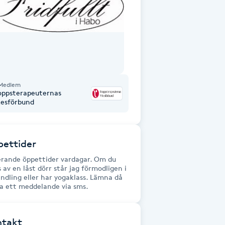
Medlem
oppsterapeuternas
kesförbund
ettider
erande öppettider vardagar. Om du
 av en låst dörr står jag förmodligen i
ndling eller har yogaklass. Lämna då
a ett meddelande via sms.
ntakt