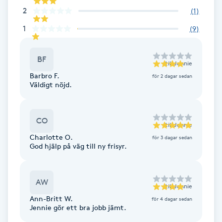
Fransk manikyr
2
(
1
)
1
(
9
)
Fransrengöring
BF
till
Jennie
Frekvensterapi
Barbro F.
för 2 dagar sedan
Väldigt nöjd.
Friskvård
CO
Friskvårdsmassage
till
Jennie
Charlotte O.
för 3 dagar sedan
God hjälp på väg till ny frisyr.
Frisör
Funktionsanalys
AW
till
Jennie
Ann-Britt W.
för 4 dagar sedan
Färgning
Jennie gör ett bra jobb jämt.