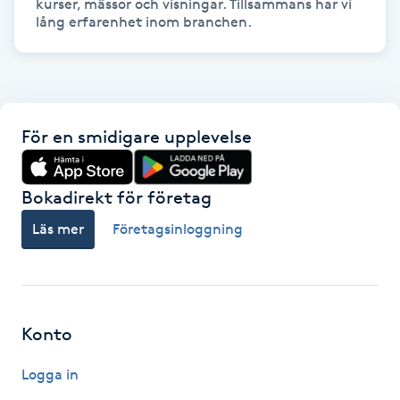
kurser, mässor och visningar. Tillsammans har vi 
lång erfarenhet inom branchen.
IPL hårborttagning
IR-massage
J
För en smidigare upplevelse
Japansk massage
K
Bokadirekt för företag
K18
Läs mer
Företagsinloggning
Katun fransar
Kemisk peeling
Konto
Logga in
Keratinbehandling