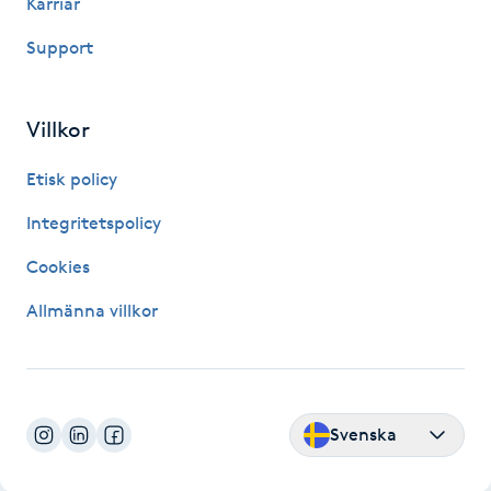
Karriär
Kosmetisk tatuering
Support
Kostrådgivning
Villkor
Kroppsinpackning
Etisk policy
Kroppspeeling
Integritetspolicy
Cookies
Käkledsbehandling
Allmänna villkor
Kärlbehandling
L
Laserbehandling
Svenska
Lashlift Keratin