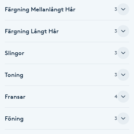
Cryoterapi
Färgning Mellanlångt Hår
3
D
Damklippning
Färgning Långt Hår
3
Dermapen
Slingor
3
Diamantslipning
E
Toning
3
Enzympeeling
Fransar
4
Extensions
Extensions borttagning
Föning
3
Eyeliner-tatuering