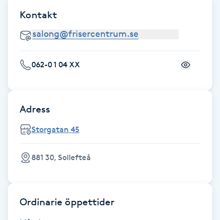
Kontakt
Gua Sha-massage
H
Hatha Yoga
062-0 1 04 XX
Headspa
Adress
Healing
Storgatan 45
Herrklippning
881 30, Sollefteå
HIFU
Hollywood Peel
Ordinarie öppettider