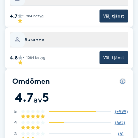
Fotsvamp
4.7
Välj tjänst
984
betyg
Fotvård
Susanne
Fransar
4.8
Välj tjänst
Fransborttagning
1084
betyg
Fransfärgning
Omdömen
Fransförlängning
4.7
5
av
Fransförlängning Megavolym
5
(
+999
)
4
(
662
)
Fransförlängning Volym
3
(
6
)