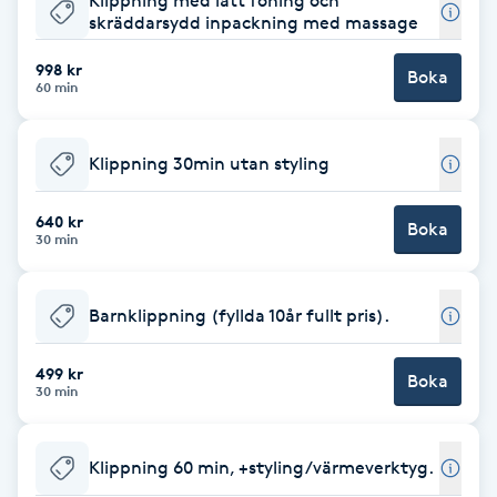
Klippning med lätt föning och
skräddarsydd inpackning med massage
Babylights
998 kr
Boka
60 min
Balayage
Klippning 30min utan styling
Bambumassage
640 kr
Barber
Boka
30 min
Barnklippning
Barnklippning (fyllda 10år fullt pris).
BIAB
499 kr
Boka
30 min
Blowout
Klippning 60 min, +styling/värmeverktyg.
Bottenfärg