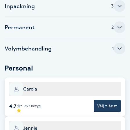
Inpackning
3
F
Face framing
Permanent
2
Faceliftmassage
Volymbehandling
1
Fet hårbotten
Personal
Fettreducering
Fibromassage
Carola
Fillers
4.7
Välj tjänst
697
betyg
Fotmassage
Jennie