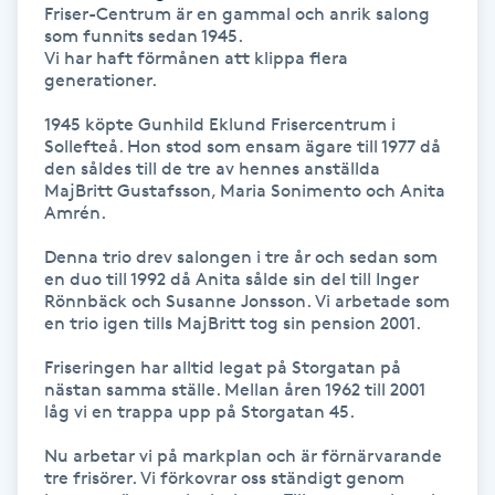
Hårborttagning
Friser-Centrum är en gammal och anrik salong 
som funnits sedan 1945.

Vi har haft förmånen att klippa flera 
Hårbottenbehandling
generationer.

1945 köpte Gunhild Eklund Frisercentrum i 
Hårförlängning
Sollefteå. Hon stod som ensam ägare till 1977 då 
den såldes till de tre av hennes anställda 
MajBritt Gustafsson, Maria Sonimento och Anita 
Hårvård
Amrén.

Denna trio drev salongen i tre år och sedan som 
Hälsa
en duo till 1992 då Anita sålde sin del till Inger 
Rönnbäck och Susanne Jonsson. Vi arbetade som 
Hälsprickor
en trio igen tills MajBritt tog sin pension 2001.

I
Friseringen har alltid legat på Storgatan på 
nästan samma ställe. Mellan åren 1962 till 2001 
Idrottsmassage
låg vi en trappa upp på Storgatan 45.

Nu arbetar vi på markplan och är förnärvarande 
IPL
tre frisörer. Vi förkovrar oss ständigt genom 