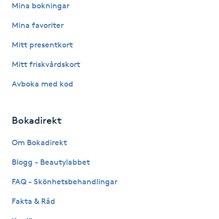
Mina bokningar
Kinesiologi
Mina favoriter
Kinesisk medicin
Mitt presentkort
Mitt friskvårdskort
Kiropraktik
Avboka med kod
Klangmassage
Bokadirekt
Klippning
Om Bokadirekt
Klippning & Slingor
Blogg - Beautylabbet
Klippning ungdom
FAQ - Skönhetsbehandlingar
Fakta & Råd
Koppningsmassage