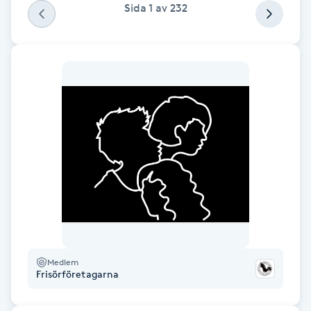
Sida
1
av
232
Föning
G
Gel naglar
Gelenaglar
Gellack
Gellack med förstärkning
Gravidmassage
Gravidyoga
Medlem
Frisörföretagarna
Gruppträning