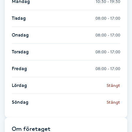
Måndag
10:30 - 19:30
Hot Stone Massage
Tisdag
08:00 - 17:00
Hot yoga
Onsdag
08:00 - 17:00
Hudföryngring
Torsdag
08:00 - 17:00
Huduppstramning
Fredag
08:00 - 17:00
Hudvård
Lördag
Stängt
Hyaluronsyra
Söndag
Stängt
Hyperhidros
Hypnos
Om företaget