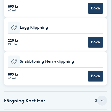
895 kr
Boka
Brynformning
60 min
Brynfärgning
Lugg Klippning
Brynplockning
220 kr
Boka
15 min
Bröllopsuppsättning
C
Snabbtoning Herr +klippning
Celluliter
895 kr
Boka
60 min
Coachning
Color correction
Färgning Kort Hår
3