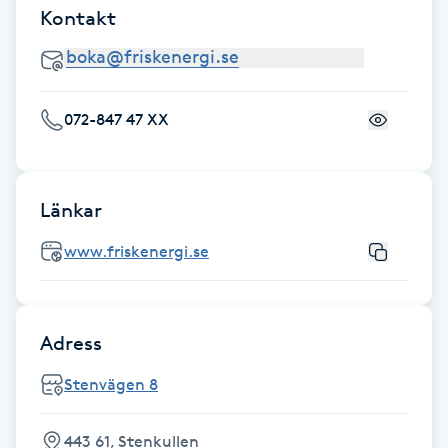
Kontakt
Fransk manikyr
Fransrengöring
072-847 47 XX
Frekvensterapi
Friskvård
Länkar
Friskvårdsmassage
www.friskenergi.se
Frisör
Adress
Funktionsanalys
Stenvägen 8
Färgning
443 61, Stenkullen