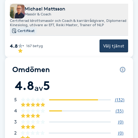
Cryoterapi
Michael Mattsson
D
Massör & Coach
Certifierad Idrottsmassör och Coach & karriärrådgivare, Diplomerad
Kinesiolog, utövare av EFT, Reiki Master, Trainer of NLP
Damklippning
Certifikat
Dermapen
4.8
Välj tjänst
167
betyg
Diamantslipning
Omdömen
E
4.8
5
Enzympeeling
av
5
(
132
)
Extensions
4
(
35
)
Extensions borttagning
3
(
0
)
2
(
0
)
Eyeliner-tatuering