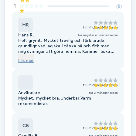
1
(
0
)
F
Face framing
HR
till
Michael Mattsson
Hans R.
för ungefär en månad sedan
Faceliftmassage
Helt grymt. Mycket trevlig och förklarade
grundligt vad jag skall tänka på och fick med
mig övningar att göra hemma. Kommer boka
igen
Fet hårbotten
Läs mer
Fettreducering
till
Michael Mattsson
Fibromassage
Användare
för 2 månader sedan
Mycket, mycket bra.Underbar.Varm
rekomenderar.
Fillers
Fotmassage
CB
till
Michael Mattsson
Camilla B.
för 2 månader sedan