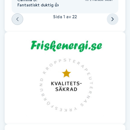
Fantastiskt duktig 👍
Fotsvamp
Sida
1
av
22
Fotvård
Fransar
Fransborttagning
Fransfärgning
Fransförlängning
Fransförlängning Megavolym
Fransförlängning Volym