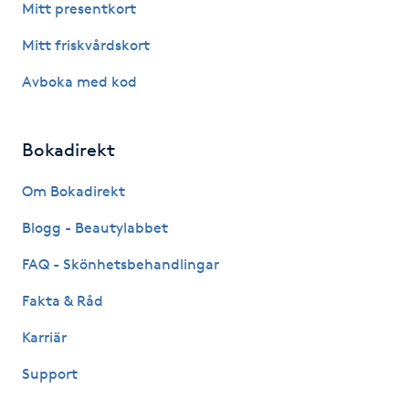
Mitt presentkort
IPL hårborttagning
Mitt friskvårdskort
Avboka med kod
IR-massage
J
Bokadirekt
Japansk massage
K
Om Bokadirekt
Blogg - Beautylabbet
K18
FAQ - Skönhetsbehandlingar
Katun fransar
Fakta & Råd
Kemisk peeling
Karriär
Support
Keratinbehandling