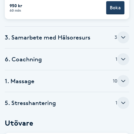
950 kr
Boka
Brynformning
60 min
Brynfärgning
3. Samarbete med Hälsoresurs
3
Brynplockning
6. Coachning
1
Bröllopsuppsättning
C
1. Massage
10
Celluliter
Coachning
5. Stresshantering
1
Color correction
Utövare