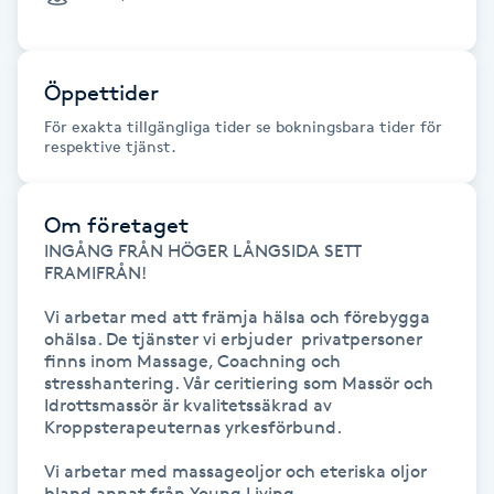
Föning
G
Öppettider
Gel naglar
För exakta tillgängliga tider se bokningsbara tider för
respektive tjänst.
Gelenaglar
Om företaget
Gellack
INGÅNG FRÅN HÖGER LÅNGSIDA SETT 
FRAMIFRÅN!

Gellack med förstärkning
Vi arbetar med att främja hälsa och förebygga 
ohälsa. De tjänster vi erbjuder  privatpersoner 
Gravidmassage
finns inom Massage, Coachning och 
stresshantering. Vår ceritiering som Massör och 
Idrottsmassör är kvalitetssäkrad av 
Gravidyoga
Kroppsterapeuternas yrkesförbund.

Vi arbetar med massageoljor och eteriska oljor 
Gruppträning
bland annat från Young Living.
