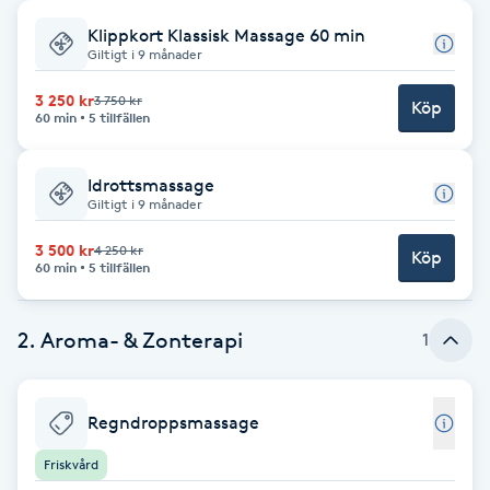
Klippkort Klassisk Massage 60 min
Babylights
Giltigt i 9 månader
Balayage
3 250 kr
3 750 kr
Köp
60 min
5 tillfällen
Bambumassage
Idrottsmassage
Giltigt i 9 månader
Barber
3 500 kr
4 250 kr
Köp
60 min
5 tillfällen
Barnklippning
2. Aroma- & Zonterapi
1
BIAB
Blowout
Regndroppsmassage
Friskvård
Bottenfärg