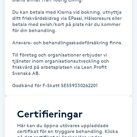
Du kan betala med Klarna vid bokning, utnyttja 
Gua Sha-massage
ditt friskvårdsbidrag via EPassi, Hälsoresurs eller 
H
betala med swish/kort på plats när du kommer 
för din behandling.

Hatha Yoga
Ansvars- och behandlingsskadeförsäkring finns.

Till företag och organisationer erbjuder vi 
Headspa
tjänster inom organisationsutveckling och 
friskvård på arbetsplatsen via Lean Profit 
Healing
Svenska AB.

Godkänd för F-Skatt SE559330262201
Herrklippning
HIFU
Certifieringar
Hollywood Peel
Här kan du öppna utövares uppladdade
certifikat för en tryggare behandling. Klicka