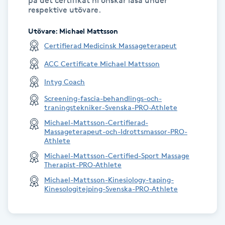
på det certifikat ni önskar läsa under
Hot Stone Massage
respektive utövare.
Utövare
:
Michael Mattsson
Hot yoga
Certifierad Medicinsk Massageterapeut
Hudföryngring
ACC Certificate Michael Mattsson
Intyg Coach
Huduppstramning
Screening-fascia-behandlings-och-
traningstekniker-Svenska-PRO-Athlete
Hudvård
Michael-Mattsson-Certifierad-
Massageterapeut-och-Idrottsmassor-PRO-
Athlete
Hyaluronsyra
Michael-Mattsson-Certified-Sport Massage
Therapist-PRO-Athlete
Hyperhidros
Michael-Mattsson-Kinesiology-taping-
Kinesologitejping-Svenska-PRO-Athlete
Hypnos