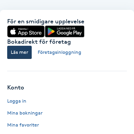
Hårborttagning
Hårbottenbehandling
För en smidigare upplevelse
Hårförlängning
Bokadirekt för företag
Läs mer
Företagsinloggning
Hårvård
Hälsa
Konto
Hälsprickor
I
Logga in
Idrottsmassage
Mina bokningar
Mina favoriter
IPL