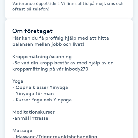
Varierande öppettider! Vi finns alltid på mejl, sms och
oftast på telefon!
Gua Sha-massage
H
Om företaget
Här kan du få proffsig hjälp med att hitta 
Hatha Yoga
balansen mellan jobb och livet!

Headspa
Kroppsmätning/scanning

-Se vad din kropp består av med hjälp av en   
kroppsmätning på vår Inbody270.

Healing
Yoga

- Öppna klasser Yinyoga 

Herrklippning
- Yinyoga för män

- Kurser Yoga och Yinyoga

HIFU
Meditationskurser

-anmäl intresse

Hollywood Peel
Massage

- Massage/Triggerpunktsbehandling
