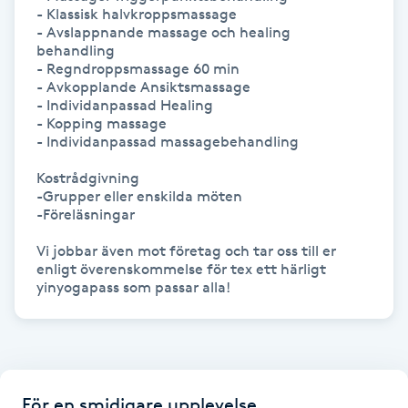
Hot Stone Massage
- Klassisk halvkroppsmassage 

- Avslappnande massage och healing 
behandling 

Hot yoga
- Regndroppsmassage 60 min

- Avkopplande Ansiktsmassage 

- Individanpassad Healing

Hudföryngring
- Kopping massage 

- Individanpassad massagebehandling 

Huduppstramning
Kostrådgivning

-Grupper eller enskilda möten

-Föreläsningar

Hudvård
Vi jobbar även mot företag och tar oss till er 
Hyaluronsyra
enligt överenskommelse för tex ett härligt 
yinyogapass som passar alla!
Hyperhidros
Hypnos
För en smidigare upplevelse