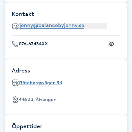
Föning
Kontakt
G
Gel naglar
076-63434XX
Gelenaglar
Gellack
Adress
Gellack med förstärkning
Göteborgsvägen 94
Gravidmassage
446 33, Älvängen
Gravidyoga
Öppettider
Gruppträning