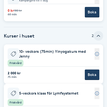
Kampanjpris till 11 aug
Babylights
0 kr
180 kr
Boka
60 min
Balayage
Kurser i huset
Bambumassage
2
Barber
10- veckors (75min) Yinyogakurs med
Jenny
Barnklippning
Friskvård
2 000 kr
Boka
BIAB
75 min
Blowout
5-veckors klass för Lymfsystemet
Bottenfärg
Friskvård