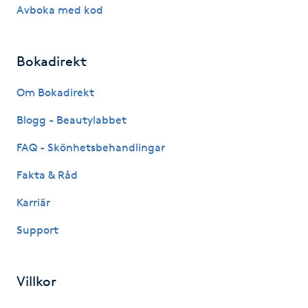
Avboka med kod
IPL hårborttagning
Bokadirekt
IR-massage
J
Om Bokadirekt
Japansk massage
Blogg - Beautylabbet
K
FAQ - Skönhetsbehandlingar
K18
Fakta & Råd
Karriär
Katun fransar
Support
Kemisk peeling
Villkor
Keratinbehandling