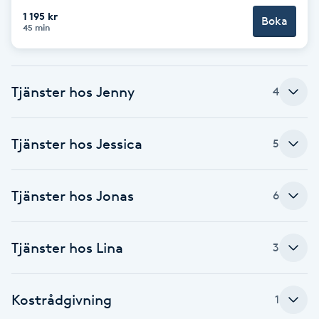
1 195 kr
Boka
Brynformning
45 min
Brynfärgning
Tjänster hos Jenny
4
Brynplockning
Tjänster hos Jessica
5
Bröllopsuppsättning
C
Tjänster hos Jonas
6
Celluliter
Coachning
Tjänster hos Lina
3
Color correction
Kostrådgivning
1