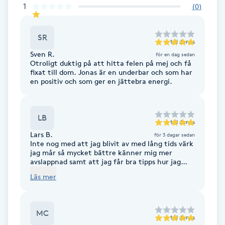
1
(
0
)
Fotsvamp
SR
Fotvård
till
Jonas
Sven R.
för en dag sedan
Otroligt duktig på att hitta felen på mej och få
Fransar
fixat till dom. Jonas är en underbar och som har
en positiv och som ger en jättebra energi.
Fransborttagning
LB
Fransfärgning
till
Jonas
Lars B.
för 3 dagar sedan
Inte nog med att jag blivit av med lång tids värk
Fransförlängning
jag mår så mycket bättre känner mig mer
avslappnad samt att jag får bra tipps hur jag
skall ta hand om min kropp träning mm. Grymt
Läs mer
Fransförlängning Megavolym
tack Jonas Rekonenderar varmt
Fransförlängning Volym
MC
till
Jonas