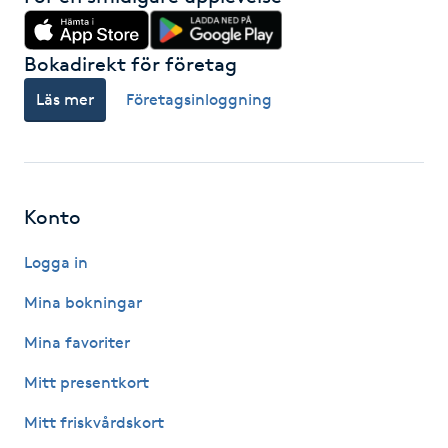
Hårborttagning
Bokadirekt för företag
Hårbottenbehandling
Läs mer
Företagsinloggning
Hårförlängning
Hårvård
Konto
Hälsa
Logga in
Hälsprickor
Mina bokningar
I
Mina favoriter
Idrottsmassage
Mitt presentkort
Mitt friskvårdskort
IPL