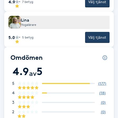
4.9
Välj tjänst
7
betyg
F
Face framing
Lina
Yogalärare
Faceliftmassage
5.0
Välj tjänst
5
betyg
Fet hårbotten
Omdömen
Fettreducering
4.9
5
av
Fibromassage
5
(
177
)
4
(
18
)
Fillers
3
(
0
)
Fotmassage
2
(
0
)