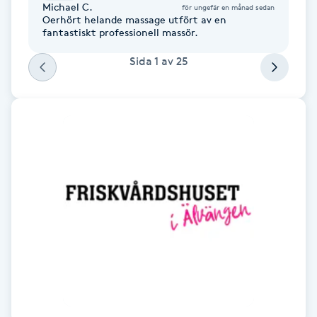
Michael C.
för ungefär en månad sedan
Fransk manikyr
Oerhört helande massage utfört av en
fantastiskt professionell massör.
Fransrengöring
Sida
1
av
25
Frekvensterapi
Friskvård
Friskvårdsmassage
Frisör
Funktionsanalys
Färgning