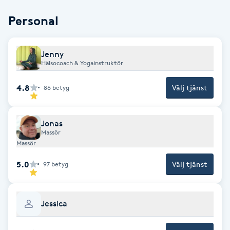
Cryoterapi
Personal
D
Damklippning
Jenny
Hälsocoach & Yogainstruktör
Dermapen
4.8
Välj tjänst
86
betyg
Diamantslipning
E
Jonas
Massör
Enzympeeling
Massör
5.0
Välj tjänst
97
betyg
Extensions
Extensions borttagning
Jessica
Eyeliner-tatuering