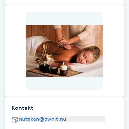
Fotsvamp
Fotvård
Fransar
Fransborttagning
Fransfärgning
Fransförlängning
Fransförlängning Megavolym
Kontakt
Fransförlängning Volym