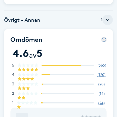
Cryoterapi
D
Övrigt - Annan
1
Damklippning
Dermapen
Omdömen
4.6
5
Diamantslipning
av
E
5
(
565
)
Enzympeeling
4
(
120
)
3
(
28
)
Extensions
2
(
14
)
Extensions borttagning
1
(
24
)
Eyeliner-tatuering