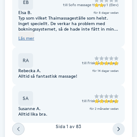
EB
till
Sofo massage therapy 1 (Elev)
F
Elsa B.
för 8 dagar sedan
Typ som vilket Thaimassageställe som helst.
Face framing
Inget speciellt. De verkar ha problem med
bokningssystemet, så de hade inte fått in min
tid. Men det fanns personal tillgänglig när jag
Läs mer
kom.
Faceliftmassage
Fet hårbotten
RA
till
Friskvårdsmassage
Rebecka A.
för 14 dagar sedan
Fettreducering
Alltid så fantastisk massage!
Fibromassage
SA
till
Friskvårdsmassage
Susanne A.
Fillers
för 2 månader sedan
Alltid lika bra.
Fotmassage
Sida
1
av
83