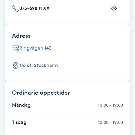
Fransk manikyr
073-698 11 XX
Fransrengöring
Adress
Frekvensterapi
Ringvägen 143
Friskvård
116 61, Stockholm
Friskvårdsmassage
Frisör
Ordinarie öppettider
Måndag
10:00 - 19:00
Funktionsanalys
Tisdag
10:00 - 19:00
Färgning