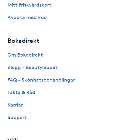
Hot Stone Massage
Mitt friskvårdskort
Avboka med kod
Hot yoga
Hudföryngring
Bokadirekt
Om Bokadirekt
Huduppstramning
Blogg - Beautylabbet
Hudvård
FAQ - Skönhetsbehandlingar
Hyaluronsyra
Fakta & Råd
Karriär
Hyperhidros
Support
Hypnos