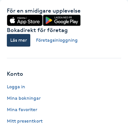
För en smidigare upplevelse
Gua Sha-massage
H
Bokadirekt för företag
Hatha Yoga
Läs mer
Företagsinloggning
Headspa
Healing
Konto
Herrklippning
Logga in
Mina bokningar
HIFU
Mina favoriter
Hollywood Peel
Mitt presentkort