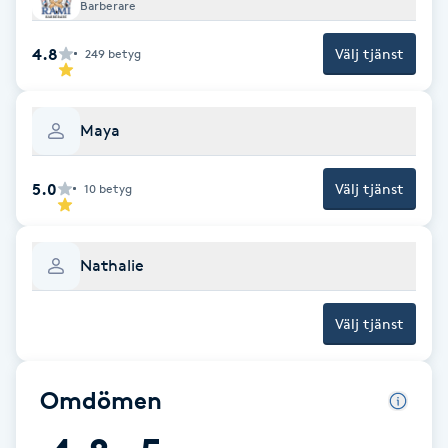
Barberare
Gua Sha-massage
4.8
Välj tjänst
249
betyg
H
Hatha Yoga
Maya
Headspa
5.0
Välj tjänst
10
betyg
Healing
Nathalie
Herrklippning
Välj tjänst
HIFU
Omdömen
Hollywood Peel