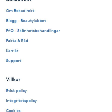
M
Om Bokadirekt
Makeup
Blogg - Beautylabbet
FAQ - Skönhetsbehandlingar
Manikyr & Pedikyr
Fakta & Råd
Massage
Karriär
Support
Medial vägledning
Medicinsk massage
Villkor
Meditation
Etisk policy
Integritetspolicy
Medium
Cookies