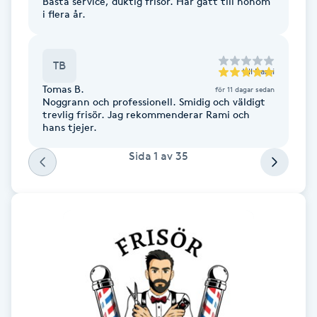
Bästa service, duktig frisör. Har gått till honom
Hårborttagning
i flera år.
Hårbottenbehandling
TB
till
Rami
Hårförlängning
Tomas B.
för 11 dagar sedan
Noggrann och professionell. Smidig och väldigt
trevlig frisör. Jag rekommenderar Rami och
Hårvård
hans tjejer.
Sida
1
av
35
Hälsa
Hälsprickor
I
Idrottsmassage
IPL