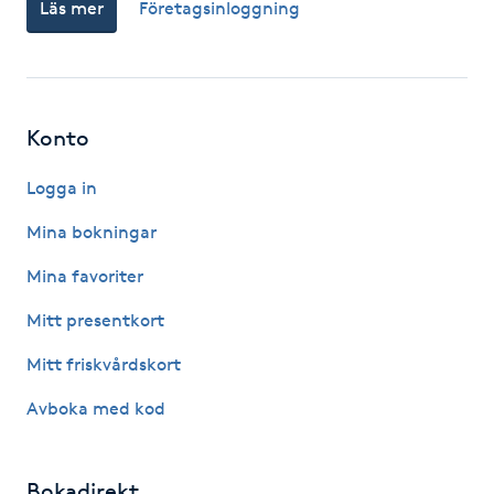
Läs mer
Företagsinloggning
LED-ljusterapi
Liktornar
Konto
LPG
Logga in
Mina bokningar
LPG-behandling
Mina favoriter
LPG-massage
Mitt presentkort
Mitt friskvårdskort
Luggklippning
Avboka med kod
Lymfmassage
Bokadirekt
Läpptatuering