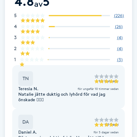
4.8
5
av
Hot Stone Massage
5
(
226
)
Hot yoga
4
(
26
)
3
(
4
)
Hudföryngring
2
(
4
)
Huduppstramning
1
(
3
)
Hudvård
TN
till
Nathalie
Teresia N.
Hyaluronsyra
för ungefär 10 timmar sedan
Natalie jätte duktig och lyhörd för vad jag
önskade 👌🏻🤩
Hyperhidros
DA
Hypnos
till
Rami
Daniel A.
för 5 dagar sedan