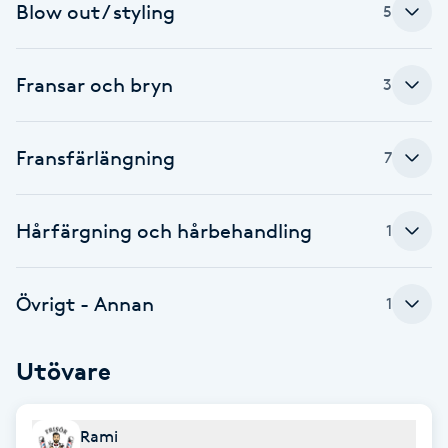
Blow out / styling
5
Föning
G
Fransar och bryn
3
Gel naglar
Fransfärlängning
Gelenaglar
7
Gellack
Hårfärgning och hårbehandling
1
Gellack med förstärkning
Övrigt - Annan
1
Gravidmassage
Utövare
Gravidyoga
Gruppträning
Rami