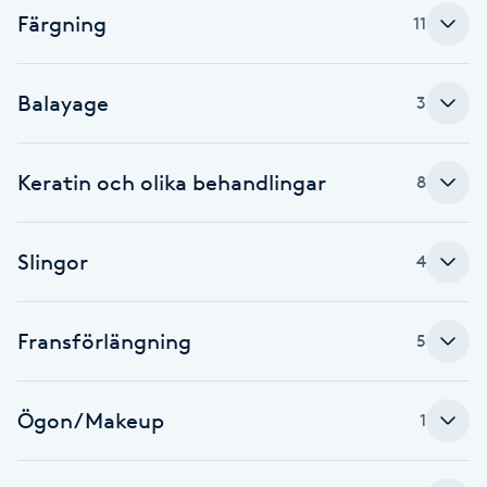
Färgning
Fransk manikyr
11
Fransrengöring
Balayage
3
Frekvensterapi
Keratin och olika behandlingar
8
Friskvård
Slingor
4
Friskvårdsmassage
Frisör
Fransförlängning
5
Funktionsanalys
Ögon/Makeup
1
Färgning