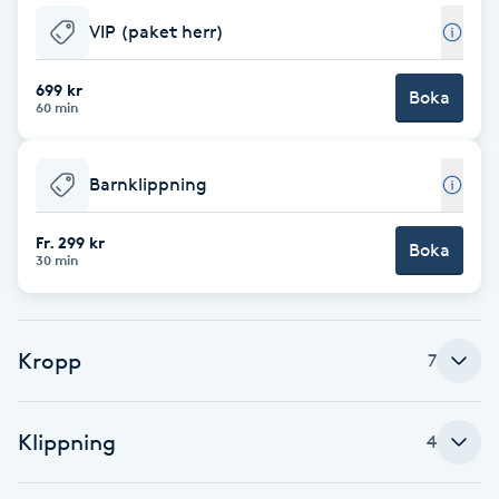
Fotsvamp
VIP (paket herr)
Fotvård
699 kr
Boka
60 min
Fransar
Barnklippning
Fransborttagning
Fr. 299 kr
Boka
30 min
Fransfärgning
Fransförlängning
Kropp
7
Fransförlängning Megavolym
Klippning
4
Fransförlängning Volym