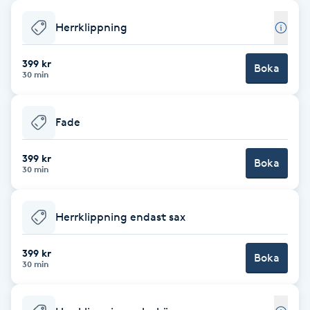
Babylights
Herrklippning
Balayage
399 kr
Boka
30 min
Bambumassage
Fade
Barber
399 kr
Boka
30 min
Barnklippning
Herrklippning endast sax
BIAB
399 kr
Blowout
Boka
30 min
Bottenfärg