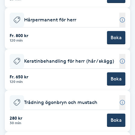
F
Hårpermanent för herr
Face framing
Fr. 800 kr
Boka
Faceliftmassage
120 min
Fet hårbotten
Keratinbehandling för herr (hår / skägg)
Fettreducering
Fr. 650 kr
Boka
120 min
Fibromassage
Trådning ögonbryn och mustach
Fillers
280 kr
Boka
30 min
Fotmassage