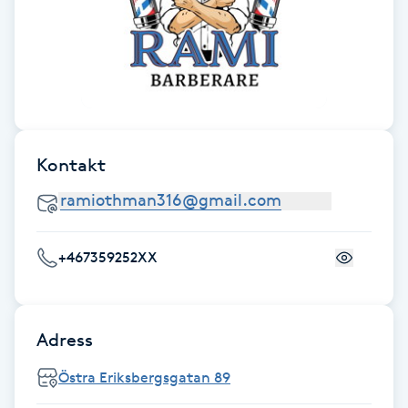
IPL hårborttagning
IR-massage
J
Japansk massage
Kontakt
K
K18
+467359252XX
Katun fransar
Kemisk peeling
Adress
Östra Eriksbergsgatan 89
Keratinbehandling