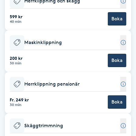
Herrklippning och skägg
Brynformning
599 kr
Boka
40 min
Brynfärgning
Maskinklippning
Brynplockning
200 kr
Boka
Bröllopsuppsättning
30 min
C
Herrklippning pensionär
Celluliter
Fr. 249 kr
Boka
Coachning
30 min
Color correction
Skäggtrimmning