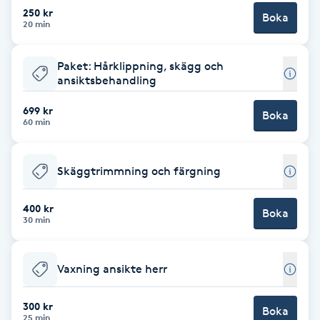
Cryoterapi
250 kr
Boka
20 min
D
Damklippning
Paket: Hårklippning, skägg och
ansiktsbehandling
Dermapen
699 kr
Boka
60 min
Diamantslipning
E
Skäggtrimmning och färgning
Enzympeeling
400 kr
Boka
30 min
Extensions
Vaxning ansikte herr
Extensions borttagning
300 kr
Boka
Eyeliner-tatuering
25 min