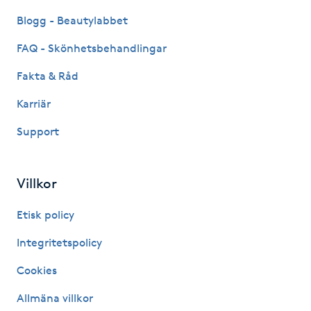
Blogg - Beautylabbet
Gua Sha-massage
FAQ - Skönhetsbehandlingar
H
Fakta & Råd
Hatha Yoga
Karriär
Headspa
Support
Healing
Villkor
Herrklippning
Etisk policy
HIFU
Integritetspolicy
Cookies
Hollywood Peel
Allmäna villkor