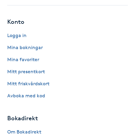
Föning
G
Konto
Gel naglar
Logga in
Gelenaglar
Mina bokningar
Mina favoriter
Gellack
Mitt presentkort
Gellack med förstärkning
Mitt friskvårdskort
Avboka med kod
Gravidmassage
Gravidyoga
Bokadirekt
Gruppträning
Om Bokadirekt