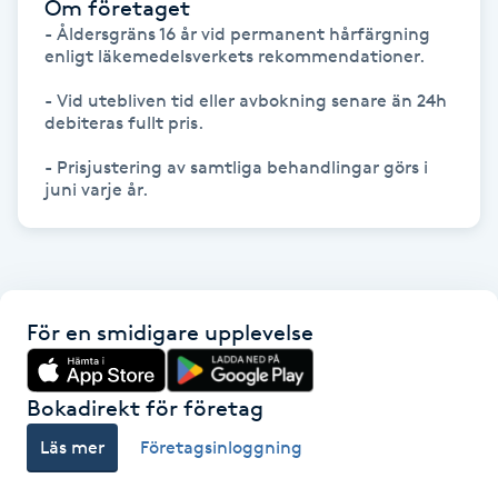
Om företaget
Fransk manikyr
- Åldersgräns 16 år vid permanent hårfärgning 
enligt läkemedelsverkets rekommendationer.

Fransrengöring
- Vid utebliven tid eller avbokning senare än 24h 
debiteras fullt pris.

Frekvensterapi
- Prisjustering av samtliga behandlingar görs i 
juni varje år.
Friskvård
Friskvårdsmassage
För en smidigare upplevelse
Frisör
Funktionsanalys
Bokadirekt för företag
Läs mer
Företagsinloggning
Färgning