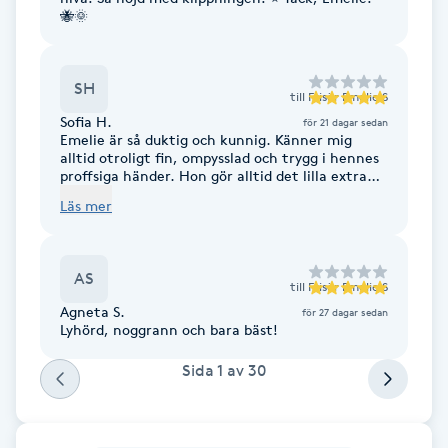
Cryoterapi
🐝🌞
D
Damklippning
SH
till
Frisör Emelie S
Sofia H.
för 21 dagar sedan
Dermapen
Emelie är så duktig och kunnig. Känner mig
alltid otroligt fin, ompysslad och trygg i hennes
proffsiga händer. Hon gör alltid det lilla extra
samt att miljön är otrolig fin och smakfullt
Diamantslipning
Läs mer
inredd. Ett riktigt proffs ända ut i
E
fingertopparna!! 😍🙌🌟
Enzympeeling
AS
till
Frisör Emelie S
Agneta S.
för 27 dagar sedan
Lyhörd, noggrann och bara bäst!
Extensions
Sida
1
av
30
Extensions borttagning
Eyeliner-tatuering