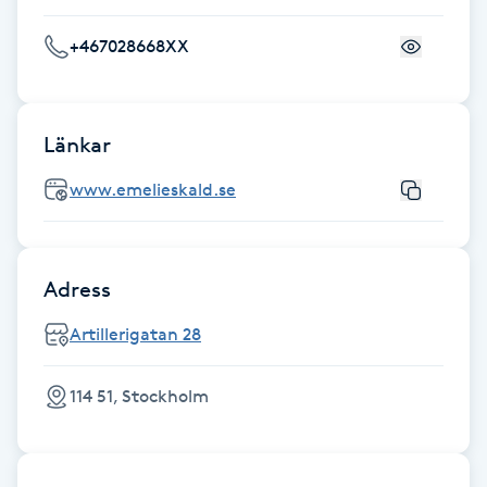
Fotsvamp
+467028668XX
Fotvård
Länkar
Fransar
www.emelieskald.se
Fransborttagning
Fransfärgning
Adress
Fransförlängning
Artillerigatan 28
Fransförlängning Megavolym
114 51, Stockholm
Fransförlängning Volym