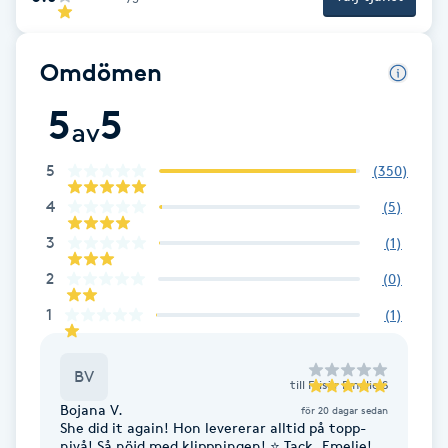
Brynformning
Omdömen
Brynfärgning
5
5
av
Brynplockning
5
(
350
)
Bröllopsuppsättning
4
(
5
)
C
3
(
1
)
2
(
0
)
Celluliter
1
(
1
)
Coachning
BV
till
Frisör Emelie S
Color correction
Bojana V.
för 20 dagar sedan
She did it again! Hon levererar alltid på topp-
nivå! Så nöjd med klippningen! ⭐️ Tack, Emelie!