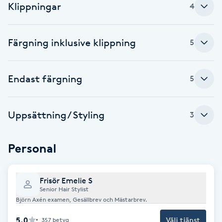
Klippningar
4
Babylights
Färgning inklusive klippning
5
Balayage
Bambumassage
Endast färgning
5
Barber
Uppsättning / Styling
3
Barnklippning
Personal
BIAB
Frisör Emelie S
Blowout
Senior Hair Stylist
Björn Axén examen, Gesällbrev och Mästarbrev.
Bottenfärg
5.0
Välj tjänst
357
betyg