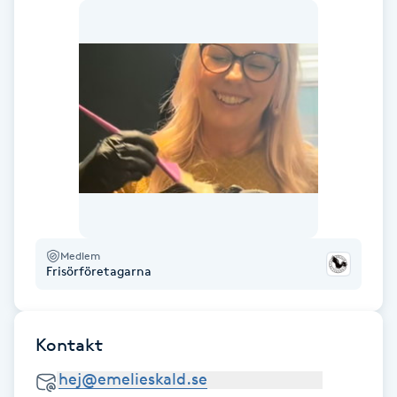
F
Face framing
Faceliftmassage
Fet hårbotten
Fettreducering
Medlem
Fibromassage
Frisörföretagarna
Fillers
Kontakt
Fotmassage