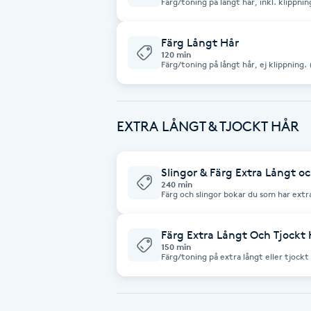
Eyeliner-tatuering
Färg/toning på långt hår, inkl. klippning och styling. (E
använda Olaplex vid behandling skriv g
F
Färg Långt Hår
120 min
Face framing
Fä
Faceliftmassage
EXTRA LÅNGT & TJOCKT HÅR
Fet hårbotten
Slingor & Färg Extra Långt oc
Fettreducering
240 min
Färg och slingor bokar du som har extra
andra behandlingarna inte räcker till. Färg, slingor/nyansering, klippning och
Fibromassage
styling ingår. Vänligen skriv en kort beskrivning om vad du önskar att göra
med färgen. Observera att priset är ett från pris, vid mycket åtgång av
färgprodukt kan priset komma att änd
Färg Extra Långt Och Tjockt 
150 min
Fillers
Fotmassage