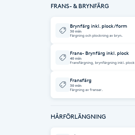
FRANS- & BRYNFÄRG
Fransk manikyr
Fransrengöring
Brynfärg inkl. plock/form
30 min
Färgning och plockning av bryn.
Frekvensterapi
Frans- Brynfärg inkl. plock
40 min
Friskvård
Fransfärgning, brynfärgning inkl. plock
Friskvårdsmassage
Fransfärg
30 min
Färgning av fransar.
Frisör
Funktionsanalys
HÅRFÖRLÄNGNING
Färgning