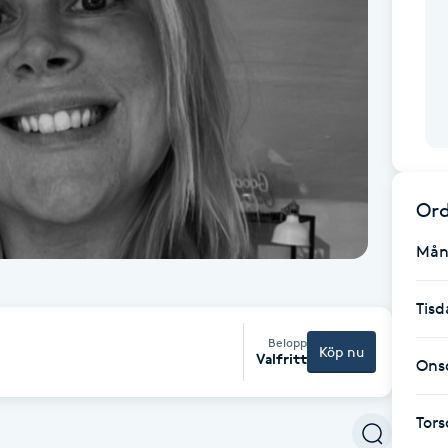
Ord
Mån
Tisd
Belopp
Köp nu
Valfritt
Ons
Tor