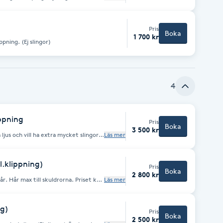
v gärna det.
Pris
Boka
1 700 kr
Färgning/toning på axellångt hår, ej klippning. (Ej slingor)
4
ippning
Pris
Boka
3 500 kr
ljus och vill ha extra mycket slingor i
Läs mer
 och styling ingår. Hår max till
Önskar du använda
l.klippning)
Pris
Boka
2 800 kr
set kan
Läs mer
ng)
Pris
Boka
2 500 kr