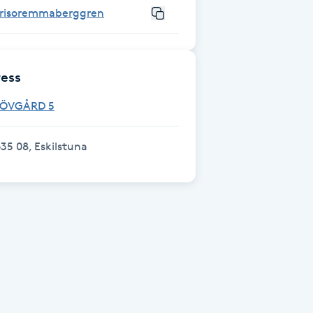
frisoremmaberggren
ess
LÖVGÅRD 5
35 08, Eskilstuna