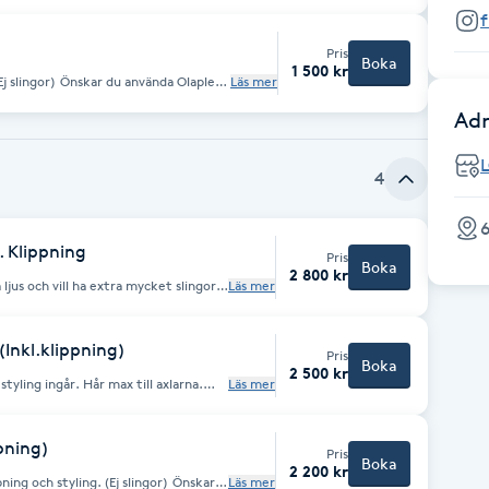
Pris
Boka
1 500 kr
 använda Olaplex
Läs mer
Adr
4
6
. Klippning
Pris
Boka
2 800 kr
 ljus och vill ha extra mycket slingor.
Läs mer
år max till axlarna.
ng
id
(Inkl.klippning)
Pris
Boka
2 500 kr
år max till axlarna.
Läs mer
ng
.
ppning)
Pris
Boka
2 200 kr
 och styling. (Ej slingor) Önskar
Läs mer