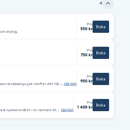
4
Pris
Boka
550 kr
och styling.
Pris
Boka
750 kr
Pris
Boka
950 kr
om skräddarsys just utefter ditt hår.
Läs mer
Pris
Boka
1 400 kr
pa & nyansera håret i en varmare eller
Läs mer