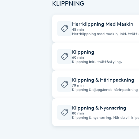
KLIPPNING
Fotsvamp
Herrklippning Med Maskin
Fotvård
45 min
Herrklippning med maskin, inkl. tvätt 
Fransar
Klippning
60 min
Fransborttagning
Klippning inkl. tvätt&styling.
Fransfärgning
Klippning & Hårinpackning
70 min
Klippning & djupgående hårinpackning s
Tvätt & styling ingår.
Fransförlängning
Klippning & Nyansering
Fransförlängning Megavolym
80 min
Klippning & nyansering. När du vill klip
kallare ton.
Fransförlängning Volym