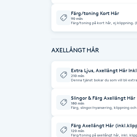
Färg/toning Kort Hår
Brynformning
90 min
Färg/toning på kort hår, ej klippning. (Ej slingor) Önskar du
vid behandling skriv gärna det.
Brynfärgning
Brynplockning
AXELLÅNGT HÅR
Bröllopsuppsättning
Extra Ljus, Axellångt Hår Inkl
C
210 min
Denna tjänst bokar du som vill bli extra
Färg, slingor/nyansering, klippning och styling ingår. H
Priset kan variera beroende på grovlek. Vänligen skriv en kort beskrivni
Celluliter
om vad du önskar att göra med färgen. Önskar du använda Olaplex v
behandling skriv gärna det.
Slingor & Färg Axellångt Hår 
180 min
Coachning
Färg, slingor/nyansering, klippning och styling ingår. H
Priset kan variera beroende på grovlek. Vänligen skriv en kort beskrivni
om vad du önskar att göra med färgen
Color correction
Färg Axellångt Hår (inkl.kli
120 min
Färg/toning på axellångt hår, inkl. klippning