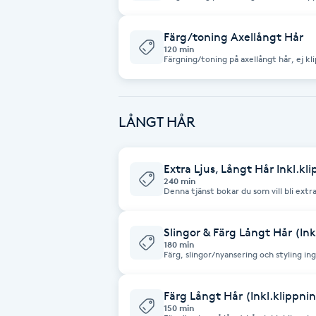
du använda Olaplex vid behandling skri
Cryoterapi
D
Färg/toning Axellångt Hår
120 min
Damklippning
Dermapen
LÅNGT HÅR
Diamantslipning
E
Extra Ljus, Långt Hår Inkl.kl
240 min
Denna tjänst bokar du som vill bli extra 
Enzympeeling
hela håret. Färg, slingor/nyansering, klippning
skuldrorna. Priset kan variera beroende på grovlek. Vänligen skriv en kort
beskrivning om vad du önskar att göra med färgen. 
Olaplex vid behandling skriv gärna det.
Slingor & Färg Långt Hår (Ink
Extensions
180 min
Färg, slingor/nyansering och styling ingår. Hår max till skuldrorna. Pri
variera beroende på grovlek. Vänligen skriv en kort beskrivning om vad du
önskar att göra med färgen. Önskar du använda Olaplex eller Fiber Fix vid
Extensions borttagning
behandling skriv gärna det.
Färg Långt Hår (Inkl.klippni
150 min