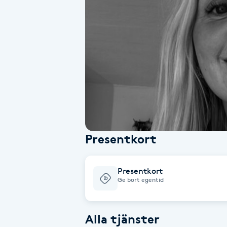
Alternativmedicin
Andningsmassage
Ansiktslyft utan kirurgi
Aromamassage
Ashtanga Yoga
Presentkort
Ayurveda
Presentkort
Ayurvedisk Massage
Ge bort egentid
Ansiktsbehandling djuprengörande
Alla tjänster
B