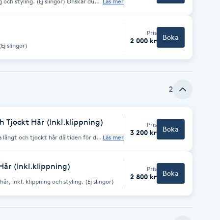
j slingor) Önskar du
Läs mer
ärna det.
Pris
Boka
2 000 kr
rg/toning på långt hår, ej klippning. (Ej slingor)
2
h Tjockt Hår (Inkl.klippning)
Pris
Boka
3 200 kr
 långt och tjockt hår då tiden för de
Läs mer
ras.
Hår (Inkl.klippning)
Pris
Boka
2 800 kr
Färg/toning på extra långt eller tjockt hår, inkl. klippning och styling. (Ej slingor)