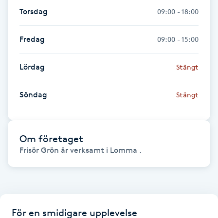
Fotsvamp
Torsdag
09:00 - 18:00
Fotvård
Fredag
09:00 - 15:00
Fransar
Lördag
Stängt
Fransborttagning
Söndag
Stängt
Fransfärgning
Om företaget
Fransförlängning
Frisör Grön är verksamt i Lomma .
Fransförlängning Megavolym
Fransförlängning Volym
För en smidigare upplevelse