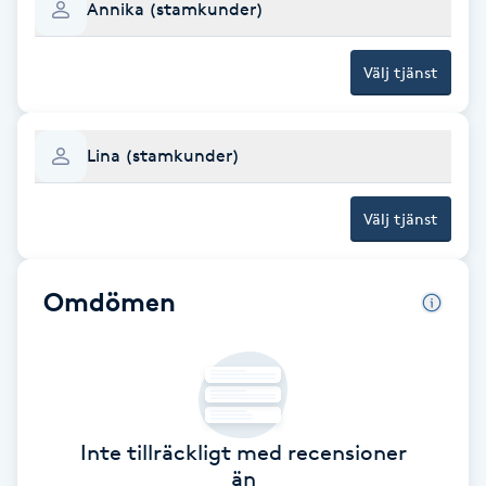
Annika (stamkunder)
Brynformning
Välj tjänst
Brynfärgning
Lina (stamkunder)
Brynplockning
Välj tjänst
Bröllopsuppsättning
C
Omdömen
Celluliter
Coachning
Color correction
Inte tillräckligt med recensioner
än