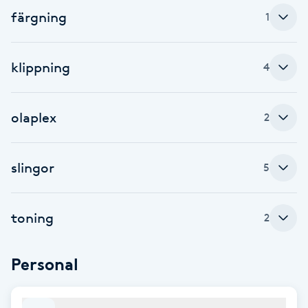
färgning
1
Babylights
Balayage
klippning
4
Bambumassage
olaplex
2
Barber
slingor
5
Barnklippning
toning
BIAB
2
Blowout
Personal
Bottenfärg