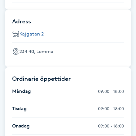
F
Adress
Face framing
Kajgatan 2
Faceliftmassage
234 40, Lomma
Fet hårbotten
Fettreducering
Ordinarie öppettider
Fibromassage
Måndag
09:00 - 18:00
Fillers
Tisdag
09:00 - 18:00
Fotmassage
Onsdag
09:00 - 18:00