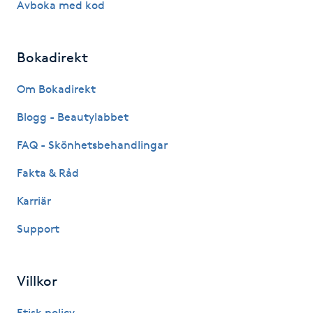
Avboka med kod
Föning
G
Bokadirekt
Gel naglar
Om Bokadirekt
Gelenaglar
Blogg - Beautylabbet
FAQ - Skönhetsbehandlingar
Gellack
Fakta & Råd
Gellack med förstärkning
Karriär
Gravidmassage
Support
Gravidyoga
Villkor
Gruppträning
Etisk policy