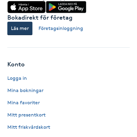
Fransk manikyr
Bokadirekt för företag
Fransrengöring
Läs mer
Företagsinloggning
Frekvensterapi
Friskvård
Konto
Friskvårdsmassage
Logga in
Mina bokningar
Frisör
Mina favoriter
Funktionsanalys
Mitt presentkort
Färgning
Mitt friskvårdskort