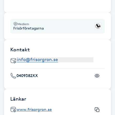
Cryoterapi
D
Damklippning
Medlem
Frisörföretagarna
Dermapen
Kontakt
Diamantslipning
E
Enzympeeling
0409382XX
Extensions
Länkar
Extensions borttagning
www.frisorgron.se
Eyeliner-tatuering