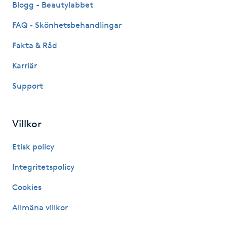
Blogg - Beautylabbet
IPL hårborttagning
FAQ - Skönhetsbehandlingar
Fakta & Råd
IR-massage
J
Karriär
Support
Japansk massage
K
Villkor
K18
Etisk policy
Katun fransar
Integritetspolicy
Kemisk peeling
Cookies
Allmäna villkor
Keratinbehandling