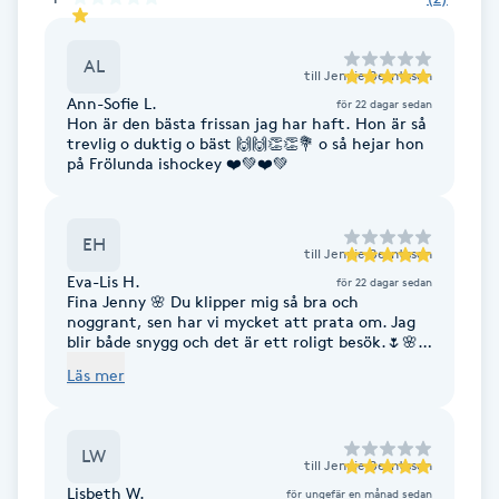
Fransk manikyr
AL
till
Jennie Berntsson
Fransrengöring
Ann-Sofie L.
för 22 dagar sedan
Hon är den bästa frissan jag har haft. Hon är så
trevlig o duktig o bäst 🙌🙌👏👏💐 o så hejar hon
Frekvensterapi
på Frölunda ishockey ❤️💚❤️💚
Friskvård
EH
till
Jennie Berntsson
Friskvårdsmassage
Eva-Lis H.
för 22 dagar sedan
Fina Jenny 🌸 Du klipper mig så bra och
noggrant, sen har vi mycket att prata om. Jag
Frisör
blir både snygg och det är ett roligt besök.🌷🌸
🌷
Läs mer
Funktionsanalys
LW
Färgning
till
Jennie Berntsson
Lisbeth W.
för ungefär en månad sedan