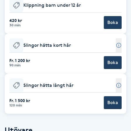
Klippning barn under 12 år
F
420 kr
Face framing
Boka
30 min
Faceliftmassage
Slingor hätta kort hår
Fet hårbotten
Fr. 1 200 kr
Boka
90 min
Fettreducering
Slingor hätta långt hår
Fibromassage
Fr. 1 500 kr
Boka
Fillers
120 min
Fotmassage
Utövare