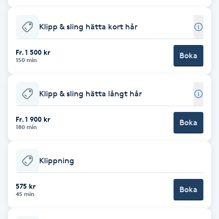
Cryoterapi
D
Klipp & sling hätta kort hår
Damklippning
Fr. 1 500 kr
Boka
150 min
Dermapen
Klipp & sling hätta långt hår
Diamantslipning
E
Fr. 1 900 kr
Boka
180 min
Enzympeeling
Klippning
Extensions
575 kr
Boka
Extensions borttagning
45 min
Eyeliner-tatuering