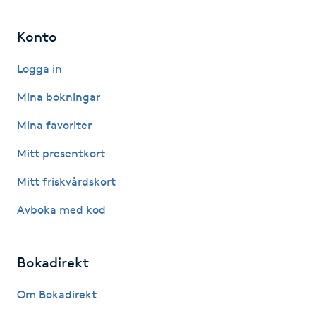
Hårborttagning
Konto
Hårbottenbehandling
Logga in
Hårförlängning
Mina bokningar
Mina favoriter
Hårvård
Mitt presentkort
Hälsa
Mitt friskvårdskort
Hälsprickor
Avboka med kod
I
Bokadirekt
Idrottsmassage
Om Bokadirekt
IPL