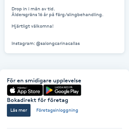
Hot Stone Massage
Drop in i mån av tid.

Åldersgräns 16 år på färg/slingbehandling.

Hot yoga
Hjärtligt välkomna!

Hudföryngring
Instagram: @salongcarinacallas
Huduppstramning
Hudvård
För en smidigare upplevelse
Hyaluronsyra
Bokadirekt för företag
Hyperhidros
Läs mer
Företagsinloggning
Hypnos