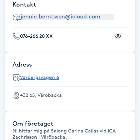
Kontakt
Gua Sha-massage
H
076-266 20 XX
Hatha Yoga
Headspa
Adress
Healing
Varbergsvägen 6
Herrklippning
432 65, Väröbacka
HIFU
Om företaget
Hollywood Peel
Ni hittar mig på Salong Carina Callas vid ICA 
Zachrisson i Väröbacka.
