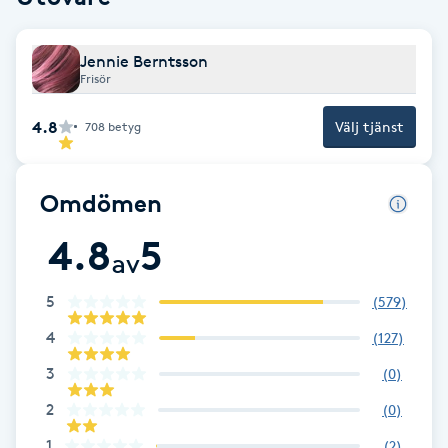
Fotsvamp
Jennie Berntsson
Fotvård
Frisör
4.8
Välj tjänst
708
betyg
Fransar
Fransborttagning
Omdömen
4.8
5
Fransfärgning
av
Fransförlängning
5
(
579
)
4
(
127
)
Fransförlängning Megavolym
3
(
0
)
2
(
0
)
Fransförlängning Volym
1
(
2
)