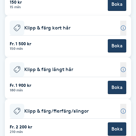
150 kr
Boka
15 min
Brynformning
Klipp & färg kort hår
Brynfärgning
Fr. 1 500 kr
Brynplockning
Boka
150 min
Bröllopsuppsättning
Klipp & färg långt hår
C
Fr. 1 900 kr
Celluliter
Boka
180 min
Coachning
Klipp & färg/flerfärg/slingor
Color correction
Fr. 2 200 kr
Boka
210 min