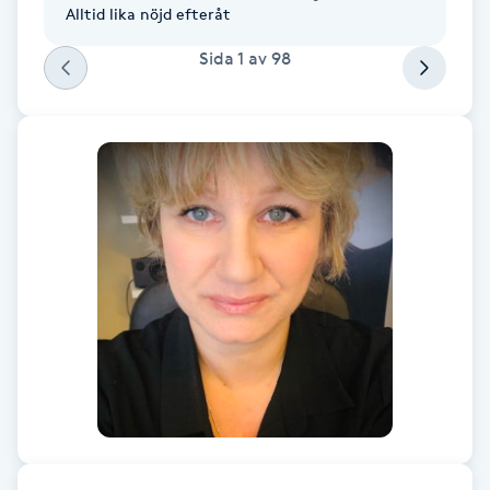
Alltid lika nöjd efteråt
Föning
G
Sida
1
av
98
Gel naglar
Gelenaglar
Gellack
Gellack med förstärkning
Gravidmassage
Gravidyoga
Gruppträning