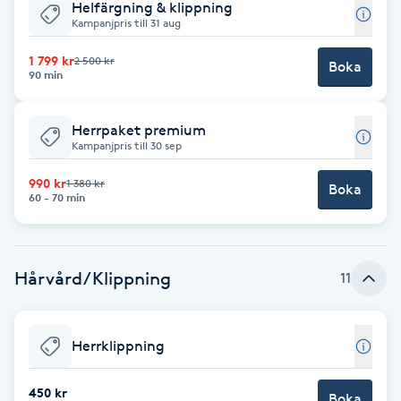
Helfärgning & klippning
Kampanjpris till 31 aug
Babylights
1 799 kr
2 500 kr
Boka
90 min
Balayage
Herrpaket premium
Bambumassage
Kampanjpris till 30 sep
Barber
990 kr
1 380 kr
Boka
60 - 70 min
Barnklippning
Hårvård/Klippning
11
BIAB
Blowout
Herrklippning
Bottenfärg
450 kr
Boka