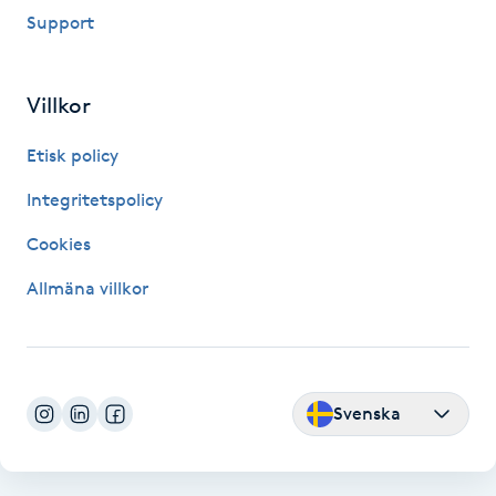
Megavolymfransar
Support
Melasma
Villkor
Mesoterapi
Etisk policy
Integritetspolicy
MicroPen
Cookies
Microshading
Allmäna villkor
Mixfransar
N
Svenska
Nagelförlängning
Nagelförlängning akryl