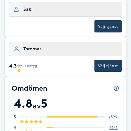
Saki
Gua Sha-massage
H
Välj tjänst
Hatha Yoga
Tommas
Headspa
4.3
Välj tjänst
7
betyg
Healing
Herrklippning
Omdömen
4.8
5
HIFU
av
5
(
329
)
Hollywood Peel
4
(
43
)