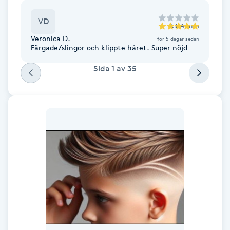
Hårborttagning
VD
till
Arman
Hårbottenbehandling
Veronica D.
för 5 dagar sedan
Färgade/slingor och klippte håret. Super nöjd
Hårförlängning
Sida
1
av
35
Hårvård
Hälsa
Hälsprickor
I
Idrottsmassage
IPL