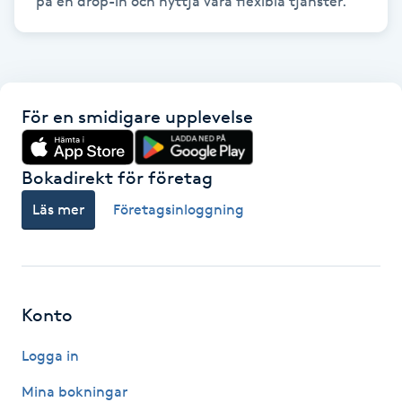
på en drop-in och nyttja våra flexibla tjänster."
LED-ljusterapi
Liktornar
För en smidigare upplevelse
LPG
Bokadirekt för företag
LPG-behandling
Läs mer
Företagsinloggning
LPG-massage
Luggklippning
Konto
Lymfmassage
Logga in
Mina bokningar
Läpptatuering