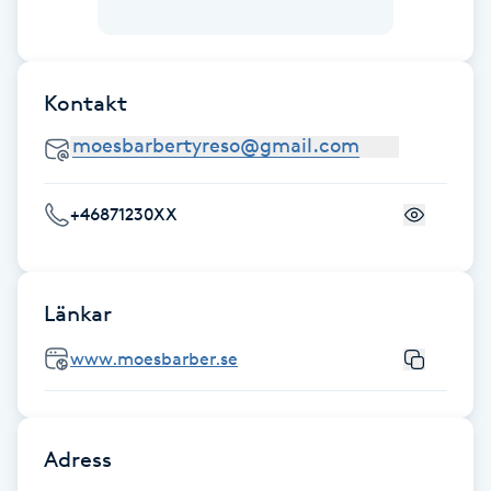
IPL hårborttagning
Kontakt
IR-massage
J
Japansk massage
+46871230XX
K
K18
Länkar
Katun fransar
www.moesbarber.se
Kemisk peeling
Adress
Keratinbehandling