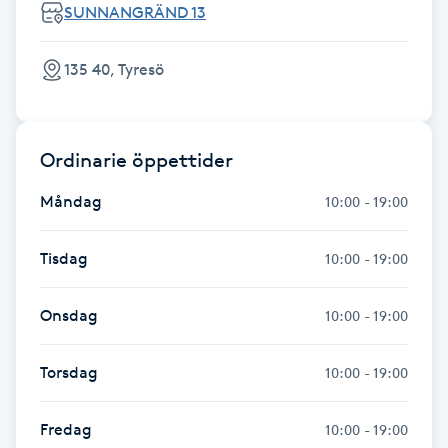
SUNNANGRÄND 13
Kinesiologi
135 40, Tyresö
Kinesisk medicin
Kiropraktik
Ordinarie öppettider
Klangmassage
Måndag
10:00 - 19:00
Klippning
Tisdag
10:00 - 19:00
Klippning & Slingor
Onsdag
10:00 - 19:00
Klippning ungdom
Torsdag
10:00 - 19:00
Koppningsmassage
Fredag
10:00 - 19:00