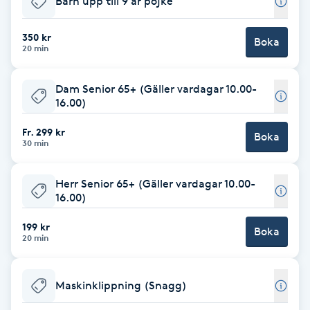
Barn upp till 9 år pojke
F
350 kr
Boka
20 min
Face framing
Dam Senior 65+ (Gäller vardagar 10.00-
Faceliftmassage
16.00)
Fet hårbotten
Fr. 299 kr
Boka
30 min
Fettreducering
Herr Senior 65+ (Gäller vardagar 10.00-
16.00)
Fibromassage
199 kr
Boka
20 min
Fillers
Fotmassage
Maskinklippning (Snagg)