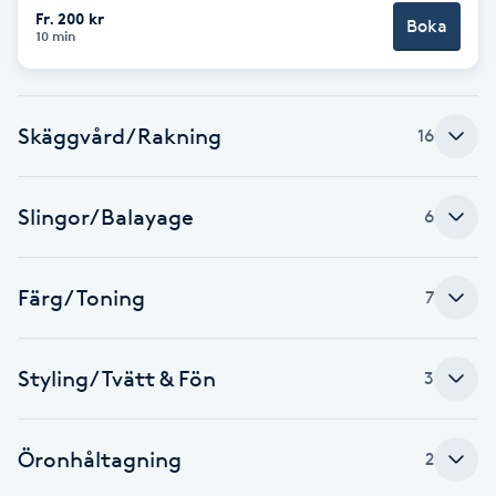
Fr. 200 kr
Fotsvamp
Boka
10 min
Fotvård
Skäggvård/Rakning
16
Fransar
Fransborttagning
Slingor/Balayage
6
Fransfärgning
Färg/Toning
7
Fransförlängning
Styling/Tvätt & Fön
3
Fransförlängning Megavolym
Fransförlängning Volym
Öronhåltagning
2