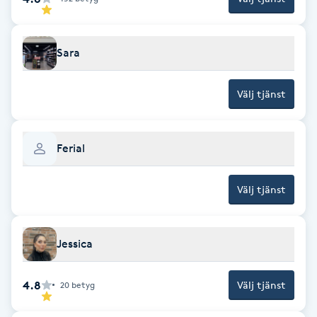
Föning
G
Sara
Gel naglar
Välj tjänst
Gelenaglar
Ferial
Gellack
Gellack med förstärkning
Välj tjänst
Gravidmassage
Jessica
Gravidyoga
4.8
Välj tjänst
20
betyg
Gruppträning