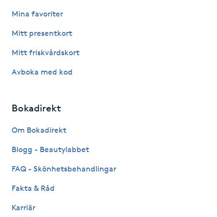
M
Mina favoriter
Mitt presentkort
Makeup
Mitt friskvårdskort
Manikyr & Pedikyr
Avboka med kod
Massage
Bokadirekt
Medial vägledning
Om Bokadirekt
Medicinsk massage
Blogg - Beautylabbet
FAQ - Skönhetsbehandlingar
Meditation
Fakta & Råd
Medium
Karriär