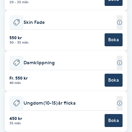
20 - 25 min
Brynformning
Skin Fade
Brynfärgning
550 kr
Boka
30 - 35 min
Brynplockning
Bröllopsuppsättning
Damklippning
C
Fr. 550 kr
Boka
40 min
Celluliter
Coachning
Ungdom(10-15)år flicka
Color correction
450 kr
Boka
35 min