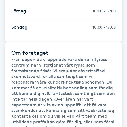
Kosmetisk tatuering
Lördag
10:00 - 17:00
Kostrådgivning
Söndag
10:00 - 17:00
Kroppsinpackning
Om företaget
Kroppspeeling
Från dagen då vi öppnade våra dörrar i Tyresö 
centrum har vi förtjänat vårt rykte som 
framstående frisör. Vi erbjuder oöverträffad 
Käkledsbehandling
skönhetsvård för alla samtidigt som vi 
respekterar våra kunders hektiska scheman. Du 
Kärlbehandling
kommer få en kvalitativ behandling som får dig 
att känna dig helt fantastisk, samtidigt som den 
L
inte tar hela dagen. Över åren har vårt 
expertteam drivits av en uppgift – att få våra 
Laserbehandling
stamkunder att känna sig som sitt vackraste jag. 
Kontakta oss om du vill se vad vårt team med 
utbildade proffs kan göra för dig, eller kom förbi 
Lashlift Keratin