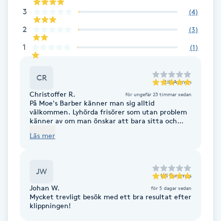
Hot Stone Massage
3
(
4
)
2
(
3
)
Hot yoga
1
(
1
)
Hudföryngring
CR
till
Arman
Huduppstramning
Christoffer R.
för ungefär 23 timmar sedan
På Moe's Barber känner man sig alltid
välkommen. Lyhörda frisörer som utan problem
Hudvård
känner av om man önskar att bara sitta och
koppla av eller prata om allt mellan himmel och
Läs mer
jord. Arman har alltid bra visdomsord och hans
Hyaluronsyra
klippning kan liknas med ett fantastiskt
spabesök. Kvalité utan dess like och inget görs
halvdant eller lämnas till slumpen, God
JW
Hyperhidros
kommunikation och det är lätt att göra sina
till
Tommas
önskemål förstådda. Även maskinerna och
Johan W.
för 5 dagar sedan
utrustningen är bra omhändertagna, rena,
Mycket trevligt besök med ett bra resultat efter
Hypnos
hygieniska och i bra skick. Värt varenda krona,
klippningen!
det här är min go-to sålänge dom existerar 💪💯
👍👍