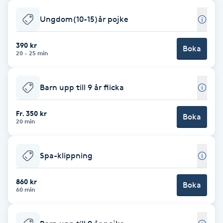
Cryoterapi
D
Ungdom(10-15)år pojke
Damklippning
390 kr
Boka
20 - 25 min
Dermapen
Barn upp till 9 år flicka
Diamantslipning
E
Fr. 350 kr
Boka
20 min
Enzympeeling
Spa-klippning
Extensions
860 kr
Boka
60 min
Extensions borttagning
Eyeliner-tatuering