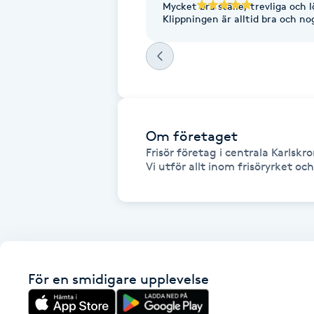
Mycket bra ställe, trevliga och l
Cryoterapi
Klippningen är alltid bra och n
D
Damklippning
Dermapen
Om företaget
Diamantslipning
Frisör företag i centrala Karlskro
E
Enzympeeling
Extensions
Extensions borttagning
För en smidigare upplevelse