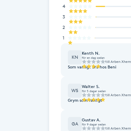
4
Brynformning
3
2
Brynfärgning
1
Brynplockning
Kenth N.
KN
för en dag sedan
Bröllopsuppsättning
till
Arben Xhema
Som vanligt bra hos Beni
C
Celluliter
Walter S.
WS
för 5 dagar sedan
till
Arben Xhema
Grym som vanligt
Coachning
Color correction
Gustav A.
GA
för 9 dagar sedan
till
Arben Xhema