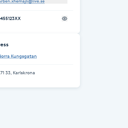
0455123XX
ess
Norra Kungsgatan
71 33, Karlskrona