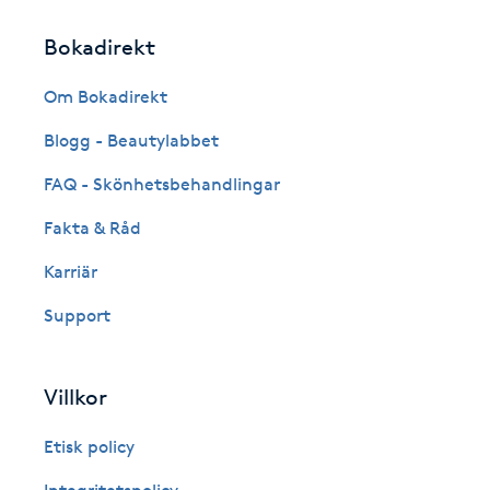
Fotsvamp
Bokadirekt
Fotvård
Om Bokadirekt
Blogg - Beautylabbet
Fransar
FAQ - Skönhetsbehandlingar
Fransborttagning
Fakta & Råd
Karriär
Fransfärgning
Support
Fransförlängning
Villkor
Fransförlängning Megavolym
Etisk policy
Fransförlängning Volym