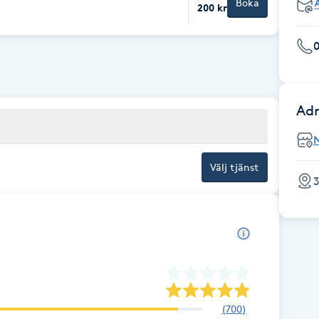
Boka
200 kr
Adr
Välj tjänst
3
(
700
)