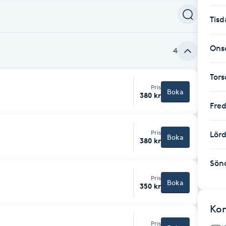
Tisd
Ons
4
Tor
Pris
Boka
380 kr
Fre
Pris
Lör
Boka
380 kr
Sön
Pris
Boka
350 kr
Ko
Pris