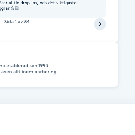
öser alltid drop-ins, och det viktigaste.
oggran💪🏻
Sida
1
av
84
na etablerad sen 1993. 
