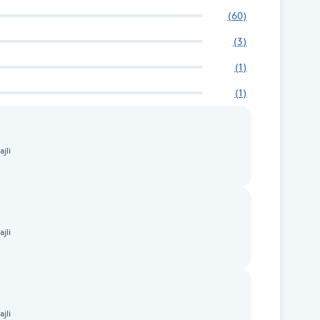
(
60
)
(
3
)
(
1
)
(
1
)
jli
jli
jli