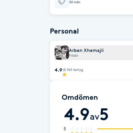
30 min
Babylights
Balayage
Personal
Bambumassage
Arben Xhemajli
Frisör
Barber
4.9
765
betyg
Barnklippning
Omdömen
BIAB
4.9
5
Blowout
av
5
Bottenfärg