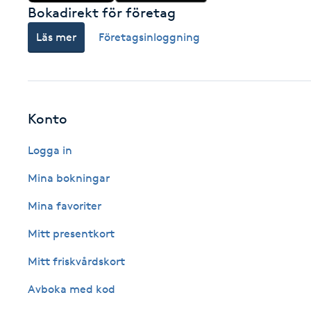
Eyeliner-tatuering
Bokadirekt för företag
F
Läs mer
Företagsinloggning
Face framing
Faceliftmassage
Konto
Fet hårbotten
Logga in
Fettreducering
Mina bokningar
Mina favoriter
Fibromassage
Mitt presentkort
Fillers
Mitt friskvårdskort
Avboka med kod
Fotmassage