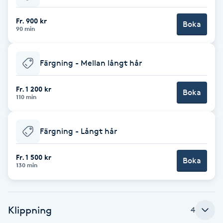
Babylights
Fr. 900 kr
Boka
90 min
Balayage
Färgning - Mellan långt hår
Bambumassage
Fr. 1 200 kr
Boka
110 min
Barber
Barnklippning
Färgning - Långt hår
BIAB
Fr. 1 500 kr
Boka
130 min
Blowout
Klippning
4
Bottenfärg