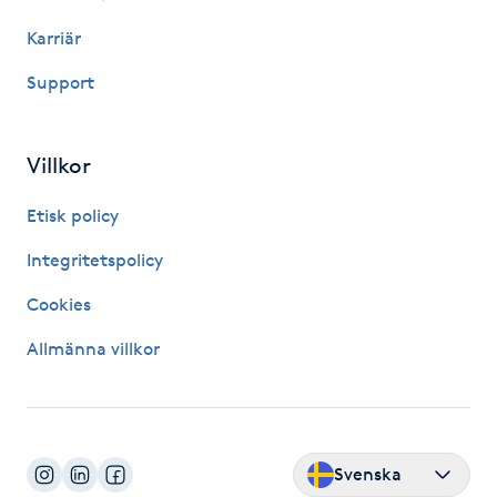
Karriär
Gua Sha-massage
Support
H
Hatha Yoga
Villkor
Headspa
Etisk policy
Integritetspolicy
Healing
Cookies
Herrklippning
Allmänna villkor
HIFU
Hollywood Peel
Svenska