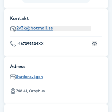
F
Kontakt
Face framing
Faceliftmassage
+467099304XX
Fet hårbotten
Fettreducering
Adress
Fibromassage
Stationsvägen
Fillers
748 41, Örbyhus
Fotmassage