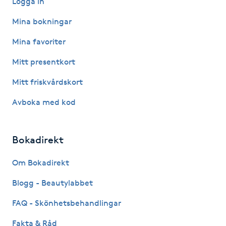
Logga in
Föning
Mina bokningar
G
Mina favoriter
Gel naglar
Mitt presentkort
Gelenaglar
Mitt friskvårdskort
Avboka med kod
Gellack
Gellack med förstärkning
Bokadirekt
Om Bokadirekt
Gravidmassage
Blogg - Beautylabbet
Gravidyoga
FAQ - Skönhetsbehandlingar
Gruppträning
Fakta & Råd