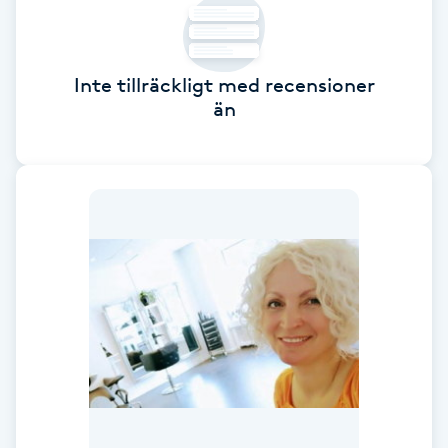
Cryoterapi
D
Inte tillräckligt med recensioner
Damklippning
än
Dermapen
Diamantslipning
E
Enzympeeling
Extensions
Extensions borttagning
Eyeliner-tatuering