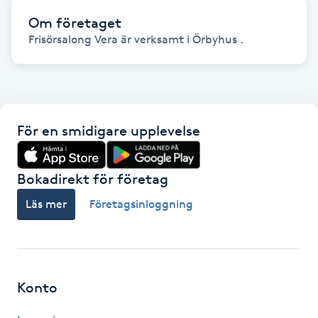
Fransk manikyr
Om företaget
Frisörsalong Vera är verksamt i Örbyhus .
Fransrengöring
Frekvensterapi
För en smidigare upplevelse
Friskvård
Friskvårdsmassage
Bokadirekt för företag
Läs mer
Företagsinloggning
Frisör
Funktionsanalys
Konto
Färgning