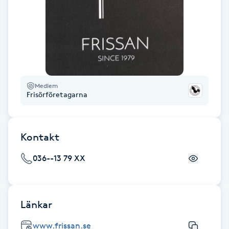
Cryoterapi
D
Damklippning
Dermapen
Medlem
Frisörföretagarna
Diamantslipning
E
Kontakt
Enzympeeling
036--13 79 XX
Extensions
Extensions borttagning
Länkar
www.frissan.se
Eyeliner-tatuering