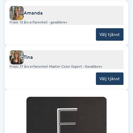
Brynformning
Amanda
Frisör 13 års erfarenhet -gesällbrev
Brynfärgning
Välj tjänst
Brynplockning
Tina
Bröllopsuppsättning
Frisör,17 års erfarenhet Master Color Expert -Gesällbrev
C
Välj tjänst
Celluliter
Coachning
Color correction