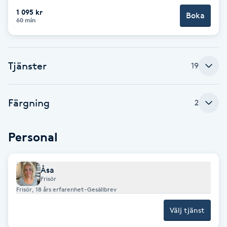
1 095 kr
Boka
Babylights
60 min
Balayage
Tjänster
19
Bambumassage
Färgning
2
Barber
Barnklippning
Personal
BIAB
Åsa
Frisör
Blowout
Frisör, 18 års erfarenhet-Gesällbrev
Välj tjänst
Bottenfärg