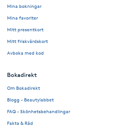
Föning
Mina bokningar
G
Mina favoriter
Gel naglar
Mitt presentkort
Mitt friskvårdskort
Gelenaglar
Avboka med kod
Gellack
Bokadirekt
Gellack med förstärkning
Om Bokadirekt
Gravidmassage
Blogg - Beautylabbet
Gravidyoga
FAQ - Skönhetsbehandlingar
Fakta & Råd
Gruppträning