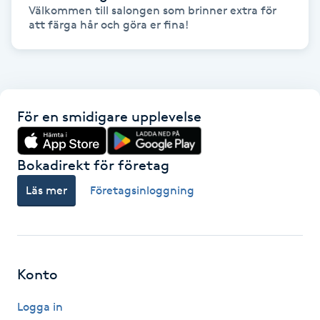
Välkommen till salongen som brinner extra för 
Fransk manikyr
att färga hår och göra er fina!
Fransrengöring
Frekvensterapi
För en smidigare upplevelse
Friskvård
Bokadirekt för företag
Friskvårdsmassage
Läs mer
Företagsinloggning
Frisör
Funktionsanalys
Konto
Färgning
Logga in