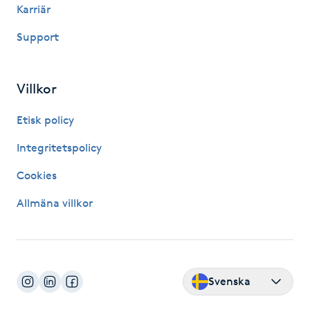
Karriär
Gua Sha-massage
Support
H
Hatha Yoga
Villkor
Etisk policy
Headspa
Integritetspolicy
Healing
Cookies
Herrklippning
Allmäna villkor
HIFU
Hollywood Peel
Svenska