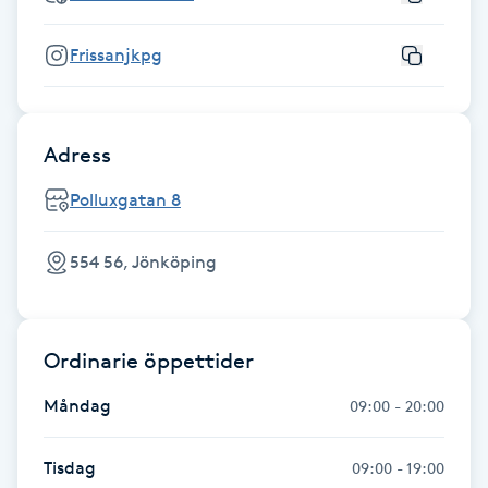
F
Frissanjkpg
Face framing
Faceliftmassage
Adress
Polluxgatan 8
Fet hårbotten
554 56, Jönköping
Fettreducering
Fibromassage
Ordinarie öppettider
Fillers
Måndag
09:00 - 20:00
Fotmassage
Tisdag
09:00 - 19:00