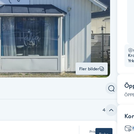
Kr
Yr
Fler bilder
Öpp
ÖPP
4
Ko
Pris