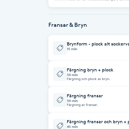
händer om den inte fungerar? Gör det ont att gå barfota, pronation, halux
valgus, mortons, hälsprickor, plantarfaschiit, hälsporre etc. Alla dessa tillstånd
Fransk manikyr
är tydliga tecken på att foten inte fungerar som de
se hur funktionen är och vad jag kan gö
oftast av 30 min behandling 2 ggr i veckan under 3 
med dig hemövningar. Eventuellt kan antalet behandlingar bli färre eller flera
Fransar & Bryn
Fransrengöring
beroende på hur du jobbar på med he
Frekvensterapi
Brynform - plock alt sockerv
15 min
Friskvård
Färgning bryn + plock
Friskvårdsmassage
30 min
Färgning och plock av bryn.
Frisör
Färgning fransar
30 min
Funktionsanalys
Färgning av fransar.
Färgning
Färgning fransar och bryn + 
45 min