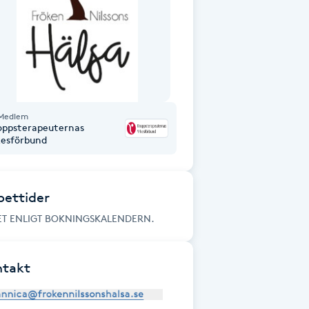
Medlem
oppsterapeuternas
kesförbund
ettider
ET ENLIGT BOKNINGSKALENDERN.
ntakt