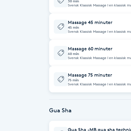
30 min
Svensk Klassisk Massage I en klassisk massage jobbar jag med kroppens mjuka
delar genom tryck, stretchning och kn
Babylights
och spänningar löses upp. Vid behov och efter överenskommelse med dig kan
jag även lägga till behandling med MB
Massage 45 minuter
45 min
Balayage
Svensk Klassisk Massage I en klassisk massage jobbar jag med kroppens mjuka
delar genom tryck, stretchning och kn
och spänningar löses upp. Vid behov och efter överenskommelse med dig kan
jag även lägga till behandling med MB
Bambumassage
Massage 60 minuter
60 min
Svensk Klassisk Massage I en klassisk massage jobbar jag med kroppens mjuka
Barber
delar genom tryck, stretchning och kn
och spänningar löses upp. Vid behov och efter överenskommelse med dig kan
jag även lägga till behandling med MB
Massage 75 minuter
Barnklippning
75 min
Svensk Klassisk Massage I en klassisk massage jobbar jag med kroppens mjuka
delar genom tryck, stretchning och kn
och spänningar löses upp. Vid behov och efter överenskommelse med dig kan
BIAB
jag även lägga till behandling med MB
Gua Sha
Blowout
Bottenfärg
Gua Sha -MB gua sha techn