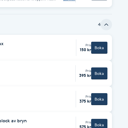
n skall. Jag börjar med att
ra för dig. En behandlingsserie består
veckor. Samtidigt så får du
4
mövningarna.
ax
Pris
Boka
150 kr
Pris
Boka
395 kr
Pris
Boka
375 kr
plock av bryn
Pris
Boka
575 kr