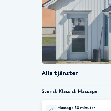
Alternativmedicin
Andningsmassage
Ansiktslyft utan kirurgi
Aromamassage
Ashtanga Yoga
Alla tjänster
Ayurveda
Ayurvedisk Massage
Svensk Klassisk Massage
Ansiktsbehandling djuprengörande
Massage 30 minuter
B