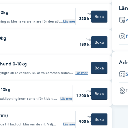
kammas/borstas ur ordentligt.
Län
-10kg
Pris
Boka
220 kr
ning av klorna vara enklare för den att
Läs mer
gående elektrisk fil. Så beroende på vad
nder jag det.
f
0kg
Pris
Boka
180 kr
Adr
n hund 0-10kg
Boka
 yngre än 12 veckor. Du är välkommen sedan
Läs mer
S
rsta besöket. Då kan vi på ett lugnt och fint
ppning/trimning. Du är med hela tiden och du får
örsta riktiga trimning/ klippning.
-10kg
1
Pris
a!
Boka
1 200 kr
saxklippning inom ramen för tiden,
Läs mer
klipp mellan trampdynor, bad, fön.
rim)
Pris
Boka
900 kr
a till bad och blås om du vill. Välj
Läs mer