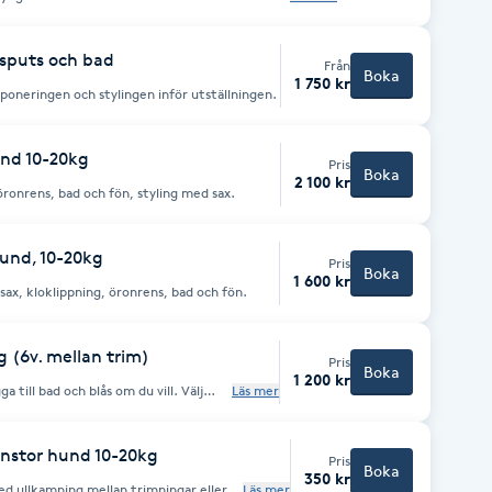
rsta besöket. Då kan vi på ett lugnt och fint
ppning/trimning. Du är med hela tiden och du får
örsta riktiga trimning/ klippning.
sputs och bad
Från
a!
Boka
1 750 kr
poneringen och stylingen inför utställningen.
nd 10-20kg
Pris
Boka
2 100 kr
öronrens, bad och fön, styling med sax.
und, 10-20kg
Pris
Boka
1 600 kr
ax, kloklippning, öronrens, bad och fön.
 (6v. mellan trim)
Pris
Boka
1 200 kr
a till bad och blås om du vill. Välj
Läs mer
lskamning, trimning av rullande päls,
anstor hund 10-20kg
Pris
Boka
350 kr
 med ullkamning mellan trimningar eller
Läs mer