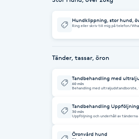
Fransk manikyr
Hundklippning, stor hund, ö
Fransrengöring
Ring eller skriv till mig på telefon/Wh
önskar göra. Tjänster som erbjuds är valpintroduktion, klippning,
ullkamning/urfällning, trimning (för st
kloklippning/filning, tandvård
Frekvensterapi
Tänder, tassar, öron
Friskvård
Friskvårdsmassage
Tandbehandling med ultralj
60 min
Behandling med ultraljudstandborste, 
lättare att skrapa bort den. Jag rek
Frisör
behandling med ultraljud. Detta kan 
tandköttsinflammationer och kan potent
bokar denna behandling om det är för
Tandbehandling Uppföljning
även om det gått mer än tre månader 
30 min
Funktionsanalys
Dog & Horse.
Uppföljning och underhåll av tänderna
Startomgång senast tre månader efter 
FunFlash Dog & Horse. Tandrinse ingår.
Färgning
Öronvård hund