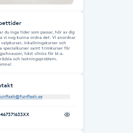
ettider
ar du inga tider som passar, hör av dig
ka vi nog kunna ordna det. Vi anordnar
 valpkurser, inkallningskurser och
a specialkurser samt trimkurser för
gschnauzer, häst clinics för bl.a.
prädsla och lastningsproblem.
omna!
ntakt
+467371633XX