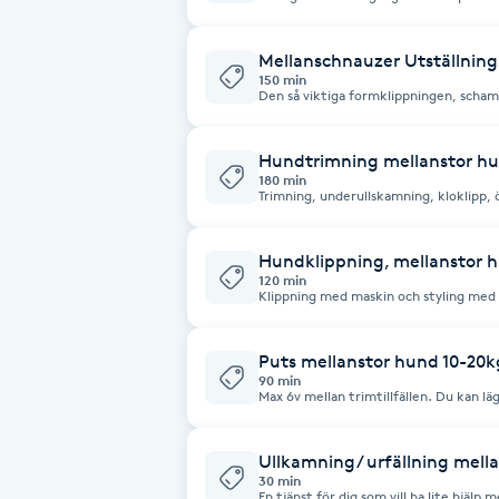
Eyeliner-tatuering
också men ju yngre desto bättre för fö
sätt introducera den till framtida kli
F
råd om hur du kan sköta valpens päls. Ni som kommer på valpintroduktion får också
ett mycket förmånligt pris på valpens f
Mellanschnauzer Utställning
Valpintroduktionen är gratis! Välkomn
150 min
Face framing
Den så viktiga formklippningen, scham
Faceliftmassage
Hundtrimning mellanstor hu
180 min
Trimning, underullskamning, kloklipp, 
Fet hårbotten
Hundklippning, mellanstor h
Fettreducering
120 min
Klippning med maskin och styling med s
Fibromassage
Puts mellanstor hund 10-20kg
90 min
Max 6v mellan trimtillfällen. Du kan lägg
Fillers
tilläggstjänst. I tjänsten ingår Underul
klipp runt öron, mage och där bak.
Ullkamning/ urfällning mell
Fotmassage
30 min
En tjänst för dig som vill ha lite hjälp