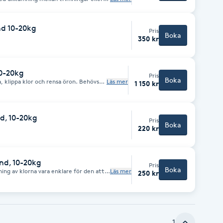
er men även andra raser. Passar också
kammas/borstas ur ordentligt.
nd 10-20kg
Pris
Boka
350 kr
0-20kg
Pris
Boka
, klippa klor och rensa öron. Behövs
Läs mer
1 150 kr
 också. Hunden kommer att lukta gott
ör soffgos!
d, 10-20kg
Pris
Boka
220 kr
und, 10-20kg
Pris
Boka
ning av klorna vara enklare för den att
Läs mer
250 kr
gående elektrisk fil. Så beroende på vad
nder jag det.
1