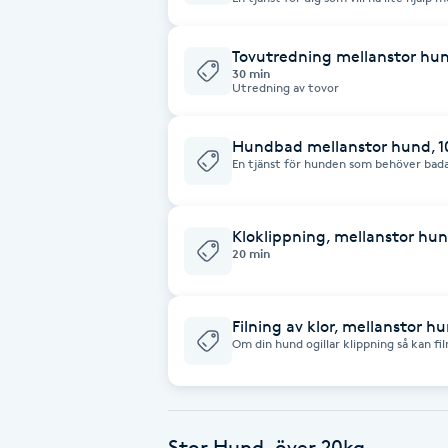
klippningar. Jättebra för Dvärgschnauz
hunden som är i fällning och behöver 
Fotsvamp
Tovutredning mellanstor hu
30 min
Fotvård
Utredning av tovor
Fransar
Hundbad mellanstor hund, 1
En tjänst för hunden som behöver bada
hygienklipp och tassklipp så görs det
och känna sig bra. Ren och fin, fārdig f
Fransborttagning
Kloklippning, mellanstor hun
Fransfärgning
20 min
Fransförlängning
Filning av klor, mellanstor h
Om din hund ogillar klippning så kan fil
hantera. Jag har både handfil och tyst
Fransförlängning Megavolym
som fungerar bäst för din hund så anvä
Fransförlängning Volym
Stor Hund, över 20kg