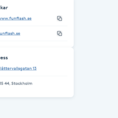
kar
www.funflash.se
unflash.se
ess
låttervallsgatan 13
15 44, Stockholm