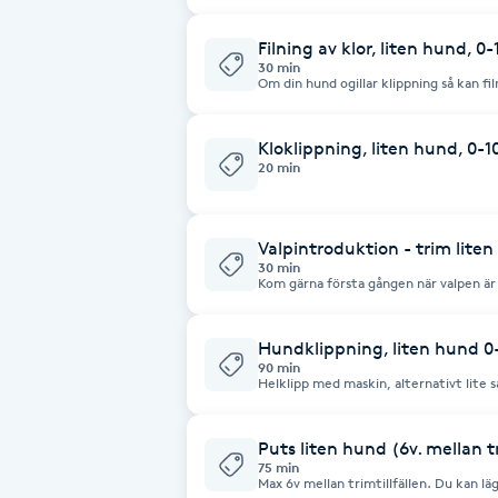
hunden som är i fällning och behöver 
Filning av klor, liten hund, 0
Brynformning
30 min
Om din hund ogillar klippning så kan fil
hantera. Jag har både handfil och tyst
Brynfärgning
som fungerar bäst för din hund så anvä
Kloklippning, liten hund, 0-1
20 min
Brynplockning
Bröllopsuppsättning
Valpintroduktion - trim lite
30 min
C
Kom gärna första gången när valpen är
också men ju yngre desto bättre för fö
sätt introducera den till framtida kli
Celluliter
råd om hur du kan sköta valpens päls. Ni som kommer på valpintroduktion får också
ett mycket förmånligt pris på valpens f
Hundklippning, liten hund 0
Valpintroduktionen är gratis! Välkomn
90 min
Helklipp med maskin, alternativt lite 
Coachning
underullskamning, kloklipp, öronrens, 
Puts liten hund (6v. mellan t
Color correction
75 min
Max 6v mellan trimtillfällen. Du kan lägg