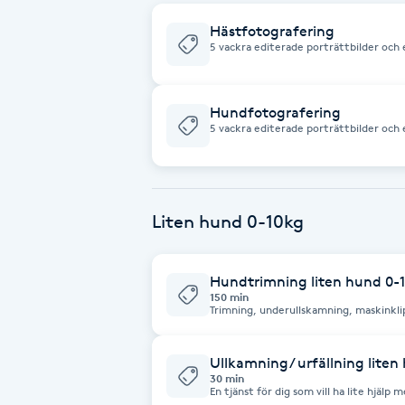
Hästfotografering
Babylights
5 vackra editerade porträttbilder och 
(@funflash.se) för typ av bilder du ka
resekostnader. Men om ni är flera i sta
resekostnaderna. Skriv adressen till st
Balayage
varandra samma dag, skriv att ni är fr
fotografer din bästa vän!
Hundfotografering
5 vackra editerade porträttbilder och e
Bambumassage
ned bilderna ifrån ingår. Se Instagram 
kan förvänta dig. Tillkommer gör resek
hundvänner i samma område som bokar 
ni är flera som bokar efter varandra sa
Barber
ser fram emot att fotografera din bäst
Liten hund 0-10kg
Barnklippning
Hundtrimning liten hund 0-
BIAB
150 min
Trimning, underullskamning, maskinkli
öronrens, klipp mellan trampdynor, ba
Blowout
Ullkamning/ urfällning liten
30 min
En tjänst för dig som vill ha lite hjälp
Bottenfärg
klippningar. Jättebra för Dvärgschnauz