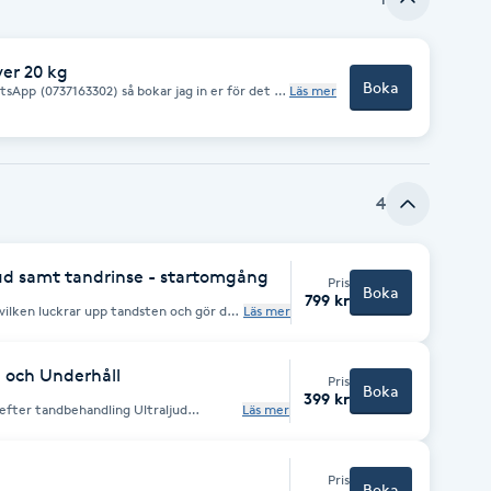
ver 20 kg
Boka
atsApp (0737163302) så bokar jag in er för det ni
Läs mer
rävhåriga raser), bad, öronvård, tassvård,
. Välkomna!
4
ud samt tandrinse - startomgång
Pris
Boka
799 kr
vilken luckrar upp tandsten och gör det
Läs mer
ommenderar regelbundna besök för
förhindra smärtsamma
iellt förhindra tandlossning. Du
sta gången hunden behandlas här samt
 och Underhåll
Pris
sedan hunden behandlats av FunFlash
Boka
399 kr
 efter tandbehandling Ultraljud
Läs mer
tidigare ultraljudsbehandling hos
Pris
Boka