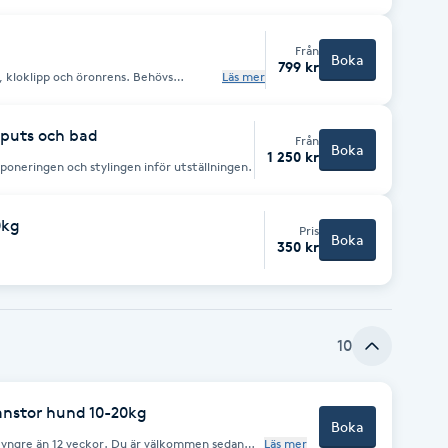
lskamning, trimning av rullande päls,
Från
Boka
799 kr
 kloklipp och öronrens. Behövs
Läs mer
med.
sputs och bad
Från
Boka
1 250 kr
poneringen och stylingen inför utställningen.
0kg
Pris
Boka
350 kr
10
lanstor hund 10-20kg
Boka
 yngre än 12 veckor. Du är välkommen sedan
Läs mer