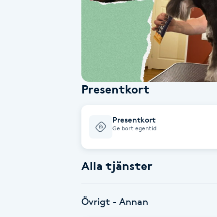
Alternativmedicin
Andningsmassage
Ansiktslyft utan kirurgi
Presentkort
Aromamassage
Ashtanga Yoga
Presentkort
Ge bort egentid
Ayurveda
Alla tjänster
Ayurvedisk Massage
Ansiktsbehandling djuprengörande
Övrigt - Annan
B