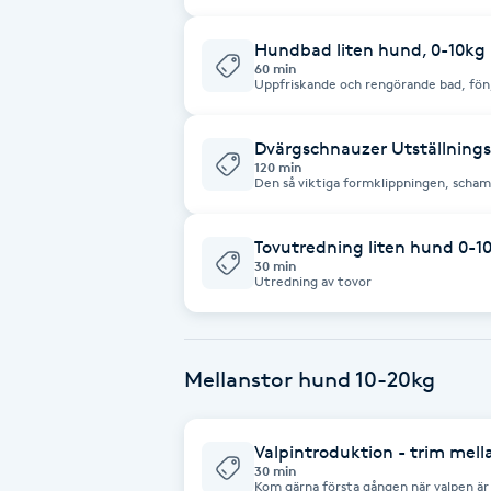
tilläggstjänst. I tjänsten ingår Underul
Cryoterapi
klipp runt öron, mage och där bak.
D
Hundbad liten hund, 0-10kg
60 min
Uppfriskande och rengörande bad, fön,
Damklippning
hygienklipp och tassklipp så görs det 
Dvärgschnauzer Utställning
Dermapen
120 min
Den så viktiga formklippningen, scham
Diamantslipning
Tovutredning liten hund 0-1
E
30 min
Utredning av tovor
Enzympeeling
Extensions
Mellanstor hund 10-20kg
Extensions borttagning
Valpintroduktion - trim mel
30 min
Kom gärna första gången när valpen är