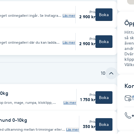
Pris
Boka
eget onlinegalleri ingår. Se Instagram
Läs mer
2 900 kr
n förvänta dig. Tillkommer gör
Öpp
llet som bokar så delar ni på
allet. Om ni är flera som bokar efter
Hitt
ån samma stall. Jag ser fram emot att
så s
Pris
Boka
get onlinegalleri där du kan ladda
Läs mer
även
2 900 kr
(@funflash.se) för typ av bilder du
andr
ostnader. Men om ni är flera
Dvär
så delar ni på resekostnaderna. Om
klip
mma dag, skriv att ni bokar ihop. Jag
a vän!
Välk
10
Ko
10kg
Pris
Boka
1 750 kr
pp öron, mage, rumpa, kloklipp,
Läs mer
d, fön
 hund 0-10kg
Pris
Boka
350 kr
 med ullkamning mellan trimningar eller
Läs mer
er men även andra raser. Passar också