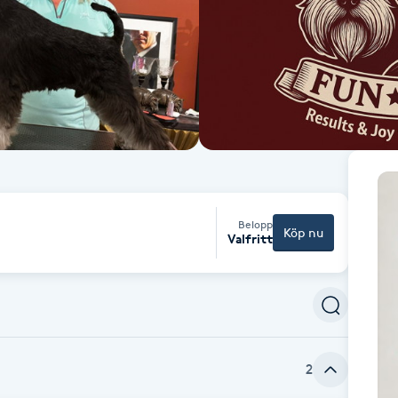
Belopp
Köp nu
Valfritt
2