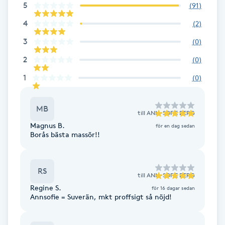
5
(
91
)
Brynformning
4
(
2
)
3
(
0
)
Brynfärgning
2
(
0
)
Brynplockning
1
(
0
)
Bröllopsuppsättning
MB
till
ANN-SOFIE BERG
C
Magnus B.
för en dag sedan
Borås bästa massör!!
Celluliter
Coachning
RS
till
ANN-SOFIE BERG
Regine S.
för 16 dagar sedan
Annsofie = Suverän, mkt proffsigt så nöjd!
Color correction