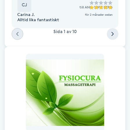
Cryoterapi
CJ
till
ANN-SOFIE BERG
D
Carina J.
för 2 månader sedan
Alltid lika fantastiskt
Damklippning
Sida
1
av
10
Dermapen
Diamantslipning
E
Enzympeeling
Extensions
Extensions borttagning
Eyeliner-tatuering