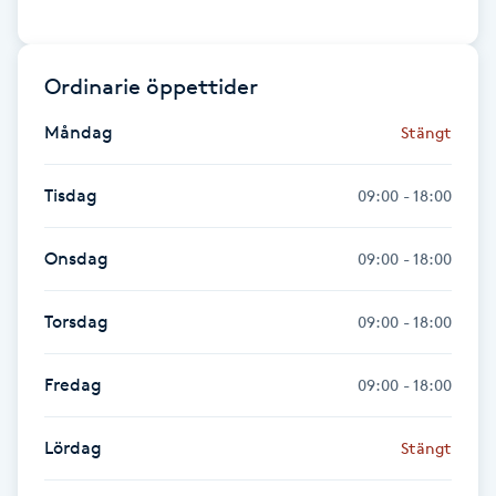
Fotsvamp
Ordinarie öppettider
Fotvård
Måndag
Stängt
Fransar
Tisdag
09:00 - 18:00
Fransborttagning
Onsdag
09:00 - 18:00
Fransfärgning
Torsdag
09:00 - 18:00
Fransförlängning
Fredag
09:00 - 18:00
Fransförlängning Megavolym
Lördag
Stängt
Fransförlängning Volym