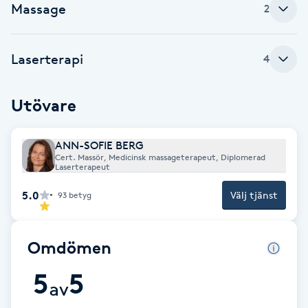
Massage
2
Babylights
Laserterapi
4
Balayage
Bambumassage
Utövare
Barber
ANN-SOFIE BERG
Cert. Massör, Medicinsk massageterapeut, Diplomerad
Laserterapeut
Barnklippning
5.0
Välj tjänst
93
betyg
BIAB
Omdömen
Blowout
5
5
av
Bottenfärg