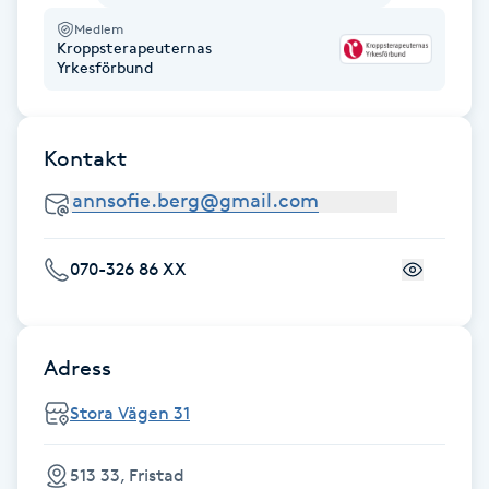
F
Medlem
Kroppsterapeuternas
Yrkesförbund
Face framing
Faceliftmassage
Kontakt
Fet hårbotten
Fettreducering
070-326 86 XX
Fibromassage
Adress
Fillers
Stora Vägen 31
Fotmassage
513 33, Fristad