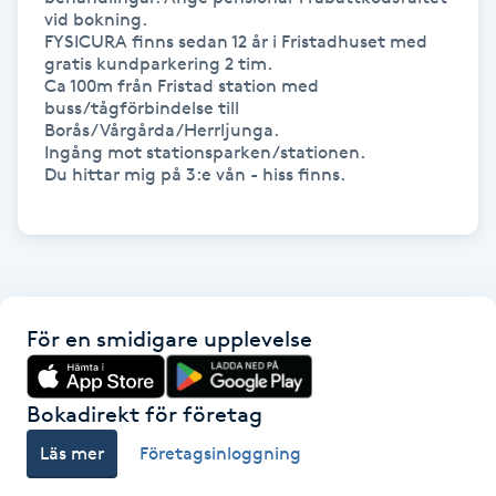
vid bokning.

Föning
FYSICURA finns sedan 12 år i Fristadhuset med 
G
gratis kundparkering 2 tim.  

Ca 100m från Fristad station med 
buss/tågförbindelse till 
Gel naglar
Borås/Vårgårda/Herrljunga.

Ingång mot stationsparken/stationen. 

Gelenaglar
Du hittar mig på 3:e vån - hiss finns.  

Gellack
Gellack med förstärkning
För en smidigare upplevelse
Gravidmassage
Bokadirekt för företag
Gravidyoga
Läs mer
Företagsinloggning
Gruppträning