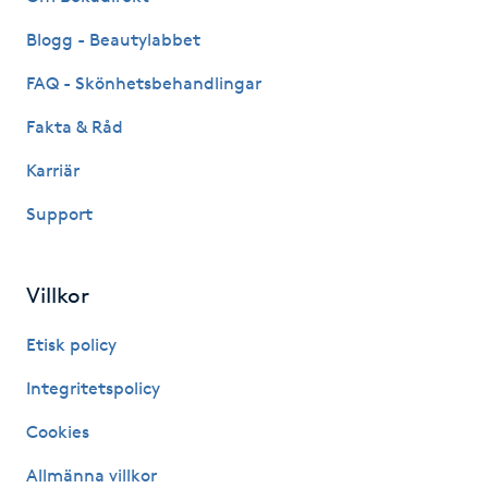
Hot Stone Massage
Blogg - Beautylabbet
Hot yoga
FAQ - Skönhetsbehandlingar
Fakta & Råd
Hudföryngring
Karriär
Huduppstramning
Support
Hudvård
Villkor
Hyaluronsyra
Etisk policy
Hyperhidros
Integritetspolicy
Cookies
Hypnos
Allmänna villkor