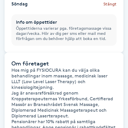
Söndag
Stängt
Fransk manikyr
Fransrengöring
Info om öppettider
Öppettiderna varierar pga. företagsmassage vissa
dagar/vecka. Hör av dig per sms eller mail med
Frekvensterapi
förfrågan om du behöver hjälp att boka en tid.
Friskvård
Om företaget
Friskvårdsmassage
Hos mig på FYSIOCURA kan du välja olika 
behandlingar inom massage, medicinsk laser 
LLLT (Low Level Laser Therapy) och 
Frisör
kinesiologitejpning.

Jag är ansvarsförsäkrad genom 
Kroppsterapeuternas Yrkesförbund, Certifierad 
Funktionsanalys
Massör av Branschrådet Svensk Massage, 
Diplomerad Medicinsk Massageterapeut och 
Diplomerad Laserterapeut.

Färgning
Pensionärer har 10% rabatt på samtliga 
behandlingar. Ange pensionär i rabattkodsfältet 