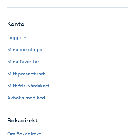
Gua Sha-massage
H
Konto
Hatha Yoga
Logga in
Mina bokningar
Headspa
Mina favoriter
Healing
Mitt presentkort
Mitt friskvårdskort
Herrklippning
Avboka med kod
HIFU
Bokadirekt
Hollywood Peel
Om Bokadirekt