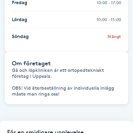
Fredag
10:00 - 17:00
Föning
G
Lördag
10:00 - 15:00
Gel naglar
Söndag
Stängt
Gelenaglar
Om företaget
Gellack
Gå och löpkliniken är ett ortopedtekniskt 
företag i Uppsala.

Gellack med förstärkning
OBS! Vid återbeställning av individuella inlägg 
måste man ringa oss!
Gravidmassage
Gravidyoga
Gruppträning
För en smidigare upplevelse