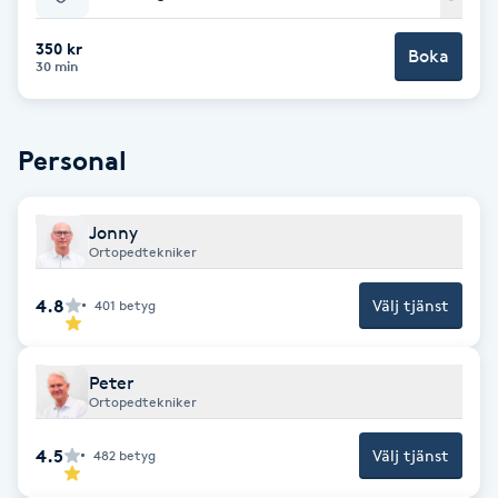
Babylights
350 kr
Boka
30 min
Balayage
Personal
Bambumassage
Barber
Jonny
Ortopedtekniker
Barnklippning
4.8
Välj tjänst
401
betyg
BIAB
Peter
Ortopedtekniker
Blowout
4.5
Välj tjänst
482
betyg
Bottenfärg