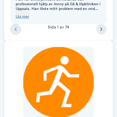
professionell hjälp av Jonny på Gå & löpkliniken i
F
Uppsala. Han löste mitt problem med en ond
fot. Jag rekommenderar verkligen Jonny för er
Läs mer
som behöver någon som lyssnar på er och
Face framing
förstår problemet, kommer med konstruktiva
Sida
1
av
74
lösningar och följer upp.
Faceliftmassage
Fet hårbotten
Fettreducering
Fibromassage
Fillers
Fotmassage