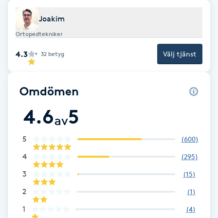
Brynformning
Joakim
Ortopedtekniker
Brynfärgning
4.3
Välj tjänst
32
betyg
Brynplockning
Omdömen
Bröllopsuppsättning
4.6
5
C
av
Celluliter
5
(
600
)
4
(
295
)
Coachning
3
(
15
)
2
(
1
)
Color correction
1
(
4
)