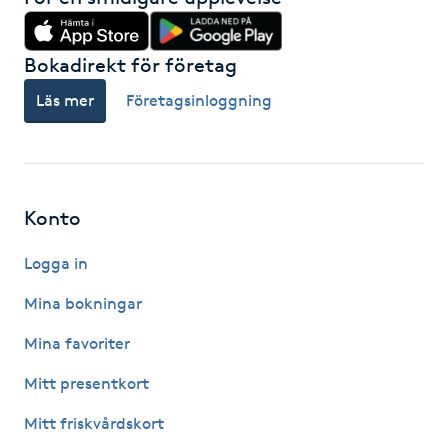
Gua Sha-massage
Bokadirekt för företag
H
Läs mer
Företagsinloggning
Hatha Yoga
Headspa
Konto
Healing
Logga in
Herrklippning
Mina bokningar
Mina favoriter
HIFU
Mitt presentkort
Hollywood Peel
Mitt friskvårdskort