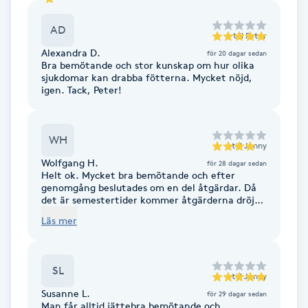
Cryoterapi
D
AD
till
Peter
Alexandra D.
för 20 dagar sedan
Damklippning
Bra bemötande och stor kunskap om hur olika
sjukdomar kan drabba fötterna. Mycket nöjd,
igen. Tack, Peter!
Dermapen
Diamantslipning
WH
till
Jonny
E
Wolfgang H.
för 28 dagar sedan
Helt ok. Mycket bra bemötande och efter
genomgång beslutades om en del åtgärdar. Då
Enzympeeling
det är semestertider kommer åtgärderna dröjer
ett tag och därmed också upplevelsen om
Läs mer
bedömningar blev korrekt. Återkommer med
Extensions
mera utlåtande senare.
Extensions borttagning
SL
till
Jonny
Susanne L.
för 29 dagar sedan
Eyeliner-tatuering
Man får alltid jättebra bemötande och