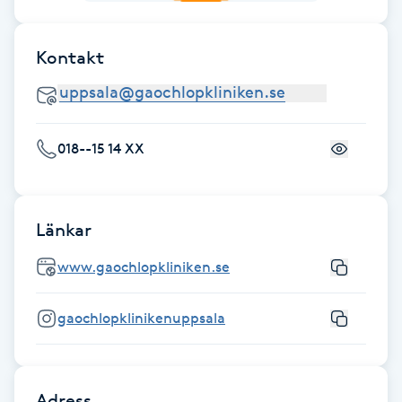
Fotsvamp
Kontakt
Fotvård
Fransar
018--15 14 XX
Fransborttagning
Fransfärgning
Länkar
www.gaochlopkliniken.se
Fransförlängning
gaochlopklinikenuppsala
Fransförlängning Megavolym
Fransförlängning Volym
Adress