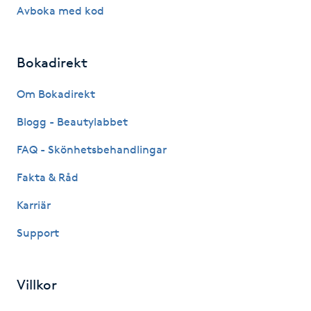
Hot Stone Massage
Avboka med kod
Hot yoga
Bokadirekt
Hudföryngring
Om Bokadirekt
Blogg - Beautylabbet
Huduppstramning
FAQ - Skönhetsbehandlingar
Hudvård
Fakta & Råd
Hyaluronsyra
Karriär
Support
Hyperhidros
Hypnos
Villkor