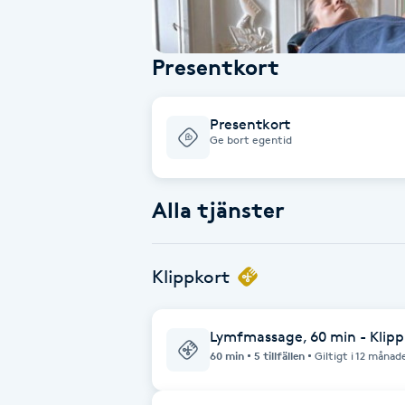
Babylights
Presentkort
Balayage
Presentkort
Bambumassage
Ge bort egentid
Barber
Alla tjänster
Barnklippning
Klippkort
BIAB
Lymfmassage, 60 min - Klippko
Blowout
60 min
5 tillfällen
Giltigt i 12 månad
Bottenfärg