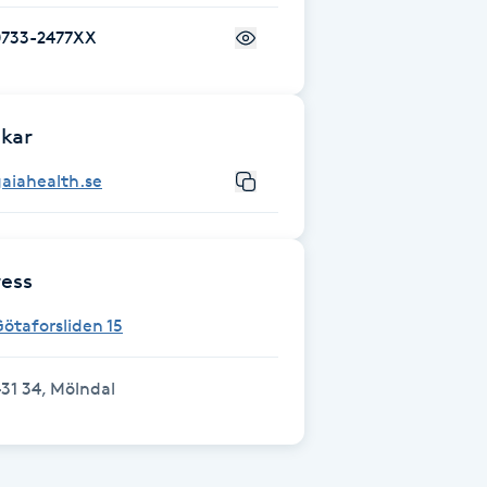
0733-2477XX
kar
aiahealth.se
ess
ötaforsliden 15
31 34, Mölndal