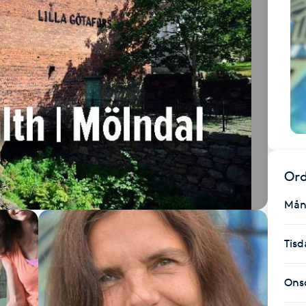
Ord
Mån
Tisd
Ons