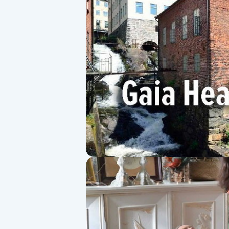
Alternativmedicin
Andningsmassage
Ansiktslyft utan kirurgi
Aromamassage
Ashtanga Yoga
Ayurveda
Ayurvedisk Massage
Ansiktsbehandling djuprengörande
B