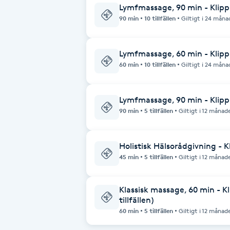
Lymfmassage, 90 min - Klippko
90 min
10 tillfällen
Giltigt i 24 måna
Brynformning
Brynfärgning
Lymfmassage, 60 min - Klippko
60 min
10 tillfällen
Giltigt i 24 måna
Brynplockning
Lymfmassage, 90 min - Klippko
Bröllopsuppsättning
90 min
5 tillfällen
Giltigt i 12 månad
C
Holistisk Hälsorådgivning - Kl
Celluliter
45 min
5 tillfällen
Giltigt i 12 månad
Coachning
Klassisk massage, 60 min - Kli
tillfällen)
Color correction
60 min
5 tillfällen
Giltigt i 12 månad