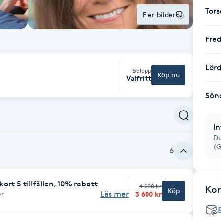
Tor
Fler bilder
Fre
Lör
Belopp
Köp nu
Valfritt
Sön
In
Du
(G
6
rt 5 tillfällen, 10% rabatt
4 000 kr
Ko
Köp
Läs mer
3 600 kr
er