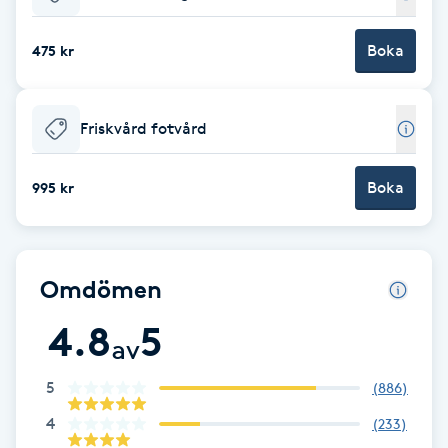
Babylights
Boka
475 kr
Balayage
Friskvård fotvård
Bambumassage
Boka
995 kr
Barber
Barnklippning
Omdömen
BIAB
4.8
5
av
Blowout
5
(
886
)
4
(
233
)
Bottenfärg