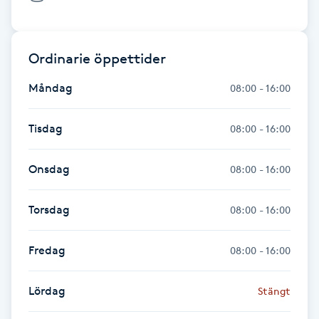
Fotsvamp
Fotvård
Ordinarie öppettider
Måndag
08:00 - 16:00
Fransar
Tisdag
08:00 - 16:00
Fransborttagning
Onsdag
08:00 - 16:00
Fransfärgning
Torsdag
08:00 - 16:00
Fransförlängning
Fredag
08:00 - 16:00
Fransförlängning Megavolym
Lördag
Stängt
Fransförlängning Volym