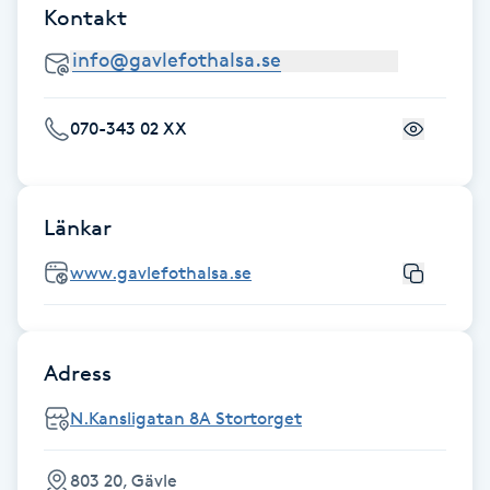
Kontakt
F
Face framing
070-343 02 XX
Faceliftmassage
Fet hårbotten
Länkar
Fettreducering
www.gavlefothalsa.se
Fibromassage
Adress
Fillers
N.Kansligatan 8A Stortorget
Fotmassage
803 20, Gävle