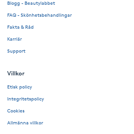
Blogg - Beautylabbet
Gua Sha-massage
FAQ - Skönhetsbehandlingar
H
Fakta & Råd
Hatha Yoga
Karriär
Support
Headspa
Healing
Villkor
Etisk policy
Herrklippning
Integritetspolicy
HIFU
Cookies
Hollywood Peel
Allmänna villkor