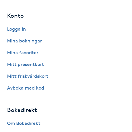
Föning
Konto
G
Logga in
Gel naglar
Mina bokningar
Gelenaglar
Mina favoriter
Gellack
Mitt presentkort
Mitt friskvårdskort
Gellack med förstärkning
Avboka med kod
Gravidmassage
Bokadirekt
Gravidyoga
Om Bokadirekt
Gruppträning