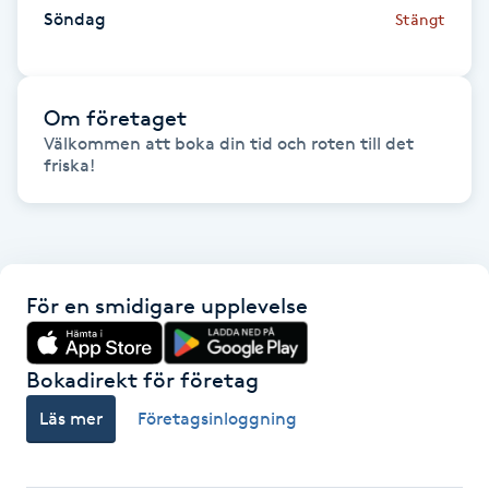
Söndag
Stängt
Fransk manikyr
Fransrengöring
Om företaget
Välkommen att boka din tid och roten till det 
Frekvensterapi
friska!
Friskvård
Friskvårdsmassage
För en smidigare upplevelse
Frisör
Bokadirekt för företag
Funktionsanalys
Läs mer
Företagsinloggning
Färgning