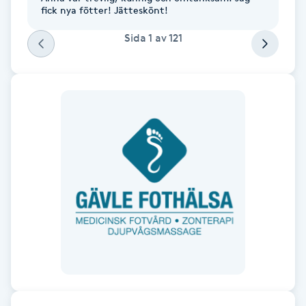
Cryoterapi
fick nya fötter! Jätteskönt!
D
Sida
1
av
121
Damklippning
Dermapen
Diamantslipning
E
Enzympeeling
Extensions
Extensions borttagning
Eyeliner-tatuering