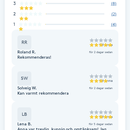
3
(
8
)
Brynformning
2
(
2
)
1
(
4
)
Brynfärgning
RR
Brynplockning
till
Anna
Roland R.
för 2 dagar sedan
Rekommenderas!
Bröllopsuppsättning
C
SW
till
Anna
Celluliter
Solveig W.
för 2 dagar sedan
Kan varmt rekommendera
Coachning
LB
Color correction
till
Anna
Lena B.
för 5 dagar sedan
Anna var trevlig, kunnig och omtänksam! Jag