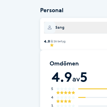
Fransk manikyr
Personal
Fransrengöring
Sang
Frekvensterapi
4.9
26
betyg
Friskvård
Friskvårdsmassage
Omdömen
4.9
5
Frisör
av
Funktionsanalys
5
4
Färgning
3