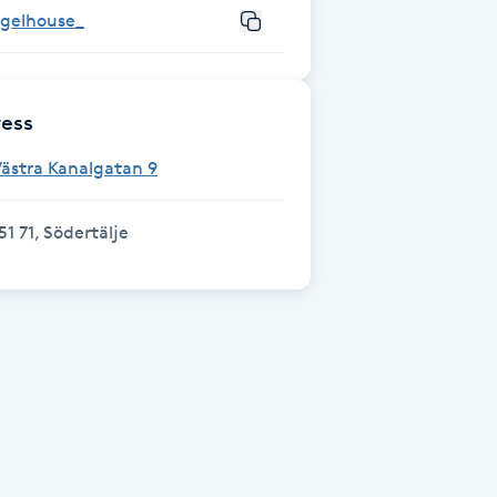
_gelhouse_
ess
ästra Kanalgatan 9
51 71, Södertälje