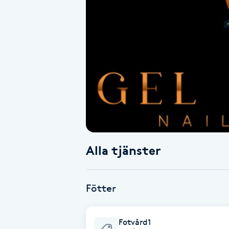
Alternativmedicin
Andningsmassage
Ansiktslyft utan kirurgi
Aromamassage
Ashtanga Yoga
Alla tjänster
Ayurveda
Ayurvedisk Massage
Fötter
Ansiktsbehandling djuprengörande
Fotvård1
B