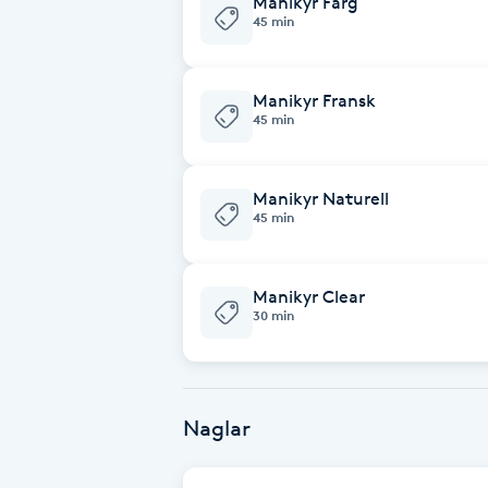
Manikyr Färg
45 min
Brynformning
Manikyr Fransk
Brynfärgning
45 min
Brynplockning
Manikyr Naturell
45 min
Bröllopsuppsättning
C
Manikyr Clear
30 min
Celluliter
Coachning
Naglar
Color correction