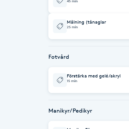
45 min
Babylights
Målning (tånaglar
25 min
Balayage
Bambumassage
Fotvård
Barber
Förstärka med gelé/akryl
Barnklippning
15 min
BIAB
Blowout
Manikyr/Pedikyr
Bottenfärg