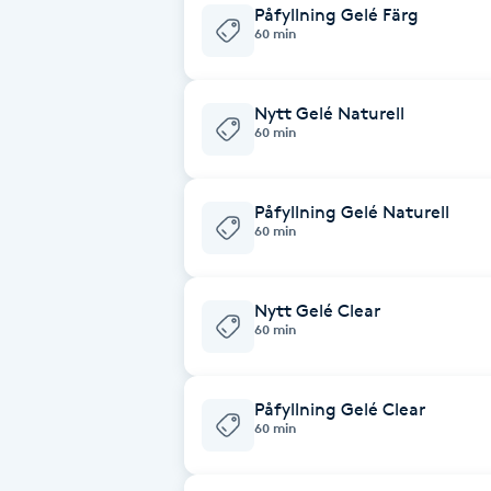
Eyeliner-tatuering
Påfyllning Gelé Färg
60 min
F
Face framing
Nytt Gelé Naturell
60 min
Faceliftmassage
Påfyllning Gelé Naturell
Fet hårbotten
60 min
Fettreducering
Nytt Gelé Clear
60 min
Fibromassage
Fillers
Påfyllning Gelé Clear
60 min
Fotmassage