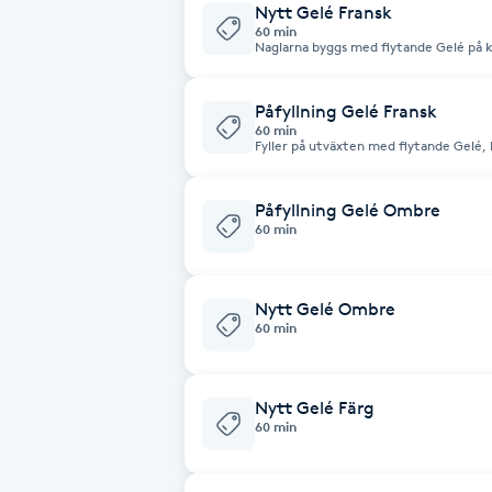
Nytt Gelé Fransk
Cryoterapi
60 min
D
Naglarna byggs med flytande Gelé på k
på naglarna, kunderna kan välja att för
Damklippning
Påfyllning Gelé Fransk
60 min
Fyller på utväxten med flytande Gelé, 
Dermapen
längden eller korta ner till önskad läng
Påfyllning Gelé Ombre
Diamantslipning
60 min
E
Nytt Gelé Ombre
Enzympeeling
60 min
Extensions
Nytt Gelé Färg
60 min
Extensions borttagning