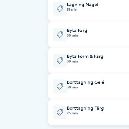
Lagning Nagel
Fotsvamp
15 min
Fotvård
Byta Färg
30 min
Fransar
Byta Form & Färg
Fransborttagning
30 min
Fransfärgning
Borttagning Gelé
30 min
Fransförlängning
Fransförlängning Megavolym
Borttagning Färg
25 min
Fransförlängning Volym