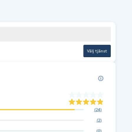
Välj tjänst
(
24
)
(
2
)
(
0
)