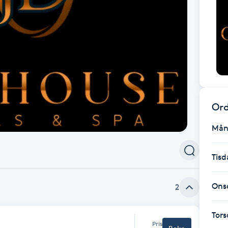
Ord
Mån
Tisd
Ons
2
Tor
Pris