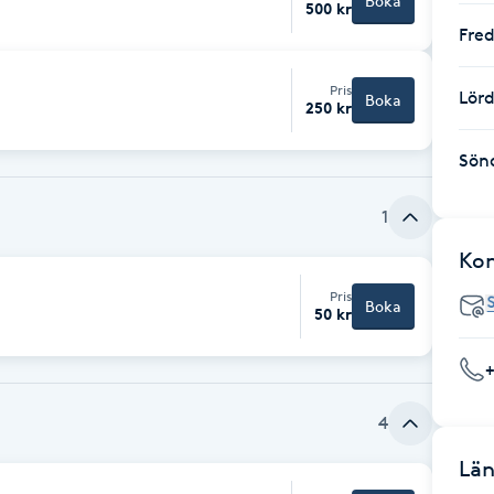
Boka
500 kr
Fre
Pris
Lör
Boka
250 kr
Sön
1
Ko
Pris
Boka
50 kr
4
Län