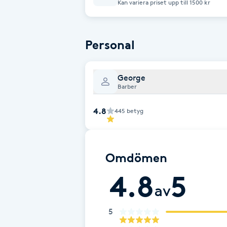
Kan variera priset upp till 1500 kr
Fotsvamp
Personal
Fotvård
Fransar
George
Barber
Fransborttagning
4.8
445
betyg
Fransfärgning
Omdömen
Fransförlängning
4.8
5
Fransförlängning Megavolym
av
5
Fransförlängning Volym