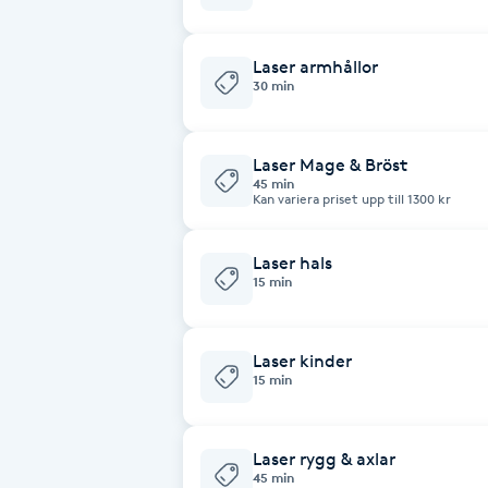
Eyeliner-tatuering
F
Laser armhållor
30 min
Face framing
Faceliftmassage
Laser Mage & Bröst
45 min
Kan variera priset upp till 1300 kr
Fet hårbotten
Laser hals
Fettreducering
15 min
Fibromassage
Laser kinder
15 min
Fillers
Fotmassage
Laser rygg & axlar
45 min