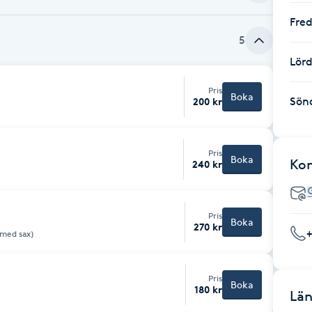
Fre
5
Lör
Pris
Boka
Sön
200 kr
Pris
Boka
Ko
240 kr
Pris
Boka
270 kr
a med sax)
Pris
Boka
180 kr
Län