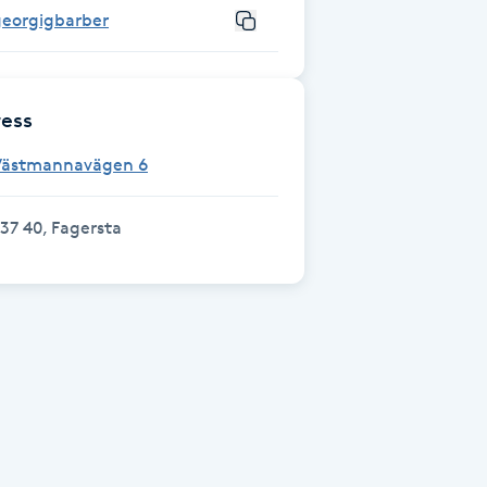
georgigbarber
ess
Västmannavägen 6
37 40, Fagersta