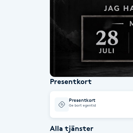
Alternativmedicin
Andningsmassage
Ansiktslyft utan kirurgi
Aromamassage
Ashtanga Yoga
Presentkort
Ayurveda
Presentkort
Ayurvedisk Massage
Ge bort egentid
Ansiktsbehandling djuprengörande
Alla tjänster
B