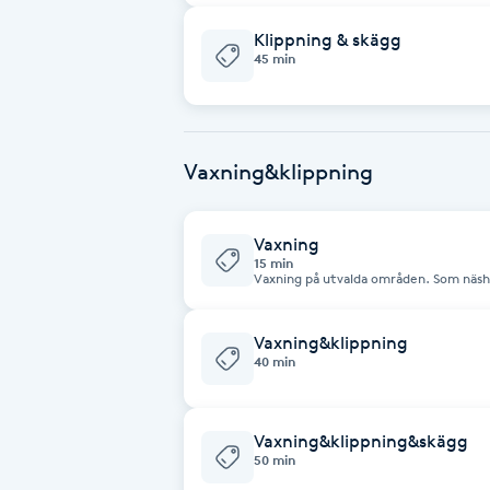
Klippning & skägg
Brynformning
45 min
Brynfärgning
Vaxning&klippning
Brynplockning
Bröllopsuppsättning
Vaxning
15 min
C
Vaxning på utvalda områden. Som näshå
Celluliter
Vaxning&klippning
40 min
Coachning
Vaxning&klippning&skägg
Color correction
50 min