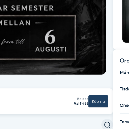
Ord
Mån
Tisd
Belopp
Köp nu
Valfritt
Ons
Tor