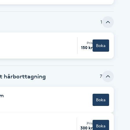
1
Pris
Boka
150 kr
t hårborttagning
7
um
Boka
Pris
Boka
300 kr