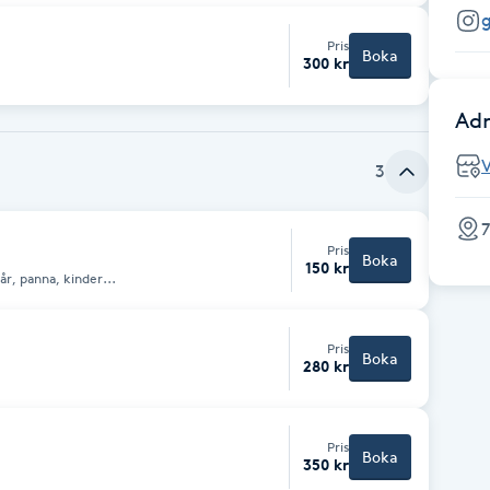
Pris
Boka
300 kr
Adr
3
7
Pris
Boka
150 kr
r, panna, kinder...
Pris
Boka
280 kr
Pris
Boka
350 kr