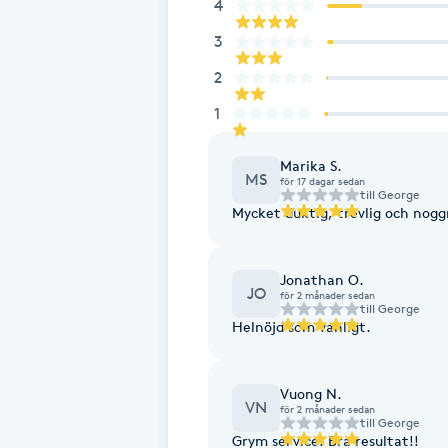
4
Fransk manikyr
3
2
Fransrengöring
1
Frekvensterapi
Marika S.
MS
för 17 dagar sedan
Friskvård
till
George
Mycket duktig,
Friskvårdsmassage
Jonathan O.
JO
för 2 månader sedan
Frisör
till
George
Helnöjd som vanligt.
Funktionsanalys
Vuong N.
VN
för 2 månader sedan
Färgning
till
George
Grym service! Bra resultat!!