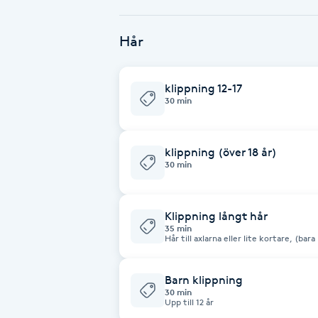
Babylights
Hår
Balayage
klippning 12-17
30 min
Bambumassage
Barber
klippning (över 18 år)
30 min
Barnklippning
Klippning långt hår
35 min
BIAB
Hår till axlarna eller lite kortare, (bar
Blowout
Barn klippning
30 min
Upp till 12 år
Bottenfärg