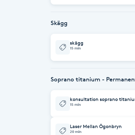
Cryoterapi
D
Skägg
Damklippning
skägg
Dermapen
15 min
Diamantslipning
E
Soprano titanium - Permanen
Enzympeeling
konsultation soprano titani
Extensions
15 min
Extensions borttagning
Laser Mellan Ögonbryn
20 min