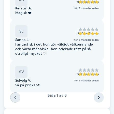
till
Gina Clemes
F
Kerstin A.
för 5 månader sedan
Magisk ❤️
Face framing
SJ
Faceliftmassage
till
Gina Clemes
Sanna J.
för 5 månader sedan
Fantastisk i det hon gör väldigt välkomnande
Fet hårbotten
och varm människa, hon prickade rätt på så
otroligt mycket ♡
Fettreducering
SV
till
Gina Clemes
Fibromassage
Solveig V.
för 5 månader sedan
Så på pricken!!
Fillers
Sida
1
av
8
Fotmassage