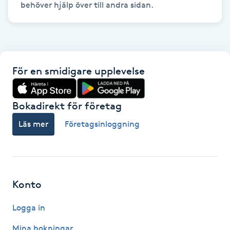
behöver hjälp över till andra sidan. 
Gua Sha-massage
H
Hatha Yoga
För en smidigare upplevelse
Headspa
Bokadirekt för företag
Healing
Läs mer
Företagsinloggning
Herrklippning
HIFU
Konto
Hollywood Peel
Logga in
Mina bokningar