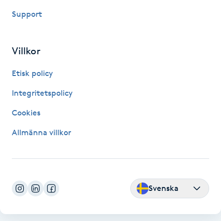
Hårborttagning
Support
Hårbottenbehandling
Villkor
Hårförlängning
Etisk policy
Hårvård
Integritetspolicy
Cookies
Hälsa
Allmänna villkor
Hälsprickor
I
Idrottsmassage
Svenska
IPL