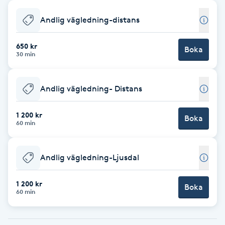
Babylights
Andlig vägledning-distans
Balayage
650 kr
Boka
30 min
Bambumassage
Andlig vägledning- Distans
Barber
1 200 kr
Boka
60 min
Barnklippning
Andlig vägledning-Ljusdal
BIAB
1 200 kr
Blowout
Boka
60 min
Bottenfärg