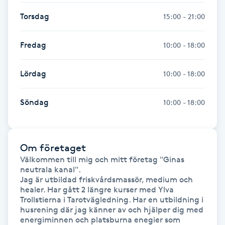
Föning
Torsdag
15:00 - 21:00
G
Fredag
10:00 - 18:00
Gel naglar
Lördag
10:00 - 18:00
Gelenaglar
Söndag
10:00 - 18:00
Gellack
Gellack med förstärkning
Om företaget
Välkommen till mig och mitt företag "Ginas 
Gravidmassage
neutrala kanal".

Jag är utbildad friskvårdsmassör, medium och 
healer. Har gått 2 längre kurser med Ylva 
Gravidyoga
Trollstierna i Tarotvägledning. Har en utbildning i 
husrening där jag känner av och hjälper dig med 
Gruppträning
energiminnen och platsburna enegier som 