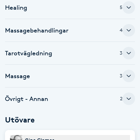
Healing
5
Brynformning
Brynfärgning
Massagebehandlingar
4
Brynplockning
Tarotvägledning
3
Bröllopsuppsättning
C
Massage
3
Celluliter
Övrigt - Annan
2
Coachning
Utövare
Color correction