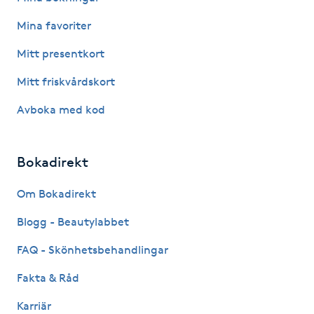
Hot Stone Massage
Mina favoriter
Hot yoga
Mitt presentkort
Mitt friskvårdskort
Hudföryngring
Avboka med kod
Huduppstramning
Bokadirekt
Hudvård
Om Bokadirekt
Hyaluronsyra
Blogg - Beautylabbet
Hyperhidros
FAQ - Skönhetsbehandlingar
Fakta & Råd
Hypnos
Karriär