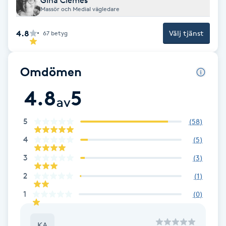
Gina Clemes
Cryoterapi
Massör och Medial vägledare
D
4.8
Välj tjänst
67
betyg
Damklippning
Omdömen
Dermapen
4.8
5
av
Diamantslipning
E
5
(
58
)
Enzympeeling
4
(
5
)
3
(
3
)
Extensions
2
(
1
)
1
(
0
)
Extensions borttagning
Eyeliner-tatuering
KA