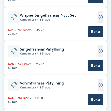
Cryoterapi
D
Wispies Singelfransar Nytt Set
Kampanjpris till 31 aug
Damklippning
676 - 718 kr
795 - 845 kr
Boka
75 min
Dermapen
Diamantslipning
Singelfransar Påfyllning
Kampanjpris till 31 aug
E
626 - 671 kr
695 - 745 kr
Boka
60 min
Enzympeeling
Extensions
Volymfransar Påfyllning
Kampanjpris till 31 aug
Extensions borttagning
674 - 761 kr
749 - 845 kr
Boka
60 min
Eyeliner-tatuering