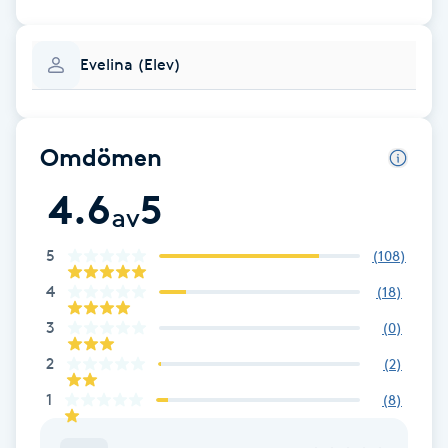
LED-ljusterapi
Evelina (Elev)
Liktornar
Omdömen
LPG
4.6
5
av
LPG-behandling
5
(
108
)
LPG-massage
4
(
18
)
3
(
0
)
Luggklippning
2
(
2
)
Lymfmassage
1
(
8
)
Läpptatuering