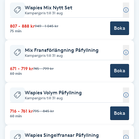
Wispies Mix Nytt Set
F
Kampanjpris till 31 aug
Face framing
807 - 888 kr
949 - 1 045 kr
Boka
75 min
Faceliftmassage
Mix Fransförlängning Påfyllning
Kampanjpris till 31 aug
Fet hårbotten
671 - 719 kr
745 - 799 kr
Boka
60 min
Fettreducering
Wispies Volym Påfyllning
Fibromassage
Kampanjpris till 31 aug
Fillers
716 - 761 kr
795 - 845 kr
Boka
60 min
Fotmassage
Wispies Singelfransar Påfyllning