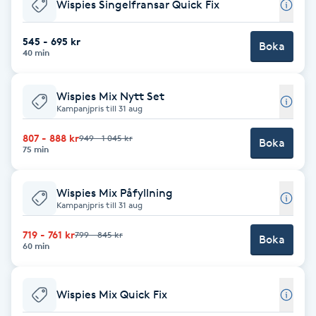
Wispies Singelfransar Quick Fix
IPL hårborttagning
545 - 695 kr
Boka
40 min
IR-massage
J
Wispies Mix Nytt Set
Kampanjpris till 31 aug
Japansk massage
807 - 888 kr
949 - 1 045 kr
Boka
K
75 min
K18
Wispies Mix Påfyllning
Kampanjpris till 31 aug
Katun fransar
719 - 761 kr
799 - 845 kr
Boka
60 min
Kemisk peeling
Wispies Mix Quick Fix
Keratinbehandling