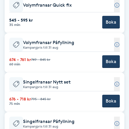
Volymfransar Quick fix
Föning
G
545 - 595 kr
Boka
35 min
Gel naglar
Volymfransar Påfyllning
Gelenaglar
Kampanjpris till 31 aug
674 - 761 kr
749 - 845 kr
Gellack
Boka
60 min
Gellack med förstärkning
Singelfransar Nytt set
Kampanjpris till 31 aug
Gravidmassage
676 - 718 kr
795 - 845 kr
Boka
75 min
Gravidyoga
Singelfransar Påfyllning
Gruppträning
Kampanjpris till 31 aug