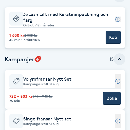
Babylights
3×Lash Lift med Keratininpackning och
färg
Giltigt i 12 månader
Balayage
1 650 kr
2 085 kr
Köp
45 min
3 tillfällen
Bambumassage
Kampanjer
15
Barber
Barnklippning
Volymfransar Nytt Set
Kampanjpris till 31 aug
BIAB
722 - 803 kr
849 - 945 kr
Boka
75 min
Blowout
Singelfransar Nytt set
Bottenfärg
Kampanjpris till 31 aug