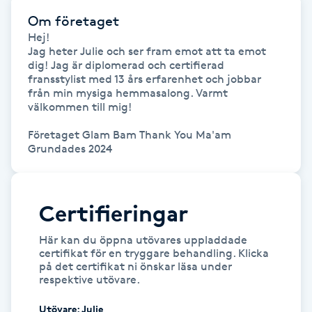
Olaplexbehandling
Om företaget
Hej!

Ombre
Jag heter Julie och ser fram emot att ta emot 
dig! Jag är diplomerad och certifierad 
fransstylist med 13 års erfarenhet och jobbar 
Ombre brows
från min mysiga hemmasalong. Varmt 
välkommen till mig!

Ombre naglar
Företaget Glam Bam Thank You Ma'am 
Grundades 2024
Optiker
Ortobionomi
Certifieringar
Här kan du öppna utövares uppladdade
Ortopedi
certifikat för en tryggare behandling. Klicka
på det certifikat ni önskar läsa under
respektive utövare.
Osteopati
P
Utövare
:
Julie