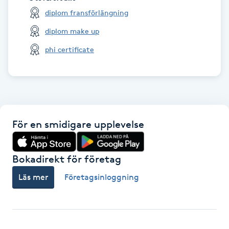
diplom fransförlängning
Paraffinbehandling
diplom make up
Pedikyr
phi certificate
Pensionärklippning
Permanent
För en smidigare upplevelse
Permanent hårborttagning
Bokadirekt för företag
Permanent ögonbrynsmakeup
Läs mer
Företagsinloggning
Personal shopper
Personlig tränare