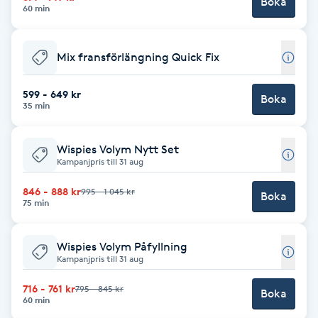
Boka
Hot Stone Massage
60 min
Hot yoga
Mix fransförlängning Quick Fix
Hudföryngring
599 - 649 kr
Boka
35 min
Huduppstramning
Wispies Volym Nytt Set
Kampanjpris till 31 aug
Hudvård
846 - 888 kr
995 - 1 045 kr
Boka
75 min
Hyaluronsyra
Wispies Volym Påfyllning
Hyperhidros
Kampanjpris till 31 aug
Hypnos
716 - 761 kr
795 - 845 kr
Boka
60 min