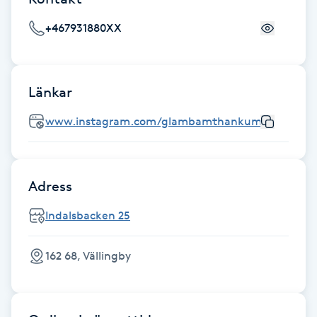
+467931880XX
Nagelförlängning gelé
Nagelförlängning glasfiber
Länkar
Nagelförlängning silke
www.instagram.com/glambamthankumaam
Nagelförstärkning
Adress
Nagelklippning
Indalsbacken 25
Nagelsvamp
162 68, Vällingby
Nageltrång
Nagelvård