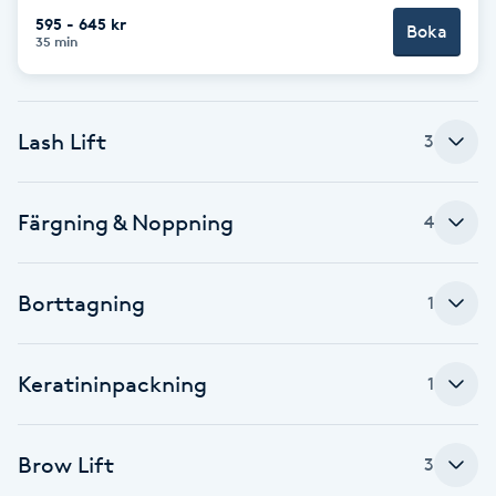
595 - 645 kr
Kinesiologi
Boka
35 min
Kinesisk medicin
Lash Lift
3
Kiropraktik
Klangmassage
Färgning & Noppning
4
Klippning
Borttagning
1
Klippning & Slingor
Keratininpackning
1
Klippning ungdom
Brow Lift
3
Koppningsmassage