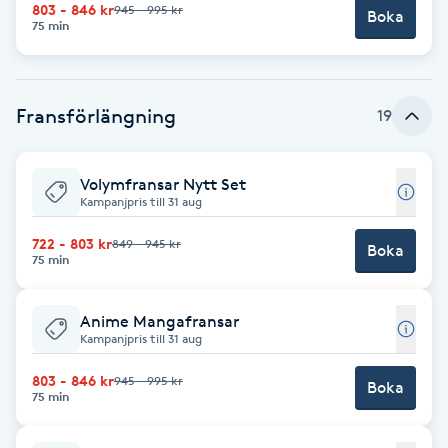
803 - 846 kr
945 - 995 kr
Boka
Fransk manikyr
75 min
Fransrengöring
Fransförlängning
19
Frekvensterapi
Volymfransar Nytt Set
Friskvård
Kampanjpris till 31 aug
Friskvårdsmassage
722 - 803 kr
849 - 945 kr
Boka
75 min
Frisör
Anime Mangafransar
Kampanjpris till 31 aug
Funktionsanalys
803 - 846 kr
945 - 995 kr
Boka
75 min
Färgning