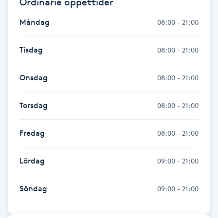
Ordinarie öppettider
Naglar borttagning
Måndag
08:00 - 21:00
Naglar reparation
Tisdag
08:00 - 21:00
Naprapati
Onsdag
08:00 - 21:00
Navelpiercing
Torsdag
08:00 - 21:00
NBE-massage
Fredag
08:00 - 21:00
Ny frisyr
Lördag
09:00 - 21:00
O
Söndag
09:00 - 21:00
Olaplex