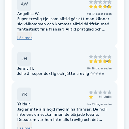
AW
till
Julie
M
Angelica W.
för 17 dagar sedan
Super trevlig tjej som alltid gör att man känner
Makeup
sig välkommen och kommer alltid därifrån med
fantastiskt fina fransar! Alltid pratglad och
trevlig
Läs mer
Manikyr & Pedikyr
Massage
JH
till
Julie
Jenny H.
för 18 dagar sedan
Medial vägledning
Julie är super duktig och jätte trevlig ⭐️⭐️⭐️⭐️⭐️
Medicinsk massage
YR
till
Julie
Meditation
Yalda r.
för 21 dagar sedan
Jag är inte alls nöjd med mina fransar. De höll
inte ens en vecka innan de började lossna.
Medium
Dessutom var hon inte alls trevlig och det
kändes som att hon gjorde jobbet bara för att
Läs mer