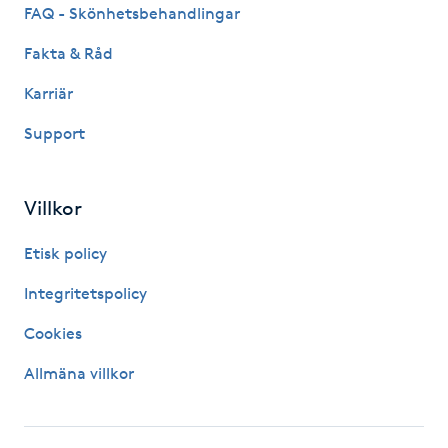
FAQ - Skönhetsbehandlingar
PRX-T33
Fakta & Råd
Psoriasis
Karriär
Support
PT
R
Villkor
Radiofrekvens
Etisk policy
Rakning
Integritetspolicy
Cookies
Reflexologi
Allmäna villkor
Regndroppsmassage