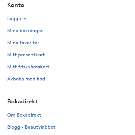
Konto
Picolaser
Logga in
Piercing
Mina bokningar
Mina favoriter
Pigmentbehandling
Mitt presentkort
Pigmentfläckar
Mitt friskvårdskort
Plastikkirurgi
Avboka med kod
Powder brows
Bokadirekt
Power Yoga
Om Bokadirekt
Blogg - Beautylabbet
PRP (Platelet Rich Plasma)