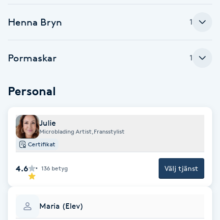
Kosmetisk tatuering
Henna Bryn
1
Kostrådgivning
Pormaskar
1
Kroppsinpackning
Personal
Kroppspeeling
Julie
Käkledsbehandling
Microblading Artist,Fransstylist
Certifikat
Kärlbehandling
L
4.6
Välj tjänst
136
betyg
Laserbehandling
Maria (Elev)
Lashlift Keratin