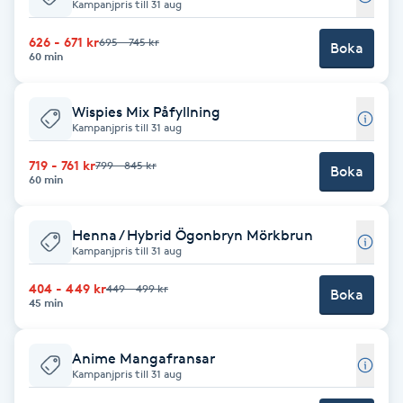
Kampanjpris till 31 aug
Fotsvamp
626 - 671 kr
695 - 745 kr
Boka
60 min
Fotvård
Wispies Mix Påfyllning
Fransar
Kampanjpris till 31 aug
719 - 761 kr
799 - 845 kr
Fransborttagning
Boka
60 min
Fransfärgning
Henna / Hybrid Ögonbryn Mörkbrun
Kampanjpris till 31 aug
Fransförlängning
404 - 449 kr
449 - 499 kr
Boka
45 min
Fransförlängning Megavolym
Anime Mangafransar
Fransförlängning Volym
Kampanjpris till 31 aug