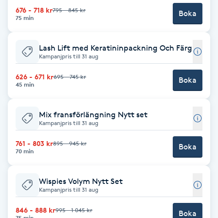
676 - 718 kr
795 - 845 kr
Boka
Brynformning
75 min
Brynfärgning
Lash Lift med Keratininpackning Och Färg
Kampanjpris till 31 aug
Brynplockning
626 - 671 kr
695 - 745 kr
Boka
45 min
Bröllopsuppsättning
Mix fransförlängning Nytt set
C
Kampanjpris till 31 aug
Celluliter
761 - 803 kr
895 - 945 kr
Boka
70 min
Coachning
Wispies Volym Nytt Set
Kampanjpris till 31 aug
Color correction
846 - 888 kr
995 - 1 045 kr
Boka
75 min