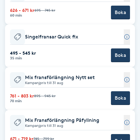
626 - 671 kr
695 - 745 kr
Boka
Gua Sha-massage
60 min
H
Singelfransar Quick fix
Hatha Yoga
495 - 545 kr
Boka
Headspa
35 min
Healing
Mix fransförlängning Nytt set
Kampanjpris till 31 aug
Herrklippning
761 - 803 kr
895 - 945 kr
Boka
70 min
HIFU
Mix Fransförlängning Påfyllning
Kampanjpris till 31 aug
Hollywood Peel
671 - 719 kr
745 - 799 kr