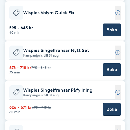
Hårborttagning
Wispies Volym Quick Fix
Hårbottenbehandling
595 - 645 kr
Boka
40 min
Hårförlängning
Wispies Singelfransar Nytt Set
Hårvård
Kampanjpris till 31 aug
676 - 718 kr
795 - 845 kr
Hälsa
Boka
75 min
Hälsprickor
Wispies Singelfransar Påfyllning
I
Kampanjpris till 31 aug
626 - 671 kr
695 - 745 kr
Idrottsmassage
Boka
60 min
IPL