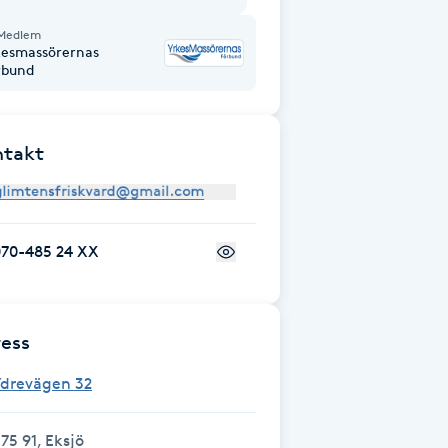
Medlem
kesmassörernas
rbund
ntakt
070-485 24 XX
ess
Ydrevägen 32
75 91, Eksjö