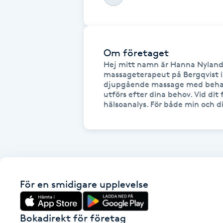
Fotsvamp
Fotvård
Om företaget
Hej mitt namn är Hanna Nylander
Fransar
massageterapeut på Bergqvist i 
djupgående massage med behand
utförs efter dina behov. Vid dit f
Fransborttagning
hälsoanalys. För både min och 
Fransfärgning
Fransförlängning
Fransförlängning Megavolym
För en smidigare upplevelse
Fransförlängning Volym
Bokadirekt för företag