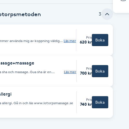
lotorpsmetoden
3
Pris
Boka
ommer använda mig av koppning väldigt
Läs mer
620 kr
assage+massage
Pris
Boka
a sha och massage. Gua sha är en
Läs mer
700 kr
 mera info googla.
llergi
Pris
Boka
allergi. Gå in och läs www.lotorpsmassage.se
740 kr