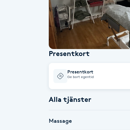
Alternativmedicin
Andningsmassage
Ansiktslyft utan kirurgi
Presentkort
Aromamassage
Ashtanga Yoga
Presentkort
Ge bort egentid
Ayurveda
Alla tjänster
Ayurvedisk Massage
Ansiktsbehandling djuprengörande
Massage
B