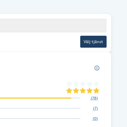
Välj tjänst
(
78
)
(
7
)
(
0
)