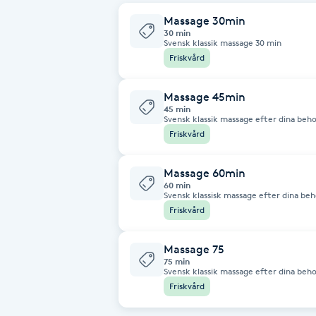
Massage 30min
Babylights
30 min
Svensk klassik massage 30 min
Friskvård
Balayage
Massage 45min
Bambumassage
45 min
Svensk klassik massage efter dina beho
Friskvård
Barber
Massage 60min
60 min
Barnklippning
Svensk klassisk massage efter dina beh
Friskvård
BIAB
Massage 75
75 min
Blowout
Svensk klassik massage efter dina beho
Friskvård
Bottenfärg