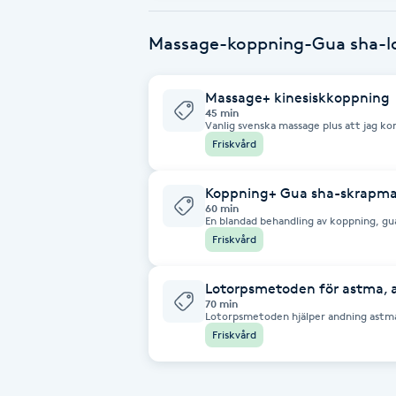
Brynformning
Massage-koppning-Gua sha-
Brynfärgning
Massage+ kinesiskkoppning
45 min
Vanlig svenska massage plus att jag k
Brynplockning
effektful behandling
Friskvård
Bröllopsuppsättning
Koppning+ Gua sha-skrapm
60 min
C
En blandad behandling av koppning, gu
gammal kinesisk behandlings form. För
Friskvård
Celluliter
Lotorpsmetoden för astma, a
70 min
Coachning
Lotorpsmetoden hjälper andning astma 
Friskvård
Color correction