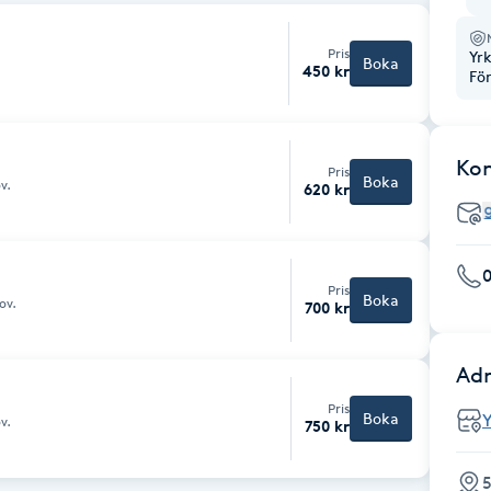
Pris
Yr
Boka
450 kr
Fö
Ko
Pris
Boka
v.
620 kr
Pris
Boka
ov.
700 kr
Adr
Pris
Boka
v.
750 kr
5