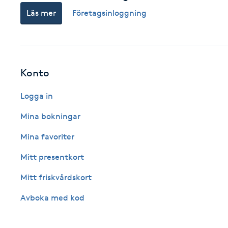
Läs mer
Företagsinloggning
Fransk manikyr
Fransrengöring
Frekvensterapi
Konto
Logga in
Friskvård
Mina bokningar
Friskvårdsmassage
Mina favoriter
Frisör
Mitt presentkort
Mitt friskvårdskort
Funktionsanalys
Avboka med kod
Färgning