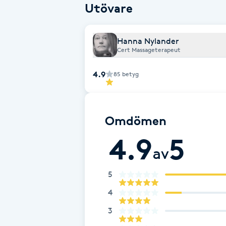
Utövare
Cryoterapi
D
Hanna Nylander
Damklippning
Cert Massageterapeut
4.9
Dermapen
85
betyg
Diamantslipning
Omdömen
E
4.9
5
Enzympeeling
av
Extensions
5
4
Extensions borttagning
3