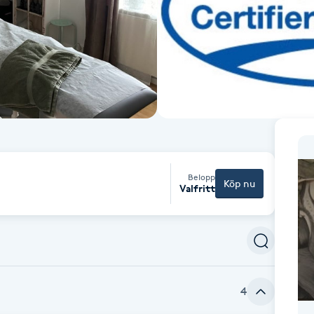
Belopp
Köp nu
Valfritt
4