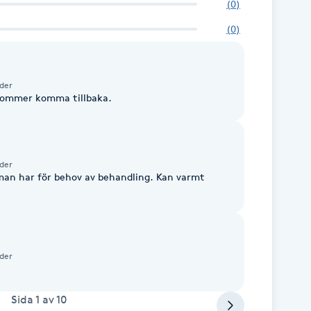
(
0
)
(
0
)
der
kommer komma tillbaka.
der
 man har för behov av behandling. Kan varmt
der
Sida
1
av
10