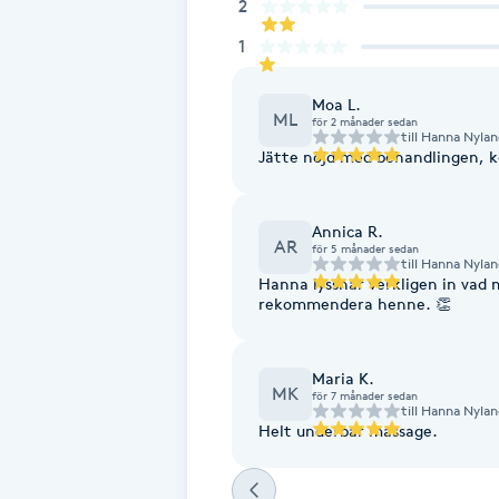
Eyeliner-tatuering
2
F
1
Face framing
Moa L.
ML
för 2 månader sedan
till
Hanna Nylan
Faceliftmassage
Jätte nöjd med behandlingen, 
Fet hårbotten
Annica R.
AR
för 5 månader sedan
till
Hanna Nylan
Fettreducering
Hanna lyssnar verkligen in vad
rekommendera henne. 👏
Fibromassage
Maria K.
MK
för 7 månader sedan
Fillers
till
Hanna Nylan
Helt underbar massage.
Fotmassage