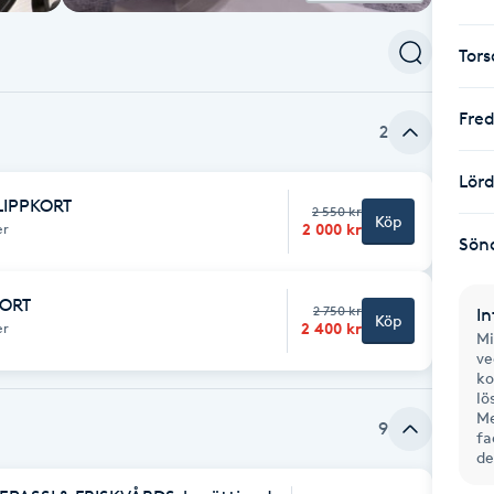
Tor
Fre
2
Lör
KLIPPKORT
2 550 kr
Köp
2 000 kr
er
Sön
KORT
2 750 kr
In
Köp
2 400 kr
er
Mi
ve
ko
lö
Me
9
fa
de