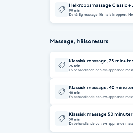
Eyeliner-tatuering
Helkroppsmassage Classic +
F
90 min
En härlig massage för hela kroppen. Helkroppsmassagen: ger dig mindre
muskelspänningar, mindre stress, förbä
återhämtning efter träning Ansiktsmassage: Stimulerar blodcirkulationen,
Face framing
ger huden en naturlig lyster och minsk
Regelbunden ansiktsmassage kan främ
svullnad och förbättra hudens elasticit
lite extra kärlek! Skalpmassage: Lugnar sinnet, lindrar stress och spänningar
Massage, hälsoresurs
Faceliftmassage
samt stimulerar hårsäckarna för en fri
avslappnande effekten kan även bidra 
huvudvärk.
Fet hårbotten
Klassisk massage, 25 minuter
25 min
En behandlande och avslappnande massa
muskelspänningar, öka blodcirkulatio
Fettreducering
Behandlingen anpassas efter dina beho
välbefinnande.
Klassisk massage, 40 minuter
Fibromassage
40 min
En behandlande och avslappnande massa
muskelspänningar, öka blodcirkulatio
Behandlingen anpassas efter dina beho
Fillers
välbefinnande.
Klassisk massage 50 minuter 
50 min
En behandlande och avslappnande massa
Fotmassage
muskelspänningar, öka blodcirkulatio
Behandlingen anpassas efter dina beho