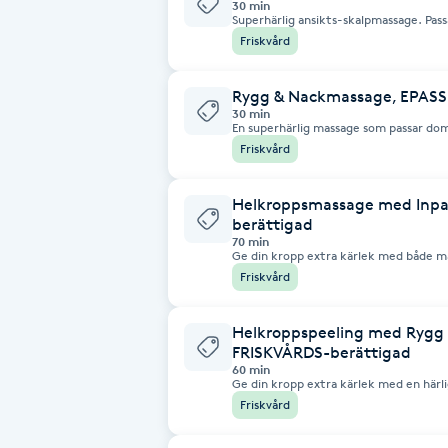
30 min
Cryoterapi
Superhärlig ansikts-skalpmassage. Passar alla och är perfekt för någon som
första gången ska på en massage. Varfö
Friskvård
D
skalpmassage? Massagen är skön och lugnande och hjälper till att förbättra
blodcirkulationen och den stramar äve
Damklippning
Rygg & Nackmassage, EPASS
30 min
En superhärlig massage som passar dom flesta. Massagen ge
muskelspänningar, mindre stress, förbä
Dermapen
Friskvård
återhämtning efter träning
Diamantslipning
Helkroppsmassage med Inpa
berättigad
E
70 min
Ge din kropp extra kärlek med både massag
en härlig Aloe vera inpackning och en
Friskvård
Enzympeeling
så får du en härlig ansiktsrengöring med massage. Massag
muskelspänningar, mindre stress, förbä
återhämtning efter 
Helkroppspeeling med Rygg 
Extensions
FRISKVÅRDS-berättigad
60 min
Ge din kropp extra kärlek med en härl
Extensions borttagning
Massagen ger dig mindre muskelspännin
Friskvård
blodcirkulation och främjar återhämtning efter trän
döda hudceller från hudens yta. Stimule
mjukare och friskare hud.