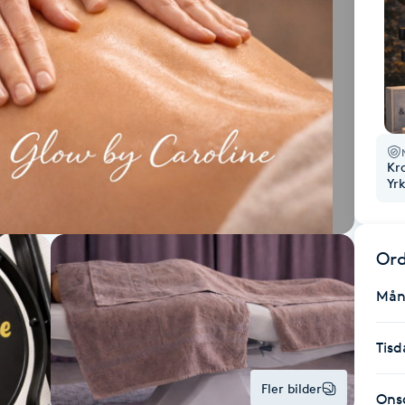
Kr
Yr
Ord
Mån
Tisd
Fler bilder
Ons