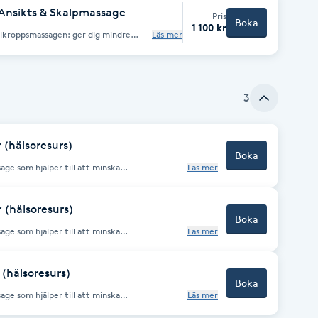
 Ansikts & Skalpmassage
Pris
Boka
1 100 kr
Läs mer
ttrar din blodcirkulation och främjar
ar spänningar i ansiktsmusklerna.
ja en ungdomligare hud, minska
et. Perfekt för dig som vill ge din hud
3
skare hårbotten och starkare hår. Den
till bättre sömn och minska
 (hälsoresurs)
Boka
ge som hjälper till att minska
Läs mer
nen och främja kroppens återhämtning.
v och bidrar till ökad återhämtning och
 (hälsoresurs)
Boka
ge som hjälper till att minska
Läs mer
nen och främja kroppens återhämtning.
v och bidrar till ökad återhämtning och
(hälsoresurs)
Boka
ge som hjälper till att minska
Läs mer
nen och främja kroppens återhämtning.
v och bidrar till ökad återhämtning och