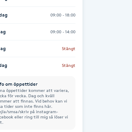
sdag
09:00 - 18:00
dag
09:00 - 14:00
dag
Stängt
dag
Stängt
fo om öppettider
na öppettider kommer att variera,
cka för vecka. Dag och kväll
mmer att finnas. Vid behov kan vi
sa tider som inte finns här.
jla/smsa/skriv på instagram-
cebook eller ring till mig så löser vi
t.