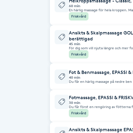
Helkroppsmassage - Classic,
60 min
En härlig massage för hela kroppen. Massagen ger dig mindre
Brynformning
muskelspänningar, mindre stress, förbä
Friskvård
återhämtning efter träning.
Brynfärgning
Ansikts & Skalpmassage GOL
berättigad
45 min
Brynplockning
För dig som vill njuta längre och mer fokus på skal
rengöring därefter en ansikts&skalpm
Friskvård
att sedan övergå till skalpen. Med hjäl
din skalpmassage extra skön. Passar alla. En massage som är skön och
Bröllopsuppsättning
lugnande, stramar åt huden samtidigt 
Fot & Benmassage, EPASSI &
C
40 min
Du får en härlig massage på nedre ben 
rengöring av fötterna för att sedan avnjuta en f
Celluliter
mindre muskelspänningar, mindre stress
både fötter och ben.
Fotmassage, EPASSI & FRISK
30 min
Coachning
Du får först en rengöring av fötterna f
fotmassage. Massagen ger dig mindre muskelspänningar, mindre stress och
Friskvård
förbättrar din blodcirkulation i både f
Color correction
Ansikts & Skalpmassage EPA