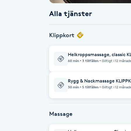
Alla tjänster
Babylights
Balayage
Klippkort
Bambumassage
Helkroppsmassage, classic 
60 min
3 tillfällen
Giltigt i 12 månad
Barber
Barnklippning
Rygg & Nackmassage KLIPP
30 min
5 tillfällen
Giltigt i 12 månad
BIAB
Blowout
Massage
Bottenfärg