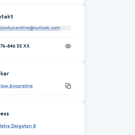
ntakt
076-846 55 XX
kar
low.bycaroline
ess
stra Dalgatan 8