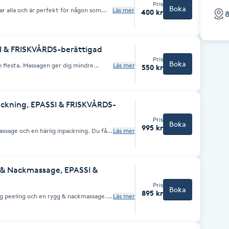
Pris
Boka
Läs mer
400 kr
8
r inte börja med en ansikts-
n åt huden.
I & FRISKVÅRDS-berättigad
Pris
Boka
r dig mindre
Läs mer
550 kr
ttrar din blodcirkulation och främjar
ckning, EPASSI & FRISKVÅRDS-
Pris
Boka
995 kr
e och en härlig inpackning. Du får
Läs mer
 god doftande lotion. Medan den verkar
en ger dig mindre
ttrar din blodcirkulation och främjar
träning Psst, kom gärna i luftiga kläder
& Nackmassage, EPASSI &
Pris
Boka
895 kr
ig peeling och en rygg & nackmassage.
Läs mer
gar, mindre stress, förbättrar din
ing. Peelingen avlägsnar
rar cellförnyelse, vilket ger en