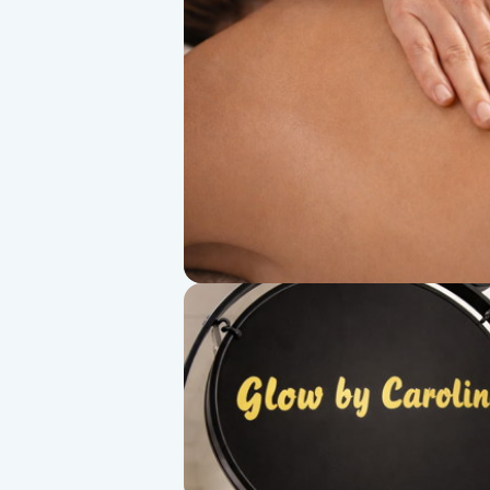
Alternativmedicin
Andningsmassage
Ansiktslyft utan kirurgi
Aromamassage
Ashtanga Yoga
Ayurveda
Ayurvedisk Massage
Ansiktsbehandling djuprengörande
B