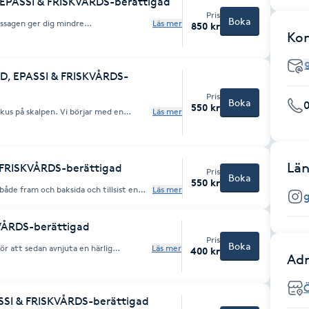
 EPASSI & FRISKVÅRDS-berättigad
Pris
Boka
Läs mer
850 kr
ttrar din blodcirkulation och främjar
Ko
D, EPASSI & FRISKVÅRDS-
Pris
Boka
550 kr
pen. Vi börjar med en
Läs mer
assage med dekolletage och nacke för
p av mina händer, borste och kam, så blir
som den drar igång blodcirkulationen.
Län
 FRISKVÅRDS-berättigad
Pris
Boka
550 kr
både fram och baksida och tillsist en
Läs mer
g
otmassage. Massagen ger dig
 och förbättrar din blodcirkulation i
VÅRDS-berättigad
Pris
Boka
ör att sedan avnjuta en härlig
Läs mer
400 kr
Adr
ötter och ben.
Ö
SSI & FRISKVÅRDS-berättigad