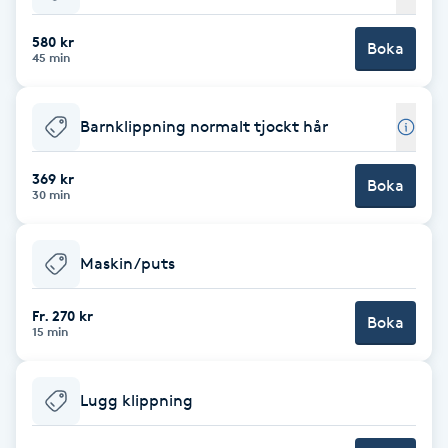
Cryoterapi
D
580 kr
Boka
45 min
Damklippning
Barnklippning normalt tjockt hår
Dermapen
369 kr
Boka
Diamantslipning
30 min
E
Maskin/puts
Enzympeeling
Fr. 270 kr
Boka
Extensions
15 min
Extensions borttagning
Lugg klippning
Eyeliner-tatuering