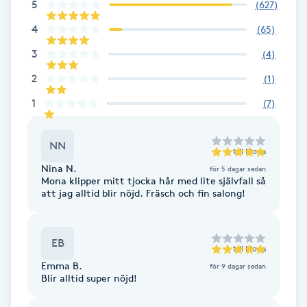
5
(
627
)
Föning
4
(
65
)
G
3
(
4
)
Gel naglar
2
(
1
)
1
(
7
)
Gelenaglar
Gellack
NN
till
Mona
Nina N.
för 5 dagar sedan
Mona klipper mitt tjocka hår med lite självfall så
Gellack med förstärkning
att jag alltid blir nöjd. Fräsch och fin salong!
Gravidmassage
EB
till
Mona
Gravidyoga
Emma B.
för 9 dagar sedan
Blir alltid super nöjd!
Gruppträning