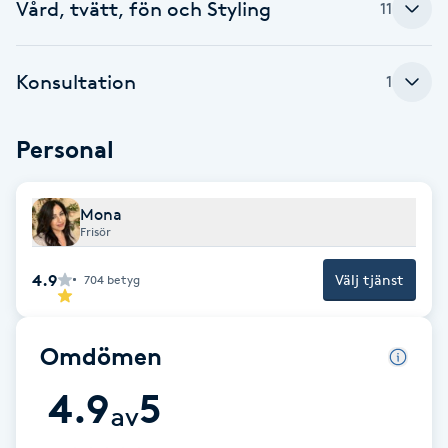
Vård, tvätt, fön och Styling
11
Fransk manikyr
Fransrengöring
Konsultation
1
Frekvensterapi
Personal
Friskvård
Mona
Frisör
Friskvårdsmassage
4.9
Välj tjänst
704
betyg
Frisör
Omdömen
Funktionsanalys
4.9
5
av
Färgning