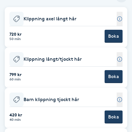
Babylights
Klippning axel långt hår
Balayage
720 kr
Boka
50 min
Bambumassage
Klippning långt/tjockt hår
Barber
799 kr
Boka
Barnklippning
60 min
BIAB
Barn klippning tjockt hår
Blowout
420 kr
Boka
40 min
Bottenfärg