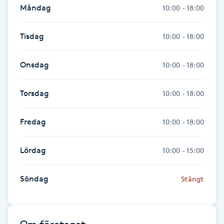
Hårborttagning
Måndag
10:00 - 18:00
Hårbottenbehandling
Tisdag
10:00 - 18:00
Hårförlängning
Onsdag
10:00 - 18:00
Hårvård
Torsdag
10:00 - 18:00
Hälsa
Fredag
10:00 - 18:00
Hälsprickor
Lördag
10:00 - 15:00
I
Söndag
Stängt
Idrottsmassage
IPL
Om företaget