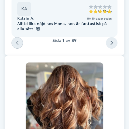
KA
till
Mona
Gua Sha-massage
Katrin A.
för 10 dagar sedan
H
Alltid lika nöjd hos Mona, hon är fantastisk på
alla sätt! 🥰
Hatha Yoga
Sida
1
av
89
Headspa
Healing
Herrklippning
HIFU
Hollywood Peel