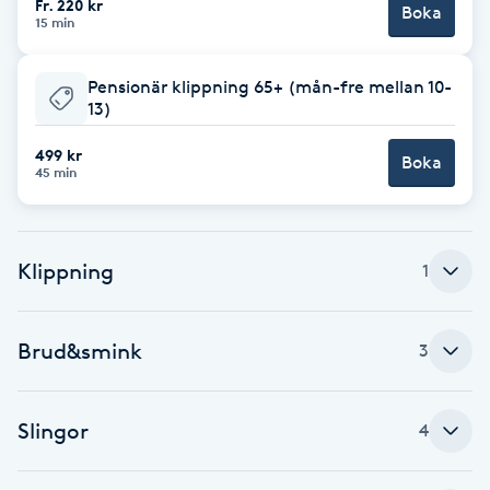
Fr. 220 kr
Boka
15 min
F
Face framing
Pensionär klippning 65+ (mån-fre mellan 10-
13)
Faceliftmassage
499 kr
Boka
45 min
Fet hårbotten
Fettreducering
Klippning
1
Fibromassage
Brud&smink
3
Fillers
Slingor
4
Fotmassage