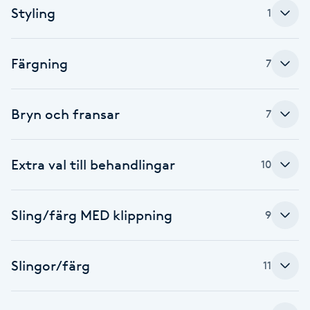
Styling
1
Fotsvamp
Fotvård
Färgning
7
Fransar
Bryn och fransar
7
Fransborttagning
Extra val till behandlingar
10
Fransfärgning
Fransförlängning
Sling/färg MED klippning
9
Fransförlängning Megavolym
Slingor/färg
11
Fransförlängning Volym