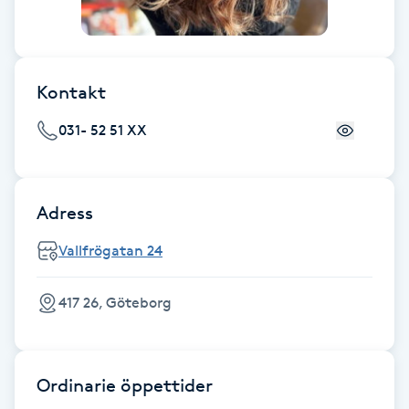
Hot Stone Massage
Hot yoga
Kontakt
Hudföryngring
031- 52 51 XX
Huduppstramning
Adress
Hudvård
Vallfrögatan 24
Hyaluronsyra
417 26, Göteborg
Hyperhidros
Hypnos
Ordinarie öppettider