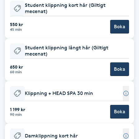
Student klippning kort hår (Giltigt
Brynformning
mecenat)
550 kr
Boka
Brynfärgning
45 min
Brynplockning
Student klippning långt hår (Giltigt
mecenat)
Bröllopsuppsättning
650 kr
Boka
60 min
C
Celluliter
Klippning + HEAD SPA 30 min
Coachning
1 199 kr
Boka
90 min
Color correction
Damklippning kort hår