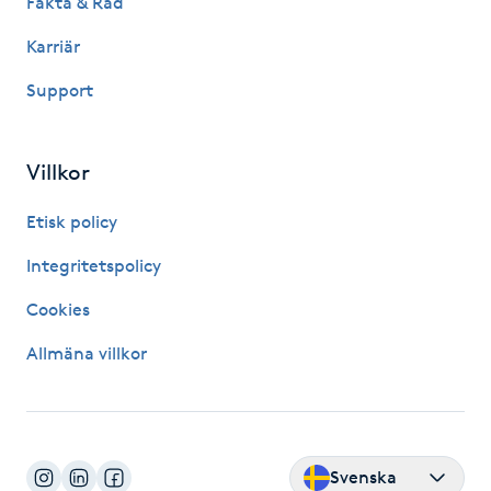
Fakta & Råd
Kosmetisk tatuering
Karriär
Support
Kostrådgivning
Kroppsinpackning
Villkor
Kroppspeeling
Etisk policy
Integritetspolicy
Käkledsbehandling
Cookies
Kärlbehandling
Allmäna villkor
L
Laserbehandling
Svenska
Lashlift Keratin