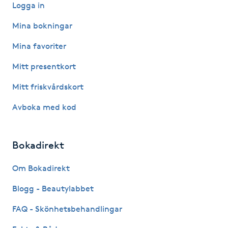
Logga in
Kinesiologi
Mina bokningar
Kinesisk medicin
Mina favoriter
Mitt presentkort
Kiropraktik
Mitt friskvårdskort
Klangmassage
Avboka med kod
Klippning
Bokadirekt
Klippning & Slingor
Om Bokadirekt
Klippning ungdom
Blogg - Beautylabbet
FAQ - Skönhetsbehandlingar
Koppningsmassage