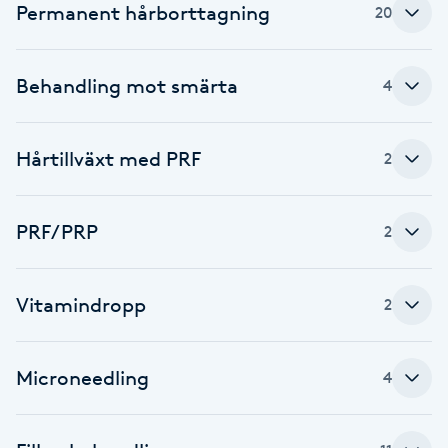
Permanent hårborttagning
20
Babylights
Behandling mot smärta
4
Balayage
Bambumassage
Hårtillväxt med PRF
2
Barber
PRF/PRP
2
Barnklippning
Vitamindropp
2
BIAB
Blowout
Microneedling
4
Bottenfärg