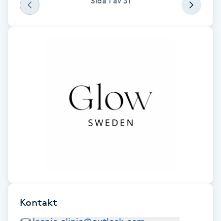
Sida
1
av
31
som är bäst för att få bästa resultat 🙏 jag kör
Fotsvamp
1,5 timme och det är sååå värt det❤️❤️
Fotvård
Fransar
Fransborttagning
Fransfärgning
Fransförlängning
Fransförlängning Megavolym
Kontakt
Fransförlängning Volym