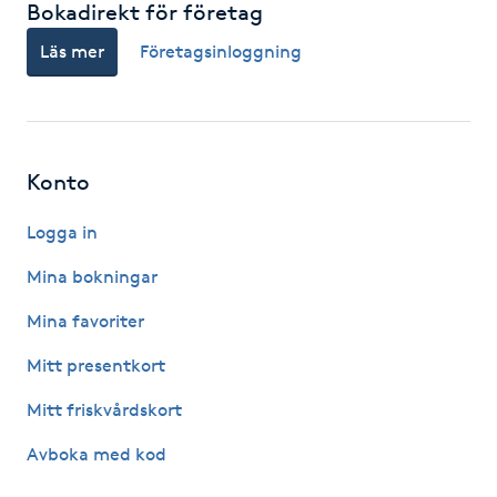
Bokadirekt för företag
Hot Stone Massage
Läs mer
Företagsinloggning
Hot yoga
Hudföryngring
Konto
Huduppstramning
Logga in
Hudvård
Mina bokningar
Mina favoriter
Hyaluronsyra
Mitt presentkort
Hyperhidros
Mitt friskvårdskort
Hypnos
Avboka med kod