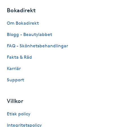
Hårborttagning
Bokadirekt
Hårbottenbehandling
Om Bokadirekt
Blogg - Beautylabbet
Hårförlängning
FAQ - Skönhetsbehandlingar
Hårvård
Fakta & Råd
Hälsa
Karriär
Support
Hälsprickor
I
Villkor
Idrottsmassage
Etisk policy
IPL
Integritetspolicy