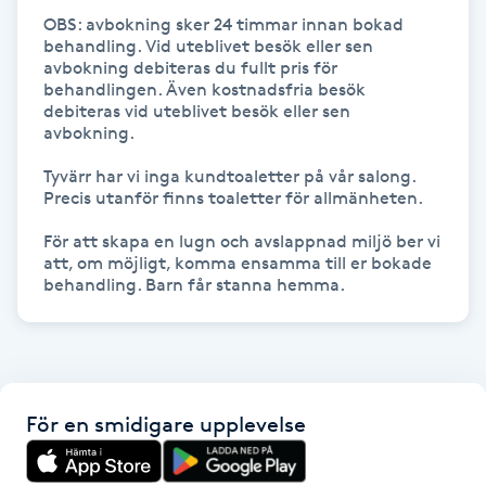
OBS: avbokning sker 24 timmar innan bokad 
behandling. Vid uteblivet besök eller sen 
Gua Sha-massage
avbokning debiteras du fullt pris för 
H
behandlingen. Även kostnadsfria besök 
debiteras vid uteblivet besök eller sen 
avbokning. 

Hatha Yoga
Tyvärr har vi inga kundtoaletter på vår salong. 
Headspa
Precis utanför finns toaletter för allmänheten.

För att skapa en lugn och avslappnad miljö ber vi 
Healing
att, om möjligt, komma ensamma till er bokade 
behandling. Barn får stanna hemma. 
Herrklippning
HIFU
För en smidigare upplevelse
Hollywood Peel