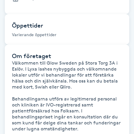
Föning
G
Öppettider
Gel naglar
Varierande öppettider
Gelenaglar
Om företaget
Välkommen till Glow Sweden på Stora Torg 3A i 
Gellack
Eslöv. I Lyxa lashes nybyggda och välkomnande 
lokaler utför vi behandlingar för att förstärka 
Gellack med förstärkning
hälsa och din självkänsla. Hos oss kan du betala 
med kort, Swish eller Qliro.

Gravidmassage
Behandlingarna utförs av legitimerad personal 
och kliniken är IVO-registrerad samt 
patientförsäkrad hos Folksam. I 
Gravidyoga
behandlingspriset ingår en konsultation där du 
som kund får delge dina tankar och funderingar 
under lugna omständigheter. 

Gruppträning