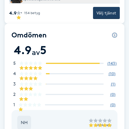
Cryoterapi
D
4.9
Välj tjänst
154
betyg
Damklippning
Omdömen
Dermapen
4.9
5
av
Diamantslipning
5
(
143
)
E
4
(
10
)
Enzympeeling
3
(
1
)
2
(
0
)
Extensions
1
(
0
)
Extensions borttagning
NH
till
Natalie
Eyeliner-tatuering