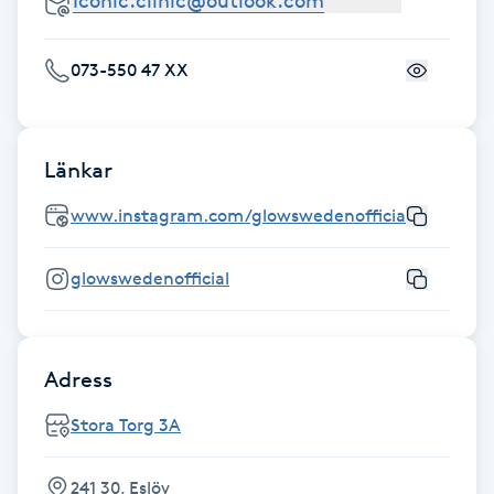
Fransk manikyr
073-550 47 XX
Fransrengöring
Frekvensterapi
Länkar
Friskvård
www.instagram.com/glowswedenofficial/
Friskvårdsmassage
glowswedenofficial
Frisör
Adress
Funktionsanalys
Stora Torg 3A
Färgning
241 30, Eslöv