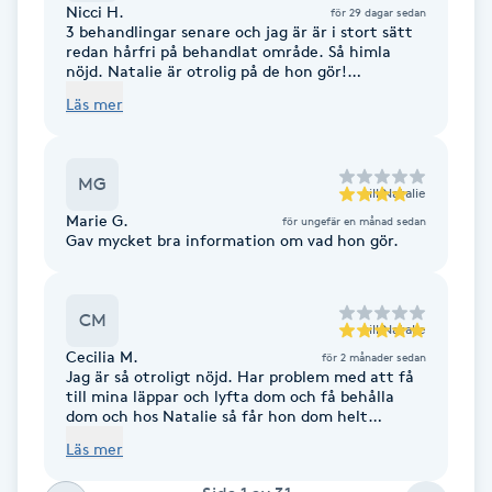
Nicci H.
för 29 dagar sedan
F
3 behandlingar senare och jag är är i stort sätt
redan hårfri på behandlat område. Så himla
nöjd. Natalie är otrolig på de hon gör!
Face framing
Rekommenderar starkt!
Läs mer
Faceliftmassage
MG
till
Natalie
Fet hårbotten
Marie G.
för ungefär en månad sedan
Gav mycket bra information om vad hon gör.
Fettreducering
CM
Fibromassage
till
Natalie
Cecilia M.
för 2 månader sedan
Jag är så otroligt nöjd. Har problem med att få
Fillers
till mina läppar och lyfta dom och få behålla
dom och hos Natalie så får hon dom helt
perfekt. Äntligen nöjd och äntligen resultat 🙏
Läs mer
Fotmassage
🙏❤️❤️❤️ och det bästa hon lyssnar, hon tar tills
sig vad du önskar och kommunicerar runt vad