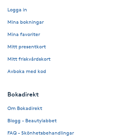
Logga in
IPL hårborttagning
Mina bokningar
IR-massage
Mina favoriter
J
Mitt presentkort
Japansk massage
Mitt friskvårdskort
K
Avboka med kod
K18
Bokadirekt
Katun fransar
Om Bokadirekt
Kemisk peeling
Blogg - Beautylabbet
Keratinbehandling
FAQ - Skönhetsbehandlingar