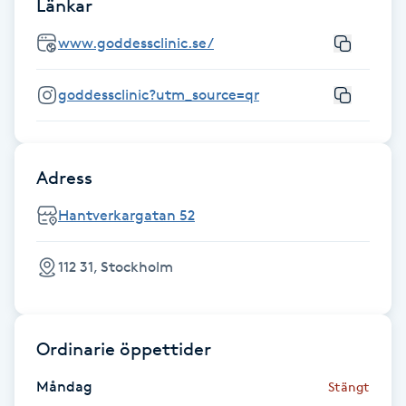
Länkar
Fransk manikyr
www.goddessclinic.se/
Fransrengöring
goddessclinic?utm_source=qr
Frekvensterapi
Friskvård
Adress
Hantverkargatan 52
Friskvårdsmassage
112 31, Stockholm
Frisör
Funktionsanalys
Ordinarie öppettider
Färgning
Måndag
Stängt