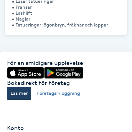
• Laser tatueringar

Hårborttagning
• Fransar

• Lashlift

• Naglar

Hårbottenbehandling
Hårförlängning
Hårvård
För en smidigare upplevelse
Hälsa
Bokadirekt för företag
Hälsprickor
Läs mer
Företagsinloggning
I
Idrottsmassage
IPL
Konto