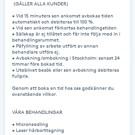
Hot Stone Massage
 (GÄLLER ALLA KUNDER)

• Vid 15 minuters sen ankomst avbokas tiden 
Hot yoga
automatiskt och debiteras till 100 %.

• Vid sen ankomst förkortas behandlingstiden 

• Sällskap är ej tillåtet och får inte följa med in i 
Hudföryngring
behandlingsrummet.

• Påfyllning av arbete utfört av annan 
behandlare utförs ej.

Huduppstramning
• Avbokning/ombokning i Stockholm: senast 24 
timmar före bokad tid.

• Uteblivet besök eller sen avbokning debiteras 
Hudvård
fullpris.

Hyaluronsyra
Genom att boka en tid hos oss godkänner du 
ovanstående villkor.

Hyperhidros
VÅRA BEHANDLINGAR

Hypnos
• Microneedling

• Laser hårborttagning
