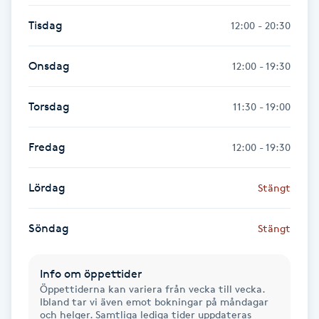
Föning
Tisdag
12:00 - 20:30
G
Onsdag
12:00 - 19:30
Gel naglar
Torsdag
11:30 - 19:00
Gelenaglar
Fredag
12:00 - 19:30
Gellack
Lördag
Stängt
Gellack med förstärkning
Söndag
Stängt
Gravidmassage
Gravidyoga
Info om öppettider
Öppettiderna kan variera från vecka till vecka.
Ibland tar vi även emot bokningar på måndagar
Gruppträning
och helger. Samtliga lediga tider uppdateras