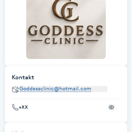
Fotsvamp
Fotvård
Fransar
Fransborttagning
Fransfärgning
Kontakt
Fransförlängning
Fransförlängning Megavolym
+XX
Fransförlängning Volym