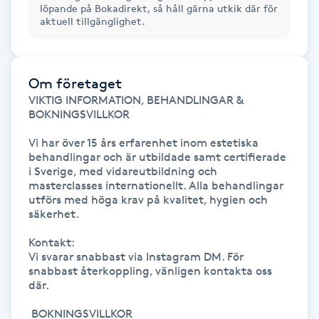
löpande på Bokadirekt, så håll gärna utkik där för
aktuell tillgänglighet.
Gua Sha-massage
H
Om företaget
Hatha Yoga
VIKTIG INFORMATION, BEHANDLINGAR & 
BOKNINGSVILLKOR

Headspa
Vi har över 15 års erfarenhet inom estetiska 
behandlingar och är utbildade samt certifierade 
Healing
i Sverige, med vidareutbildning och 
masterclasses internationellt. Alla behandlingar 
utförs med höga krav på kvalitet, hygien och 
Herrklippning
säkerhet.

Kontakt:

HIFU
Vi svarar snabbast via Instagram DM. För 
snabbast återkoppling, vänligen kontakta oss 
där.

Hollywood Peel
 BOKNINGSVILLKOR
