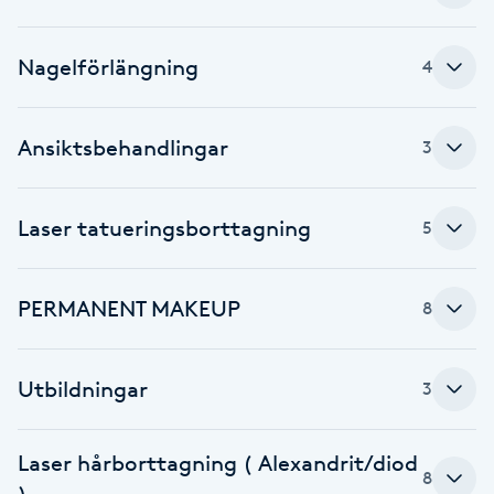
Brynformning
Nagelförlängning
4
Brynfärgning
Ansiktsbehandlingar
3
Brynplockning
Bröllopsuppsättning
Laser tatueringsborttagning
5
C
PERMANENT MAKEUP
8
Celluliter
Coachning
Utbildningar
3
Color correction
Laser hårborttagning ( Alexandrit/diod
8
)