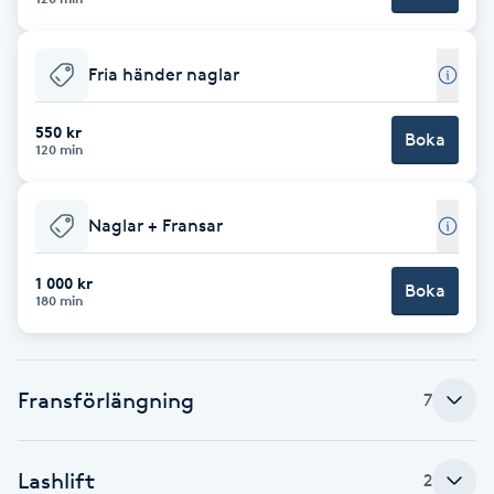
Babylights
Fria händer naglar
Balayage
550 kr
Boka
120 min
Bambumassage
Barber
Naglar + Fransar
1 000 kr
Barnklippning
Boka
180 min
BIAB
Fransförlängning
7
Blowout
Bottenfärg
Lashlift
2