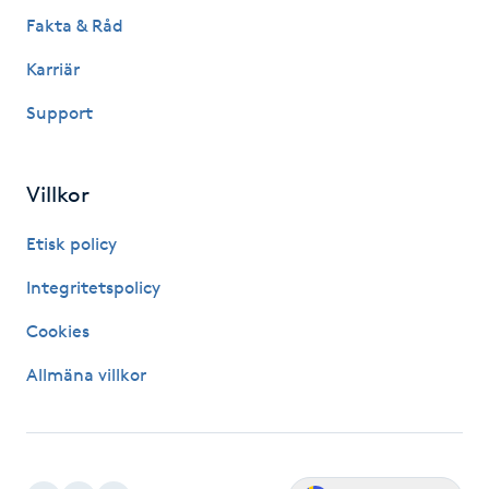
Fakta & Råd
Kinesiologi
Karriär
Kinesisk medicin
Support
Kiropraktik
Villkor
Klangmassage
Etisk policy
Klippning
Integritetspolicy
Cookies
Klippning & Slingor
Allmäna villkor
Klippning ungdom
Koppningsmassage