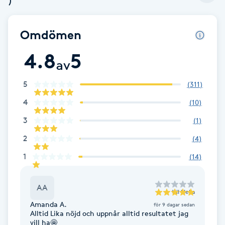
Cryoterapi
D
Omdömen
Damklippning
4.8
5
av
Dermapen
5
(
311
)
Diamantslipning
4
(
10
)
E
3
(
1
)
2
Enzympeeling
(
4
)
1
(
14
)
Extensions
AA
till
Nella
Extensions borttagning
Amanda A.
för 9 dagar sedan
Alltid Lika nöjd och uppnår alltid resultatet jag
vill ha🤩
Eyeliner-tatuering