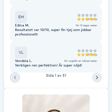
F
EM
Face framing
till
Nella
Edina M.
för 13 dagar sedan
Resultatet var 10/10, super fin tjej som jobbar
Faceliftmassage
professionellt
Fet hårbotten
VL
till
Nella
Vendela L.
Fettreducering
för ungefär en månad sedan
Verkligen ren perfektion! Är super nöjd!
Fibromassage
Sida
1
av
51
Fillers
Fotmassage