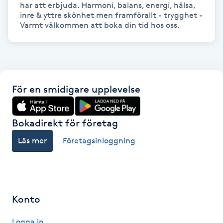
har att erbjuda. Harmoni, balans, energi, hälsa, 
Föning
inre & yttre skönhet men framförallt - trygghet - 
Varmt välkommen att boka din tid hos oss.
G
Gel naglar
Gelenaglar
För en smidigare upplevelse
Gellack
Bokadirekt för företag
Gellack med förstärkning
Läs mer
Företagsinloggning
Gravidmassage
Gravidyoga
Konto
Gruppträning
Logga in