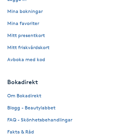
Mina bokningar
Gua Sha-massage
H
Mina favoriter
Mitt presentkort
Hatha Yoga
Mitt friskvårdskort
Headspa
Avboka med kod
Healing
Bokadirekt
Herrklippning
Om Bokadirekt
HIFU
Blogg - Beautylabbet
FAQ - Skönhetsbehandlingar
Hollywood Peel
Fakta & Råd