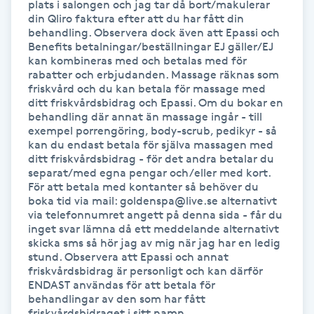
plats i salongen och jag tar då bort/makulerar 
Fotsvamp
din Qliro faktura efter att du har fått din 
behandling. Observera dock även att Epassi och 
Benefits betalningar/beställningar EJ gäller/EJ 
Fotvård
kan kombineras med och betalas med för 
rabatter och erbjudanden. Massage räknas som 
friskvård och du kan betala för massage med 
Fransar
ditt friskvårdsbidrag och Epassi. Om du bokar en 
behandling där annat än massage ingår - till 
exempel porrengöring, body-scrub, pedikyr - så 
Fransborttagning
kan du endast betala för själva massagen med 
ditt friskvårdsbidrag - för det andra betalar du 
Fransfärgning
separat/med egna pengar och/eller med kort. 
För att betala med kontanter så behöver du 
boka tid via mail: goldenspa@live.se alternativt 
Fransförlängning
via telefonnumret angett på denna sida - får du 
inget svar lämna då ett meddelande alternativt 
skicka sms så hör jag av mig när jag har en ledig 
Fransförlängning Megavolym
stund. Observera att Epassi och annat 
friskvårdsbidrag är personligt och kan därför 
ENDAST användas för att betala för 
Fransförlängning Volym
behandlingar av den som har fått 
friskvårdsbidraget i sitt namn.
