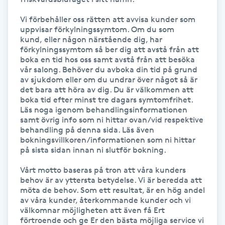
Fransk manikyr
Vi förbehåller oss rätten att avvisa kunder som 
uppvisar förkylningssymtom. Om du som 
Fransrengöring
kund, eller någon närstående dig, har 
förkylningssymtom så ber dig att avstå från att 
boka en tid hos oss samt avstå från att besöka 
Frekvensterapi
vår salong. Behöver du avboka din tid på grund 
av sjukdom eller om du undrar över något så är 
det bara att höra av dig. Du är välkommen att 
Friskvård
boka tid efter minst tre dagars symtomfrihet. 
Läs noga igenom behandlingsinformationen 
samt övrig info som ni hittar ovan/vid respektive 
Friskvårdsmassage
behandling på denna sida. Läs även 
bokningsvillkoren/informationen som ni hittar 
på sista sidan innan ni slutför bokning.

Frisör
Vårt motto baseras på tron att våra kunders 
Funktionsanalys
behov är av yttersta betydelse. Vi är beredda att 
möta de behov. Som ett resultat, är en hög andel 
av våra kunder, återkommande kunder och vi 
Färgning
välkomnar möjligheten att även få Ert 
förtroende och ge Er den bästa möjliga service vi 