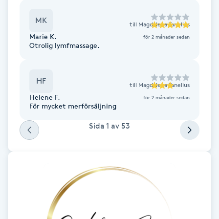
Brynformning
MK
till
Magdalena Tanelius
Marie K.
för 2 månader sedan
Brynfärgning
Otrolig lymfmassage.
Brynplockning
HF
till
Magdalena Tanelius
Helene F.
för 2 månader sedan
Bröllopsuppsättning
För mycket merförsäljning
C
Sida
1
av
53
Celluliter
Coachning
Color correction