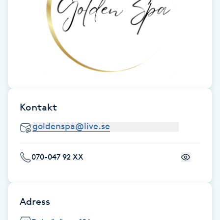
Cryoterapi
D
Damklippning
Dermapen
Diamantslipning
Kontakt
E
Enzympeeling
070-047 92 XX
Extensions
Extensions borttagning
Adress
Eyeliner-tatuering