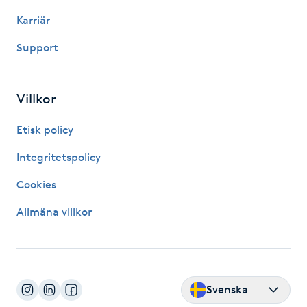
Hot Stone Massage
Karriär
Hot yoga
Support
Hudföryngring
Villkor
Huduppstramning
Etisk policy
Integritetspolicy
Hudvård
Cookies
Hyaluronsyra
Allmäna villkor
Hyperhidros
Hypnos
Svenska