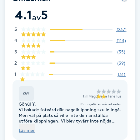
4.1
5
Babylights
av
Balayage
5
(
237
)
4
(
113
)
Bambumassage
3
(
35
)
2
(
39
)
Barber
1
(
31
)
Barnklippning
GY
till
Magdalena Tanelius
BIAB
Gönül Y.
för ungefär en månad sedan
Vi bokade fotvård där nagelklippning skulle ingå.
Men väl på plats så ville inte den anställda
Blowout
utföra klippningen. Vi blev tyvärr inte nöjda
med besöket.
Läs mer
Bottenfärg