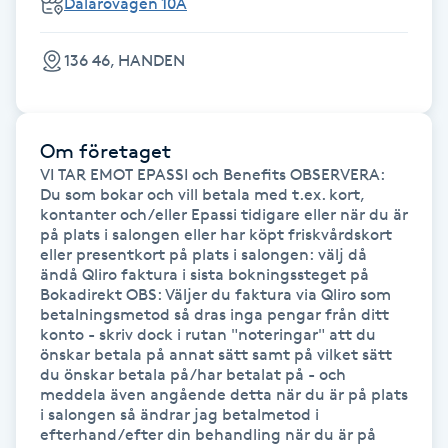
Dalarövägen 10A
F
136 46, HANDEN
Face framing
Faceliftmassage
Om företaget
VI TAR EMOT EPASSI och Benefits OBSERVERA: 
Fet hårbotten
Du som bokar och vill betala med t.ex. kort, 
kontanter och/eller Epassi tidigare eller när du är 
på plats i salongen eller har köpt friskvårdskort 
Fettreducering
eller presentkort på plats i salongen: välj då 
ändå Qliro faktura i sista bokningssteget på 
Bokadirekt OBS: Väljer du faktura via Qliro som 
Fibromassage
betalningsmetod så dras inga pengar från ditt 
konto - skriv dock i rutan "noteringar" att du 
önskar betala på annat sätt samt på vilket sätt 
Fillers
du önskar betala på/har betalat på - och 
meddela även angående detta när du är på plats 
Fotmassage
i salongen så ändrar jag betalmetod i 
efterhand/efter din behandling när du är på 