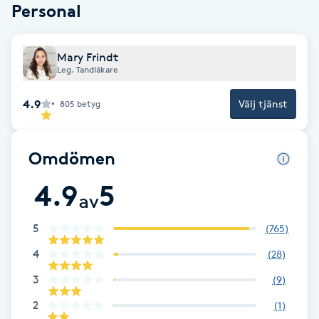
Cryoterapi
Personal
D
Mary Frindt
Damklippning
Leg. Tandläkare
Dermapen
4.9
Välj tjänst
805
betyg
Diamantslipning
Omdömen
E
4.9
5
av
Enzympeeling
5
(
765
)
Extensions
4
(
28
)
Extensions borttagning
3
(
9
)
2
(
1
)
Eyeliner-tatuering