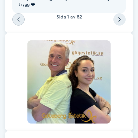
trygg ❤️
Fotsvamp
Sida
1
av
82
Fotvård
Fransar
Fransborttagning
Fransfärgning
Fransförlängning
Fransförlängning Megavolym
Fransförlängning Volym