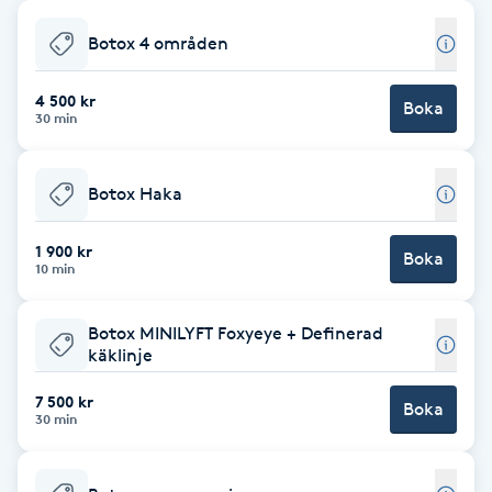
Babylights
Botox 4 områden
Balayage
4 500 kr
Boka
30 min
Bambumassage
Botox Haka
Barber
1 900 kr
Boka
10 min
Barnklippning
Botox MINILYFT Foxyeye + Definerad
BIAB
käklinje
7 500 kr
Blowout
Boka
30 min
Bottenfärg