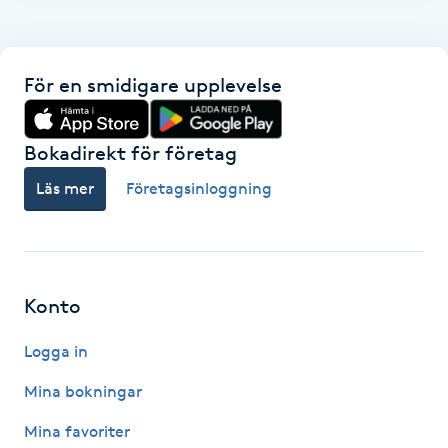
Gua Sha-massage
H
För en smidigare upplevelse
Hatha Yoga
Bokadirekt för företag
Headspa
Läs mer
Företagsinloggning
Healing
Herrklippning
Konto
HIFU
Logga in
Mina bokningar
Hollywood Peel
Mina favoriter