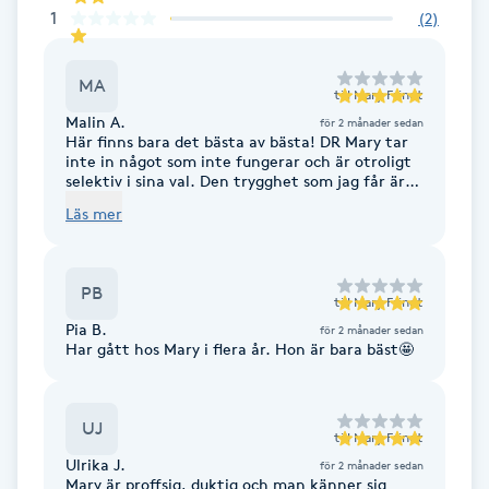
1
(
2
)
F
Face framing
MA
till
Mary Frindt
Malin A.
för 2 månader sedan
Här finns bara det bästa av bästa! DR Mary tar
Faceliftmassage
inte in något som inte fungerar och är otroligt
selektiv i sina val. Den trygghet som jag får är
värd allt! Jag säger det igen, hon är bäst på allt
Fet hårbotten
Läs mer
inom skönhet.
Fettreducering
PB
till
Mary Frindt
Fibromassage
Pia B.
för 2 månader sedan
Har gått hos Mary i flera år. Hon är bara bäst🤩
Fillers
UJ
till
Mary Frindt
Fotmassage
Ulrika J.
för 2 månader sedan
Mary är proffsig, duktig och man känner sig