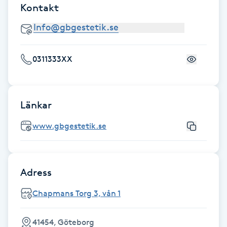
Kontakt
Fransk manikyr
Fransrengöring
0311333XX
Frekvensterapi
Friskvård
Länkar
Friskvårdsmassage
www.gbgestetik.se
Frisör
Adress
Funktionsanalys
Chapmans Torg 3, vån 1
Färgning
41454, Göteborg