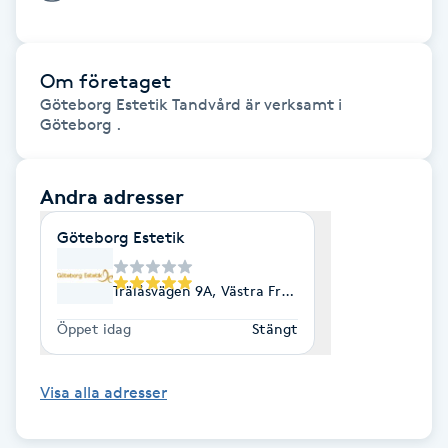
Föning
G
Om företaget
Gel naglar
Göteborg Estetik Tandvård är verksamt i
Göteborg .
Gelenaglar
Andra adresser
Gellack
Göteborg Estetik
Gellack med förstärkning
Trälåsvägen 9A, Västra Frölunda
Gravidmassage
Öppet idag
Stängt
Gravidyoga
Visa alla adresser
Gruppträning