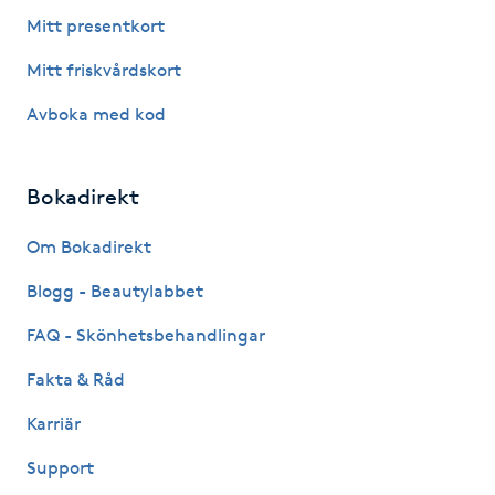
Hot Stone Massage
Mitt presentkort
Mitt friskvårdskort
Hot yoga
Avboka med kod
Hudföryngring
Bokadirekt
Huduppstramning
Om Bokadirekt
Hudvård
Blogg - Beautylabbet
Hyaluronsyra
FAQ - Skönhetsbehandlingar
Fakta & Råd
Hyperhidros
Karriär
Hypnos
Support