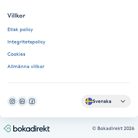
Hårborttagning
Villkor
Hårbottenbehandling
Etisk policy
Hårförlängning
Integritetspolicy
Cookies
Hårvård
Allmänna villkor
Hälsa
Hälsprickor
I
Svenska
Idrottsmassage
© Bokadirekt
2026
IPL