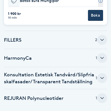
Botox sura mungipor
Brynformning
1 900 kr
Boka
10 min
Brynfärgning
Brynplockning
FILLERS
2
Bröllopsuppsättning
HarmonyCa
1
C
Celluliter
Konsultation Estetisk Tandvård/Slipfria
1
skalfasader/Transparent Tandställning
Coachning
REJURAN Polynucleotider
1
Color correction