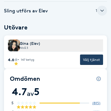
Babylights
Sling utförs av Elev
1
Balayage
Utövare
Bambumassage
Gina (Elev)
Nivå 3
Barber
4.6
Välj tjänst
147
betyg
Barnklippning
Omdömen
BIAB
4.7
5
av
Blowout
5
(
815
)
Bottenfärg