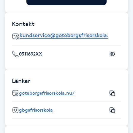
F
Face framing
Kontakt
Faceliftmassage
0311692XX
Fet hårbotten
Fettreducering
Länkar
Fibromassage
goteborgsfrisorskola.nu/
Fillers
gbgsfrisorskola
Fotmassage