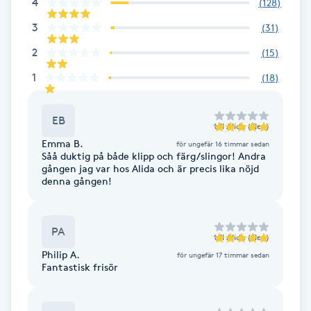
4
(
128
)
Brynformning
3
(
31
)
2
(
15
)
Brynfärgning
1
(
18
)
Brynplockning
EB
till
Alida (Elev)
Bröllopsuppsättning
Emma B.
för ungefär 16 timmar sedan
Såå duktig på både klipp och färg/slingor! Andra
C
gången jag var hos Alida och är precis lika nöjd
denna gången!
Celluliter
PA
Coachning
till
Alida (Elev)
Philip A.
för ungefär 17 timmar sedan
Fantastisk frisör
Color correction