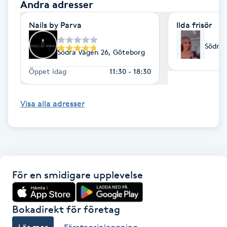
Andra adresser
Gua Sha-massage
Nails by Parva
Ilda frisör
H
Södra 
Södra Vägen 26, Göteborg
Hatha Yoga
Öppet idag
11:30 - 18:30
Headspa
Visa alla adresser
Healing
Herrklippning
För en smidigare upplevelse
HIFU
Hollywood Peel
Bokadirekt för företag