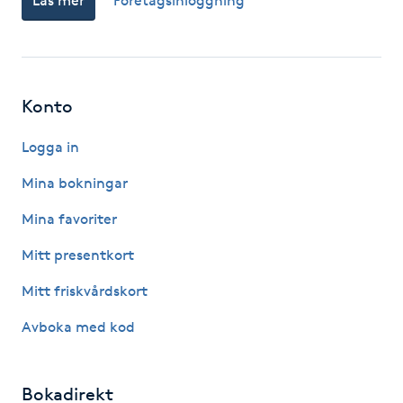
Läs mer
Företagsinloggning
Hot Stone Massage
Hot yoga
Konto
Hudföryngring
Logga in
Huduppstramning
Mina bokningar
Hudvård
Mina favoriter
Mitt presentkort
Hyaluronsyra
Mitt friskvårdskort
Hyperhidros
Avboka med kod
Hypnos
Bokadirekt