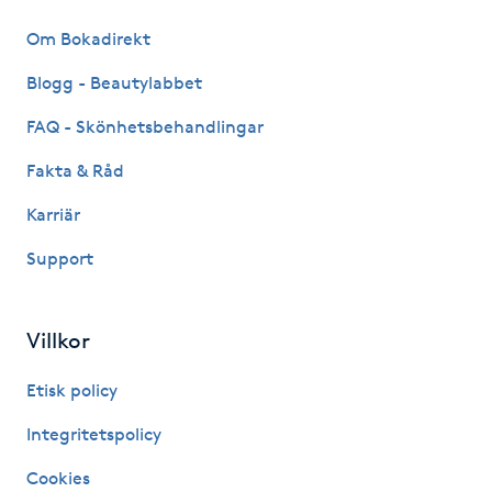
Hårborttagning
Om Bokadirekt
Hårbottenbehandling
Blogg - Beautylabbet
FAQ - Skönhetsbehandlingar
Hårförlängning
Fakta & Råd
Hårvård
Karriär
Support
Hälsa
Hälsprickor
Villkor
I
Etisk policy
Idrottsmassage
Integritetspolicy
IPL
Cookies