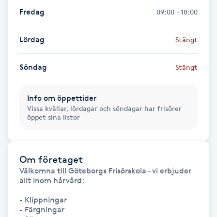
Fransk manikyr
Fredag
09:00 - 18:00
Fransrengöring
Lördag
Stängt
Frekvensterapi
Söndag
Stängt
Friskvård
Info om öppettider
Vissa kvällar, lördagar och söndagar har frisörer
öppet sina listor
Friskvårdsmassage
Frisör
Om företaget
Välkomna till Göteborgs Frisörskola – vi erbjuder 
Funktionsanalys
allt inom hårvård:

Färgning
- Klippningar

- Färgningar
