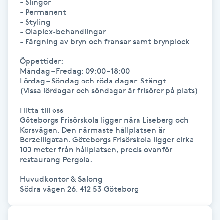
- Slingor

Föning
- Permanent

- Styling

G
- Olaplex-behandlingar

- Färgning av bryn och fransar samt brynplock

Gel naglar
Öppettider:

Måndag – Fredag: 09:00 – 18:00

Gelenaglar
Lördag – Söndag och röda dagar: Stängt

(Vissa lördagar och söndagar är frisörer på plats)

Gellack
Hitta till oss

Göteborgs Frisörskola ligger nära Liseberg och 
Korsvägen. Den närmaste hållplatsen är 
Gellack med förstärkning
Berzeliigatan. Göteborgs Frisörskola ligger cirka 
100 meter från hållplatsen, precis ovanför 
Gravidmassage
restaurang Pergola.

Huvudkontor & Salong

Gravidyoga
Södra vägen 26, 412 53 Göteborg
Gruppträning