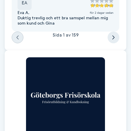
Cryoterapi
EA
till
Gina (Elev)
D
Eva A.
för 2 dagar sedan
Duktig trevlig och ett bra samspel mellan mig
som kund och Gina
Damklippning
Sida
1
av
159
Dermapen
Diamantslipning
E
Enzympeeling
Extensions
Extensions borttagning
Eyeliner-tatuering